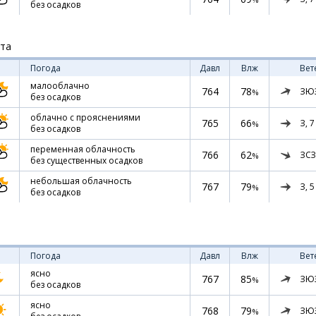
без осадков
ста
Погода
Давл
Влж
Вет
малооблачно
764
78
ЗЮ
%
без осадков
облачно с прояснениями
765
66
З,
7
%
без осадков
переменная облачность
766
62
ЗСЗ
%
без существенных осадков
небольшая облачность
767
79
З,
5
%
без осадков
Погода
Давл
Влж
Вет
ясно
767
85
ЗЮ
%
без осадков
ясно
768
79
ЗЮ
%