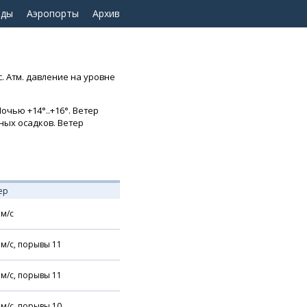
оды
Аэропорты
Архив
с. Атм. давление на уровне
очью +14°..+16°. Ветер
нных осадков. Ветер
ер
м/с
м/с,
порывы 11
м/с,
порывы 11
м/с,
порывы 10