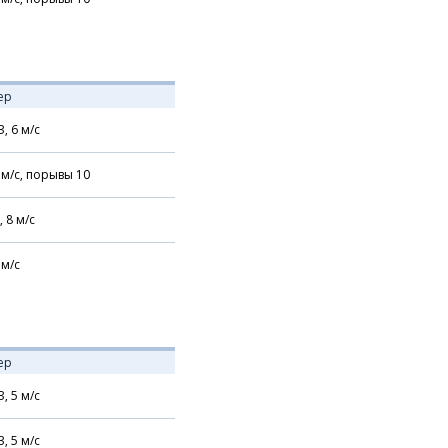
ер
З,
6
м/с
м/с,
порывы 10
,
8
м/с
м/с
ер
З,
5
м/с
З,
5
м/с