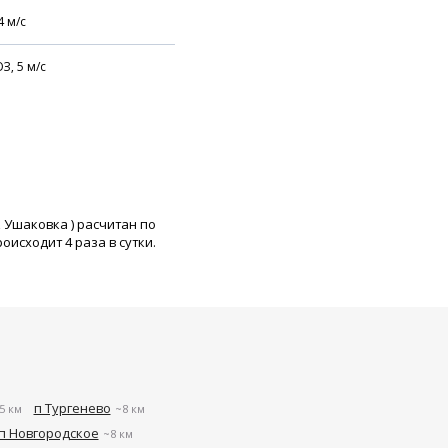
4
м/с
З,
5
м/с
к Ушаковка
) расчитан по
исходит 4 раза в сутки.
п Тургенево
5 км
~8 км
п Новгородское
~8 км