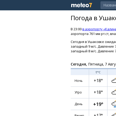
Погода в Ушак
В 23:00
в аэропорту «Калин
аэропорта 761 мм рт.ст, вл
Сегодня в Ушаковке ожидае
западный 9 м/с. Давление 7
западный 8 м/с. Давление 7
Сегодня,
Пятница, 7 Авгу
t
°C
+18°
Ночь
+18°
Утро
+19°
День
+17°
Вечер