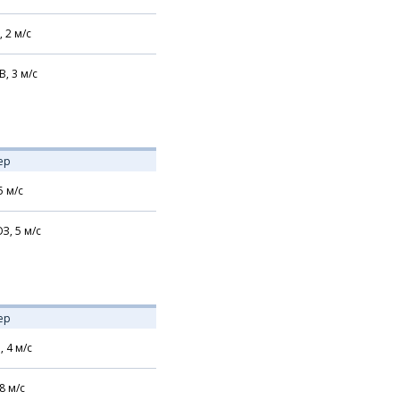
,
2
м/с
В,
3
м/с
ер
5
м/с
З,
5
м/с
ер
,
4
м/с
8
м/с