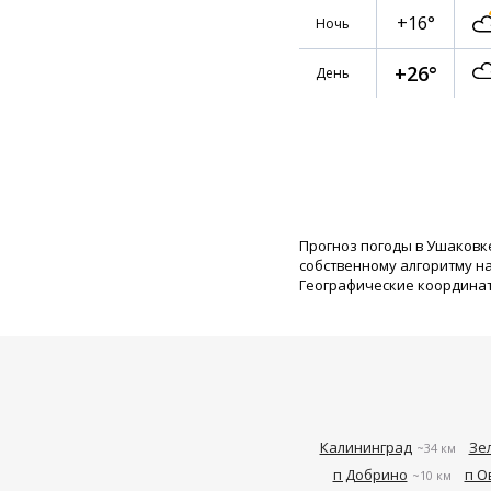
+16°
Ночь
+26°
День
Прогноз погоды в Ушаковк
собственному алгоритму н
Географические координаты:
Калининград
Зе
~34 км
п Добрино
п О
~10 км