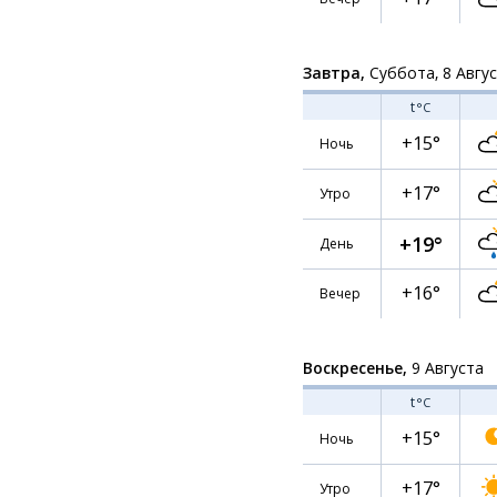
Завтра,
Суббота, 8 Авгу
t
°C
+15°
Ночь
+17°
Утро
+19°
День
+16°
Вечер
Воскресенье,
9 Августа
t
°C
+15°
Ночь
+17°
Утро