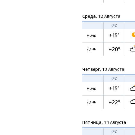
Среда,
12 Августа
t
°C
+15°
Ночь
+20°
День
Четверг,
13 Августа
t
°C
+15°
Ночь
+22°
День
Пятница,
14 Августа
t
°C