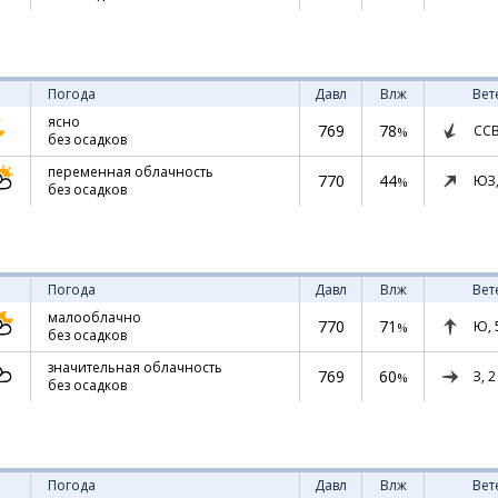
Погода
Давл
Влж
Вет
ясно
769
78
СС
%
без осадков
переменная облачность
770
44
ЮЗ
%
без осадков
Погода
Давл
Влж
Вет
малооблачно
770
71
Ю,
%
без осадков
значительная облачность
769
60
З,
2
%
без осадков
Погода
Давл
Влж
Вет