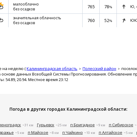
малооблачно
765
78
Ю,
%
без осадков
значительная облачность
760
52
ЮЮ
%
без осадков
е на неделю (
Калининградская область
Полесский район
посело
а основе данных Всеобщей Системы Прогнозирования. Обновление про
 54.89, 20.94. Местное время 23:12
Погода в других городах Калининградской области:
леноградск
Гурьевск
п Бригадное
п Сибирское
~31 км
~25 км
~9 км
~
вражье
п Майское
п Чайкино
п Алтайское
~5 км
~8 км
~10 км
~5 км