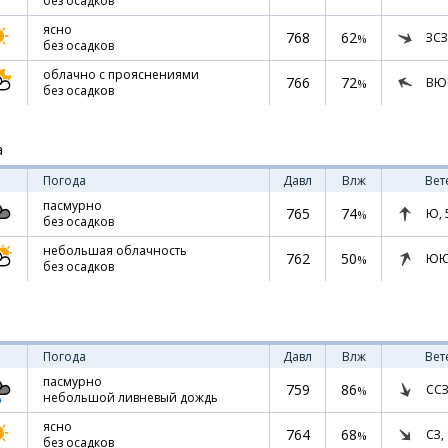
без осадков
ясно
768
62
ЗСЗ
%
без осадков
облачно с прояснениями
766
72
ВЮ
%
без осадков
а
Погода
Давл
Влж
Вет
пасмурно
765
74
Ю,
%
без осадков
небольшая облачность
762
50
ЮЮ
%
без осадков
Погода
Давл
Влж
Вет
пасмурно
759
86
ССЗ
%
небольшой ливневый дождь
ясно
764
68
СЗ,
%
без осадков