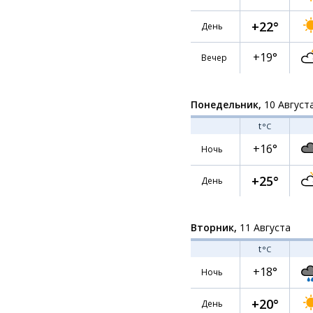
+22°
День
+19°
Вечер
Понедельник,
10 Август
t
°C
+16°
Ночь
+25°
День
Вторник,
11 Августа
t
°C
+18°
Ночь
+20°
День