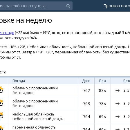
Прогноз пог
овке на неделю
инград»
(~22 км) было +19°C, ясно, ветер западный, юго-западный 3 м/
ажность воздуха 94%.
тся +18°..+20°, небольшая облачность, небольшой ливневый дождь. Н
64 мм рт.ст. Завтра +18°..+20°, переменная облачность, без существе
66 мм рт.ст.
ста
Погода
Давл
Влж
Вет
облачно с прояснениями
762
83
З,
5
%
без осадков
облачно с прояснениями
763
78
З,
9
%
без осадков
небольшая облачность
764
69
З,
9
%
небольшой ливневый дождь
переменная облачность
764
69
З,
7
%