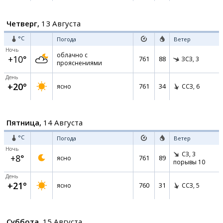
Четверг,
13 Августа
°C
Погода
Ветер
Ночь
облачно с
+10°
761
88
ЗСЗ,
3
прояснениями
День
+20°
761
34
ясно
ССЗ,
6
Пятница,
14 Августа
°C
Погода
Ветер
Ночь
СЗ,
3
+8°
761
89
ясно
порывы 10
День
+21°
760
31
ясно
ССЗ,
5
Суббота,
15 Августа