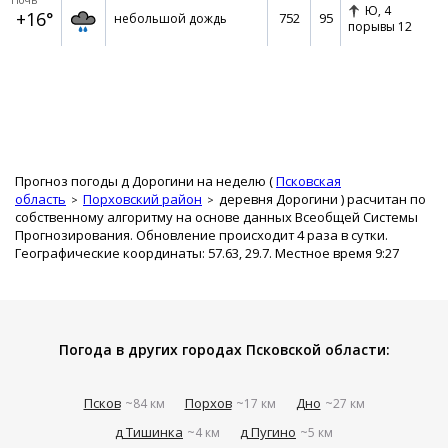
Ночь
Ю,
4
+16°
752
95
небольшой дождь
порывы 12
Прогноз погоды д Дорогини на неделю (
Псковская
область
Порховский район
деревня Дорогини
) расчитан по
собственному алгоритму на основе данных Всеобщей Системы
Прогнозирования. Обновление происходит 4 раза в сутки.
Географические координаты: 57.63, 29.7. Местное время 9:27
Погода в других городах Псковской области:
Псков
Порхов
Дно
~84 км
~17 км
~27 км
д Тишинка
д Пугино
~4 км
~5 км