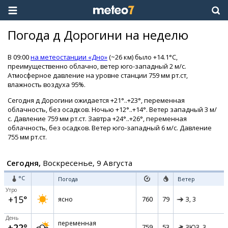
Погода д Дорогини на неделю
В 09:00
на метеостанции «Дно»
(~26 км) было +14.1°C,
преимущественно облачно, ветер юго-западный 2 м/с.
Атмосферное давление на уровне станции 759 мм рт.ст,
влажность воздуха 95%.
Сегодня д Дорогини ожидается +21°..+23°, переменная
облачность, без осадков. Ночью +12°..+14°. Ветер западный 3 м/
с. Давление 759 мм рт.ст. Завтра +24°..+26°, переменная
облачность, без осадков. Ветер юго-западный 6 м/с. Давление
755 мм рт.ст.
Сегодня,
Воскресенье, 9 Августа
°C
Погода
Ветер
Утро
+15°
760
79
ясно
З,
3
День
переменная
+22°
759
53
ЗЮЗ,
3