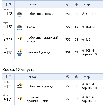
°C
Погода
Ветер
Ночь
+16°
751
90
небольшой дождь
ЮЮЗ,
3
Утро
+15°
750
95
дождь
ЗЮЗ,
3
День
небольшой ливневый
+21°
750
58
З,
5
дождь
Вечер
ЗСЗ,
4
+13°
752
93
ливневый дождь
порывы 10
Среда,
12 Августа
°C
Погода
Ветер
Ночь
ЗСЗ,
4
+11°
755
98
небольшой дождь
порывы 10
День
облачно с
ЗСЗ,
6
+17°
758
52
прояснениями
порывы 11