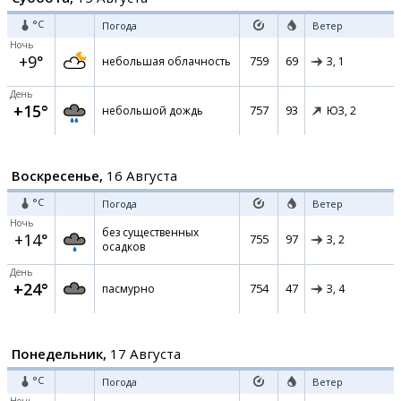
°C
Погода
Ветер
Ночь
+9°
759
69
небольшая облачность
З,
1
День
+15°
757
93
небольшой дождь
ЮЗ,
2
Воскресенье,
16 Августа
°C
Погода
Ветер
Ночь
без существенных
+14°
755
97
З,
2
осадков
День
+24°
754
47
пасмурно
З,
4
Понедельник,
17 Августа
°C
Погода
Ветер