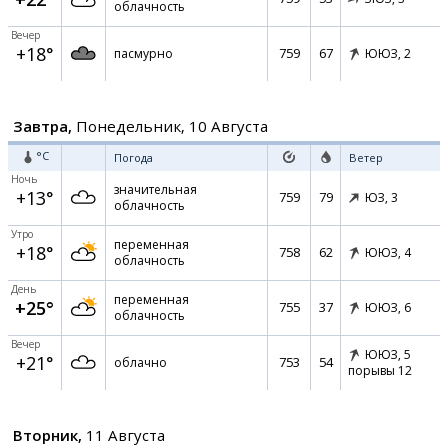
облачность
Вечер
+18°
759
67
пасмурно
ЮЮЗ,
2
Завтра,
Понедельник, 10 Августа
°C
Погода
Ветер
Ночь
значительная
+13°
759
79
ЮЗ,
3
облачность
Утро
переменная
+18°
758
62
ЮЮЗ,
4
облачность
День
переменная
+25°
755
37
ЮЮЗ,
6
облачность
Вечер
ЮЮЗ,
5
+21°
753
54
облачно
порывы 12
Вторник,
11 Августа