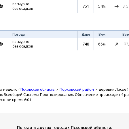
пасмурно
751
54
З,
5
%
без осадков
Погода
Давл
Влж
Вет
пасмурно
748
66
ЮЗ
%
без осадков
на неделю (
Псковская область
Порховский район
деревня Лисье
)
ых Всеобщей Системы Прогнозирования. Обновление происходит 4 раз
естное время 6:01
Погода в других городах Псковской области: