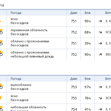
ста
Погода
Давл
Влж
Вет
ясно
751
96
З,
4
%
без осадков
переменная облачность
752
68
ЗСЗ
%
без осадков
облачно с прояснениями
751
39
З,
3
%
без осадков
облачно с прояснениями
752
90
ЗЮ
%
небольшой ливневый дождь
Погода
Давл
Влж
Вет
малооблачно
753
97
З,
3
%
без осадков
ясно
755
76
ЗСЗ
%
без осадков
небольшая облачность
754
41
З,
3
%