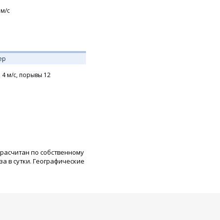
м/с
ер
,
4
м/с,
порывы 12
 расчитан по собственному
а в сутки. Географические