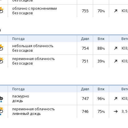
без осадков
облачно с прояснениями
755
70
ЮЗ
%
без осадков
а
Погода
Давл
Влж
Вет
небольшая облачность
754
88
ЮЗ
%
без осадков
переменная облачность
751
39
ЮЗ
%
без осадков
Погода
Давл
Влж
Вет
пасмурно
747
96
ЮЗ
%
дождь
переменная облачность
746
75
З,
5
%
ливневый дождь