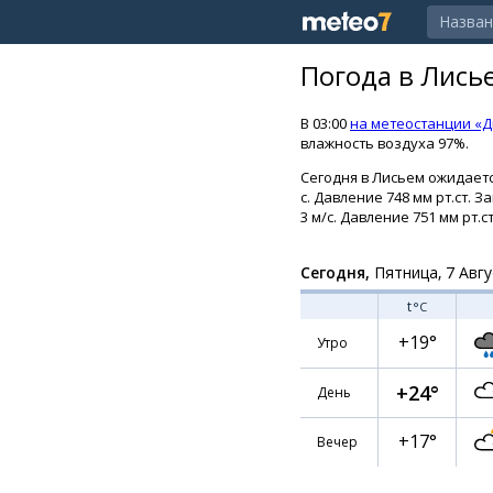
Погода в Лись
В 03:00
на метеостанции «Д
влажность воздуха 97%.
Сегодня в Лисьем ожидаетс
с. Давление 748 мм рт.ст.
3 м/с. Давление 751 мм рт.ст
Сегодня,
Пятница, 7 Авгу
t
°C
+19°
Утро
+24°
День
+17°
Вечер