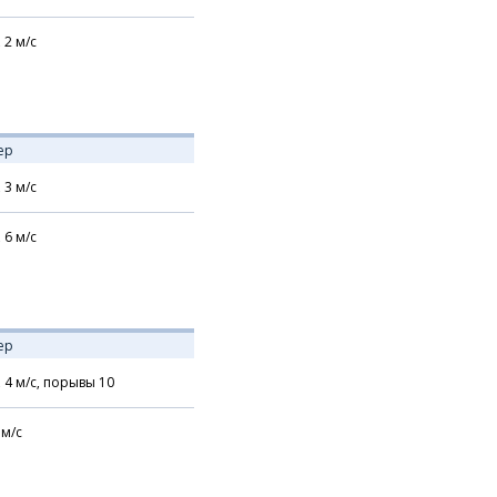
,
2
м/с
ер
,
3
м/с
,
6
м/с
ер
,
4
м/с,
порывы 10
м/с