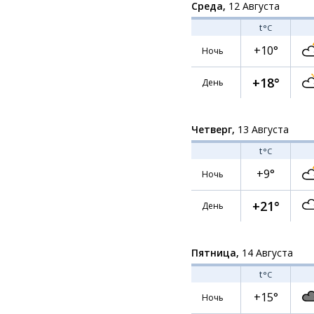
Среда,
12 Августа
t
°C
+10°
Ночь
+18°
День
Четверг,
13 Августа
t
°C
+9°
Ночь
+21°
День
Пятница,
14 Августа
t
°C
+15°
Ночь