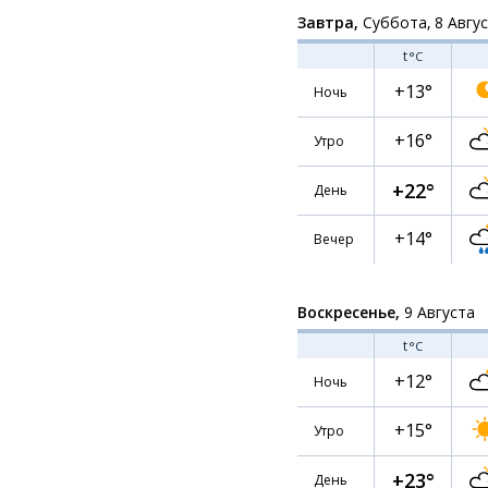
Завтра,
Суббота, 8 Авгу
t
°C
+13°
Ночь
+16°
Утро
+22°
День
+14°
Вечер
Воскресенье,
9 Августа
t
°C
+12°
Ночь
+15°
Утро
+23°
День