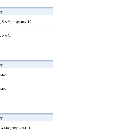
ер
,
5
м/с,
порывы 12
,
5
м/с
ер
м/с
м/с
ер
,
4
м/с,
порывы 10