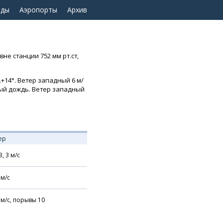
оды
Аэропорты
Архив
не станции 752 мм рт.ст,
+14°. Ветер западный 6 м/
евый дождь. Ветер западный
ер
З,
3
м/с
м/с
м/с,
порывы 10