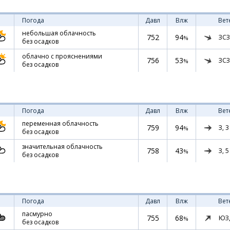
Погода
Давл
Влж
Вет
небольшая облачность
752
94
ЗСЗ
%
без осадков
облачно с прояснениями
756
53
ЗСЗ
%
без осадков
Погода
Давл
Влж
Вет
переменная облачность
759
94
З,
3
%
без осадков
значительная облачность
758
43
З,
5
%
без осадков
Погода
Давл
Влж
Вет
пасмурно
755
68
ЮЗ
%
без осадков