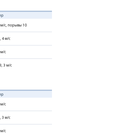
ер
м/с,
порывы 10
,
4
м/с
м/с
З,
3
м/с
ер
м/с
,
3
м/с
м/с