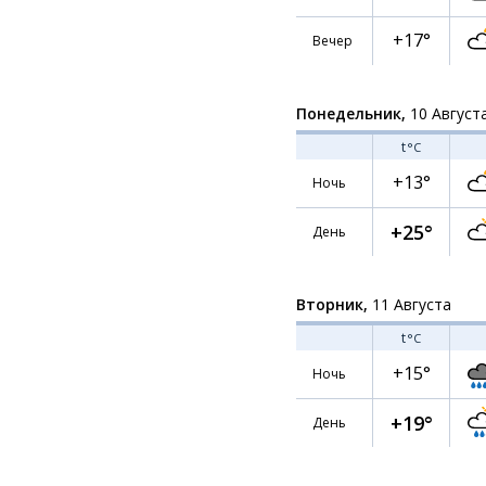
+17°
Вечер
Понедельник,
10 Август
t
°C
+13°
Ночь
+25°
День
Вторник,
11 Августа
t
°C
+15°
Ночь
+19°
День