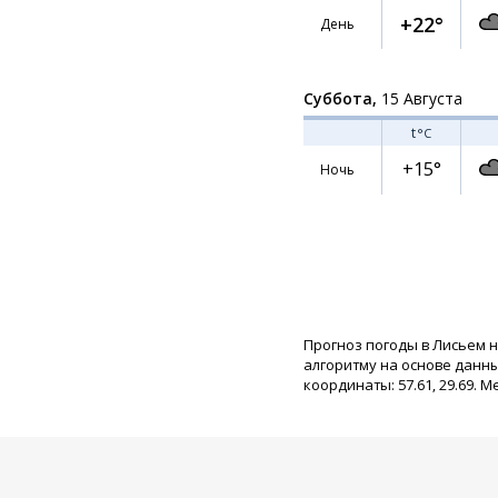
+22°
День
Суббота,
15 Августа
t
°C
+15°
Ночь
Прогноз погоды в Лисьем 
алгоритму на основе данн
координаты: 57.61, 29.69. М