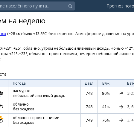
Прогноз пог
ем на неделю
но»
(~28 км) было +13.5°C, безветренно. Атмосферное давление на уров
я +23°..+25°, облачно, утром небольшой ливневый дождь. Ночью +12°..
 Завтра +21°..+23°, облачно с прояснениями, вечером небольшой ливн
.
ста
Погода
Давл
Влж
Вет
пасмурно
748
80
ЗЮ
%
небольшой ливневый дождь
облачно
748
41
З,
6
%
без осадков
облачно с прояснениями
749
76
З,
4
%
без осадков