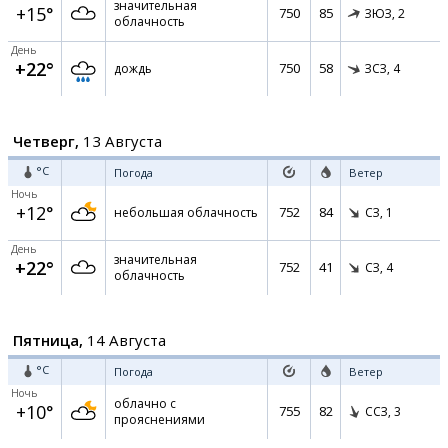
значительная
+15°
750
85
ЗЮЗ,
2
облачность
День
+22°
750
58
дождь
ЗСЗ,
4
Четверг,
13 Августа
°C
Погода
Ветер
Ночь
+12°
752
84
небольшая облачность
СЗ,
1
День
значительная
+22°
752
41
СЗ,
4
облачность
Пятница,
14 Августа
°C
Погода
Ветер
Ночь
облачно с
+10°
755
82
ССЗ,
3
прояснениями