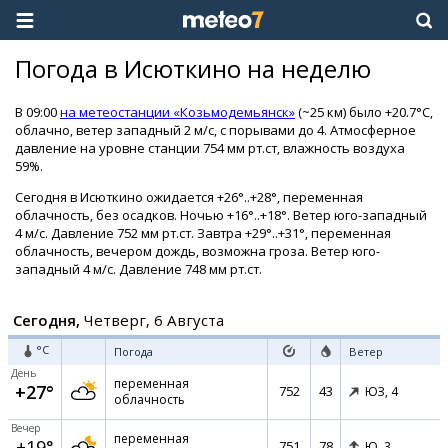
Погода в Исюткино на неделю
В 09:00
на метеостанции «Козьмодемьянск»
(~25 км) было +20.7°C,
облачно, ветер западный 2 м/с, с порывами до 4. Атмосферное
давление на уровне станции 754 мм рт.ст, влажность воздуха
59%.
Сегодня в Исюткино ожидается +26°..+28°, переменная
облачность, без осадков. Ночью +16°..+18°. Ветер юго-западный
4 м/с. Давление 752 мм рт.ст. Завтра +29°..+31°, переменная
облачность, вечером дождь, возможна гроза. Ветер юго-
западный 4 м/с. Давление 748 мм рт.ст.
Сегодня,
Четверг, 6 Августа
°C
Погода
Ветер
День
переменная
+27°
752
43
ЮЗ,
4
облачность
Вечер
переменная
+19°
751
78
Ю,
3