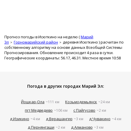
Прогноз погоды в Исюткино на неделю (
Марий
Эл
Горномарийский район
деревня Исюткино
) расчитан по
собственному алгоритму на основе данных Всеобщей Системы
Прогнозирования. Обновление происходит 4 раза в сутки.
Географические координаты: 56.17, 46.31. Местное время 10:58
Погода в других городах Марий Эл:
Йошкар-Ола
Козьмодемьянск
~111 км
~24 км
пгт Медведево
с Пайгусово
~106 км
~2 км
д Изикино
д Верашангер
д Чувакино
~4 км
~3 км
~4 км
д Пернянгаши
д Алманово
~2 км
~3 км