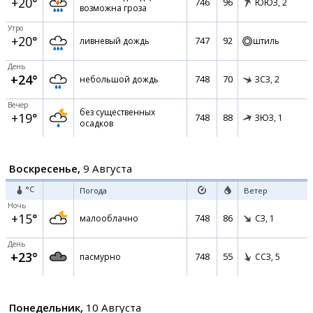
+20°
746
96
ЮЮЗ,
2
возможна гроза
Утро
+20°
747
92
ливневый дождь
штиль
День
+24°
748
70
небольшой дождь
ЗСЗ,
2
Вечер
без существенных
+19°
748
88
ЗЮЗ,
1
осадков
Воскресенье,
9 Августа
°C
Погода
Ветер
Ночь
+15°
748
86
малооблачно
СЗ,
1
День
+23°
748
55
пасмурно
ССЗ,
5
Понедельник,
10 Августа