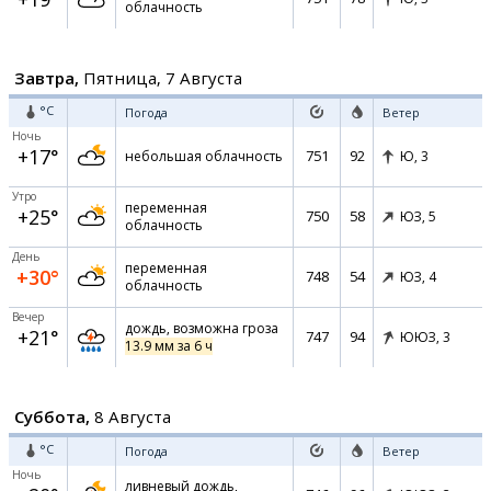
облачность
Завтра,
Пятница, 7 Августа
°C
Погода
Ветер
Ночь
+17°
751
92
небольшая облачность
Ю,
3
Утро
переменная
+25°
750
58
ЮЗ,
5
облачность
День
переменная
+30°
748
54
ЮЗ,
4
облачность
Вечер
дождь, возможна гроза
+21°
747
94
ЮЮЗ,
3
13.9 мм за 6 ч
Суббота,
8 Августа
°C
Погода
Ветер
Ночь
ливневый дождь,