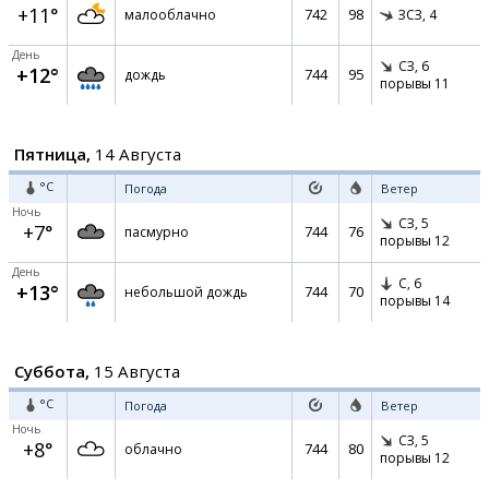
+11°
742
98
малооблачно
ЗСЗ,
4
День
СЗ,
6
+12°
744
95
дождь
порывы 11
Пятница,
14 Августа
°C
Погода
Ветер
Ночь
СЗ,
5
+7°
744
76
пасмурно
порывы 12
День
С,
6
+13°
744
70
небольшой дождь
порывы 14
Суббота,
15 Августа
°C
Погода
Ветер
Ночь
СЗ,
5
+8°
744
80
облачно
порывы 12