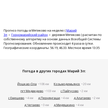
Прогноз погоды в Мятиково на неделю (
Марий
Эл
Горномарийский район
деревня Мятиково
) расчитан по
собственному алгоритму на основе данных Всеобщей Системы
Прогнозирования. Обновление происходит 4 раза в сутки.
Географические координаты: 56.19, 46.33. Местное время 13:35
Погода в других городах Марий Эл:
Йошкар-Ола
Козьмодемьянск
~108 км
~20 км
пгт Медведево
с Пайгусово
~103 км
~2 км
с Емешево
д Пернянгаши
д Алатаево
~4 км
~4 км
~2 км
д Четаево
д Мидяшкино
~3 км
~4 км