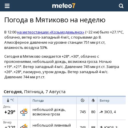
Погода в Мятиково на неделю
В 12:00
на метеостанции «Козьмодемьянск»
(~22 км) было +27.1°C,
облачно, ветер юго-западный 4 м/с, с порывами до 8.
Атмосферное давление на уровне станции 751 мм рт.ст,
влажность воздуха 53%.
Сегодня в Мятиково ожидается +28°..+30°, облачно с
прояснениями, небольшой дождь, возможна гроза. Ночью
+19°..+21°. Ветер западный 4 м/с. Давление 745 мм рт.ст. Завтра
+26°..+28°, пасмурно, утром дождь. Ветер западный 4 м/с.
Давление 744 мм рт.ст.
Сегодня,
Пятница, 7 Августа
°C
Погода
Ветер
День
небольшой дождь,
+29°
745
80
ЗЮЗ,
4
возможна гроза
Вечер
небольшой ливневый
+22°
743
88
ЮЮЗ,
3