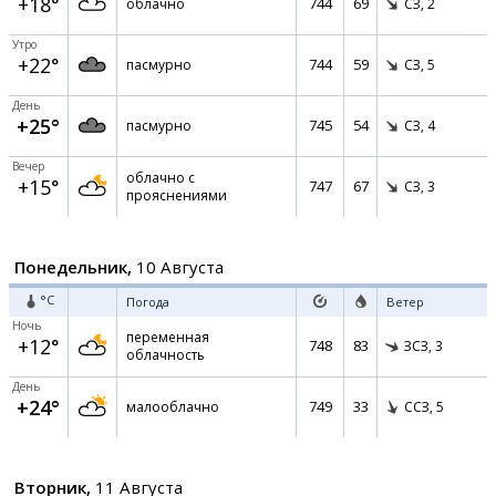
+18°
744
69
облачно
СЗ,
2
Утро
+22°
744
59
пасмурно
СЗ,
5
День
+25°
745
54
пасмурно
СЗ,
4
Вечер
облачно с
+15°
747
67
СЗ,
3
прояснениями
Понедельник,
10 Августа
°C
Погода
Ветер
Ночь
переменная
+12°
748
83
ЗСЗ,
3
облачность
День
+24°
749
33
малооблачно
ССЗ,
5
Вторник,
11 Августа