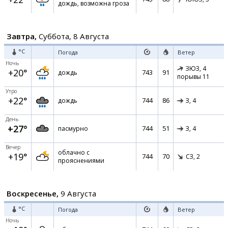
дождь, возможна гроза
Завтра,
Суббота, 8 Августа
°C
Погода
Ветер
Ночь
ЗЮЗ,
4
+20°
743
91
дождь
порывы 11
Утро
+22°
744
86
дождь
З,
4
День
+27°
744
51
пасмурно
З,
4
Вечер
облачно с
+19°
744
70
СЗ,
2
прояснениями
Воскресенье,
9 Августа
°C
Погода
Ветер
Ночь