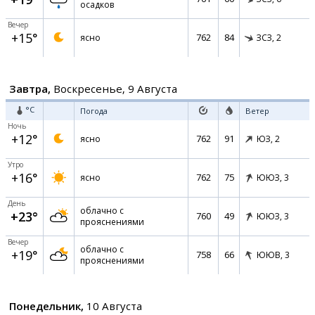
осадков
Вечер
+15°
762
84
ясно
ЗСЗ,
2
Завтра,
Воскресенье, 9 Августа
°C
Погода
Ветер
Ночь
+12°
762
91
ясно
ЮЗ,
2
Утро
+16°
762
75
ясно
ЮЮЗ,
3
День
облачно с
+23°
760
49
ЮЮЗ,
3
прояснениями
Вечер
облачно с
+19°
758
66
ЮЮВ,
3
прояснениями
Понедельник,
10 Августа