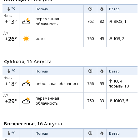
°C
Погода
Ветер
Ночь
переменная
+13°
762
82
ЗЮЗ,
1
облачность
День
+26°
760
45
ясно
ЮЗ,
2
Суббота,
15 Августа
°C
Погода
Ветер
Ночь
Ю,
4
+18°
756
55
небольшая облачность
порывы 10
День
переменная
+29°
750
33
ЮЮЗ,
5
облачность
Воскресенье,
16 Августа
°C
Погода
Ветер