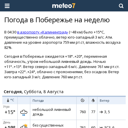
Погода в Побережье на неделю
В 04:30
в аэропорту «Калининград»
(~48 км) было +15°C,
преимущественно облачно, ветер юго-западный 3 м/с. Атм.
давление на уровне аэропорта 759 мм рт.ст, влажность воздуха
82%.
Сегодня в Побережье ожидается +18°..+20°, переменная
облачность, утром небольшой ливневый дождь. Ночью
+11°..+13°. Ветер северо-западный 6 м/с. Давление 761 мм рт.ст.
Завтра +22°..+24°, облачно с прояснениями, без осадков. Ветер
юго-западный 3 м/с. Давление 760 мм рт.ст.
Сегодня,
Суббота, 8 Августа
°C
Погода
Ветер
Утро
небольшой ливневый
+15°
760
77
З,
5
дождь
День
без существенных
+19°
761
60
ЗСЗ,
6