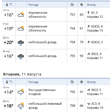
°C
Погода
Ветер
Ночь
переменная
Ю,
5
+16°
757
65
облачность
порывы 12
Утро
переменная
ЮЮЗ,
6
+19°
754
61
облачность
порывы 15
День
+20°
754
79
небольшой дождь
ЮЮЗ,
3
Вечер
ЗЮЗ,
4
+16°
755
93
небольшой дождь
порывы 11
Вторник,
11 Августа
°C
Погода
Ветер
Ночь
без существенных
ЗЮЗ,
5
+14°
755
91
осадков
порывы 11
День
небольшой ливневый
ЗСЗ,
8
+18°
758
66
дождь
порывы 10