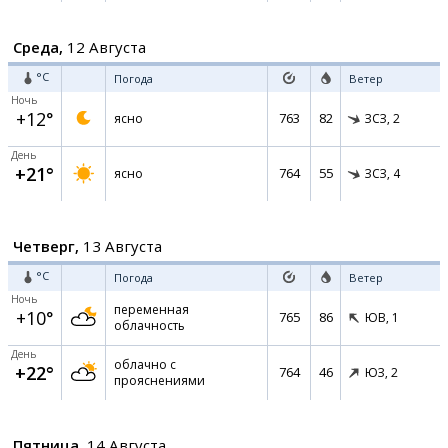
Среда,
12 Августа
°C
Погода
Ветер
Ночь
+12°
763
82
ясно
ЗСЗ,
2
День
+21°
764
55
ясно
ЗСЗ,
4
Четверг,
13 Августа
°C
Погода
Ветер
Ночь
переменная
+10°
765
86
ЮВ,
1
облачность
День
облачно с
+22°
764
46
ЮЗ,
2
прояснениями
Пятница,
14 Августа