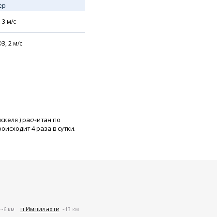
ер
,
3
м/с
З,
2
м/с
яскеля
) расчитан по
исходит 4 раза в сутки.
п Импилахти
~6 км
~13 км