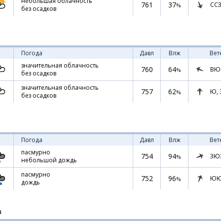
небольшая облачность
761
37
ССЗ
%
без осадков
Погода
Давл
Влж
Вет
значительная облачность
760
64
ВЮ
%
без осадков
значительная облачность
757
62
Ю,
%
без осадков
Погода
Давл
Влж
Вет
пасмурно
754
94
ЗЮ
%
небольшой дождь
пасмурно
752
96
ЮЮ
%
дождь
а