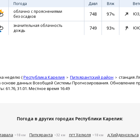
Погода
Давл
Влж
Вет
облачно с прояснениями
748
97
ЮЗ
%
без осадков
значительная облачность
749
93
ЮЮ
%
дождь
на неделю (
Республика Карелия
Питкярантский район
станция Л
а основе данных Всеобщей Системы Прогнозирования. Обновление про
 61.76, 31.01. Местное время 16:49
Погода в других городах Республики Карелия:
тавала
Питкяранта
пгт Хелюля
д Хийденсельга
~18 км
~32 км
~18 км