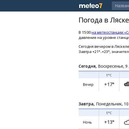
Погода в Ляск
В 15:00
на метеостанции «С
давление на уровне станции
Сегодня вечером в Ляскеле 
Завтра +21°..+23°, значите
Сегодня,
Воскресенье, 9 
t
°C
+17°
Вечер
Завтра,
Понедельник, 10
t
°C
+13°
Ночь