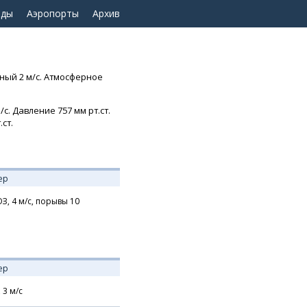
оды
Аэропорты
Архив
ный 2 м/с. Атмосферное
с. Давление 757 мм рт.ст.
ст.
ер
З,
4
м/с,
порывы 10
ер
,
3
м/с