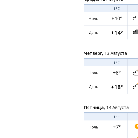
t
°C
+10°
Ночь
+14°
День
Четверг,
13 Августа
t
°C
+8°
Ночь
+18°
День
Пятница,
14 Августа
t
°C
+7°
Ночь