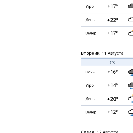
+17°
Утро
+22°
День
+17°
Вечер
Вторник,
11 Августа
t
°C
+16°
Ночь
+14°
Утро
+20°
День
+12°
Вечер
Среда,
12 Августа