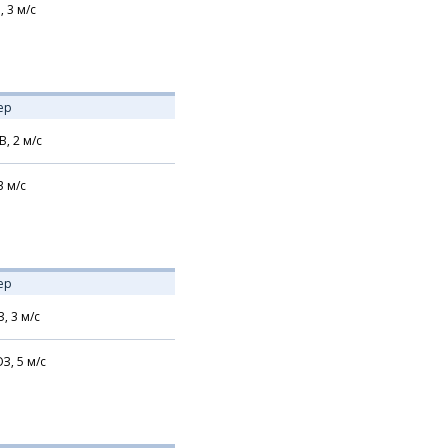
,
3
м/с
ер
В,
2
м/с
3
м/с
ер
З,
3
м/с
З,
5
м/с