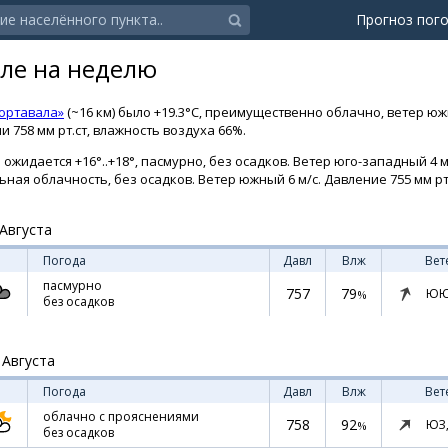
Прогноз пог
еле на неделю
ортавала»
(~16 км) было +19.3°C, преимущественно облачно, ветер юж
 758 мм рт.ст, влажность воздуха 66%.
ожидается +16°..+18°, пасмурно, без осадков. Ветер юго-западный 4 м/
льная облачность, без осадков. Ветер южный 6 м/с. Давление 755 мм рт.
Августа
Погода
Давл
Влж
Вет
пасмурно
757
79
ЮЮ
%
без осадков
 Августа
Погода
Давл
Влж
Вет
облачно с прояснениями
758
92
ЮЗ
%
без осадков