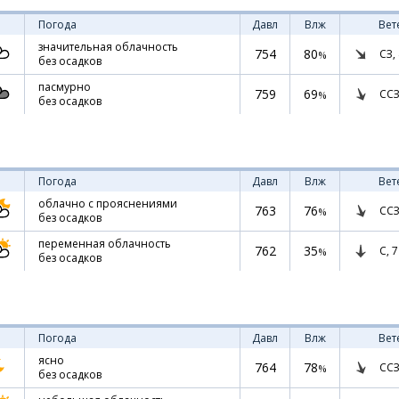
Погода
Давл
Влж
Вет
значительная облачность
754
80
СЗ,
%
без осадков
пасмурно
759
69
ССЗ
%
без осадков
Погода
Давл
Влж
Вет
облачно с прояснениями
763
76
ССЗ
%
без осадков
переменная облачность
762
35
С,
7
%
без осадков
Погода
Давл
Влж
Вет
ясно
764
78
ССЗ
%
без осадков