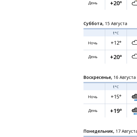
+20°
День
Суббота,
15 Августа
t
°C
+12°
Ночь
+20°
День
Воскресенье,
16 Августа
t
°C
+15°
Ночь
+19°
День
Понедельник,
17 Август