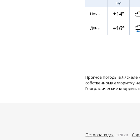
t
°C
+14°
Ночь
+16°
День
Прогноз погоды в Ляскеле 
собственному алгоритму н
Географические координаты:
Петрозаводск
Сор
~178 км