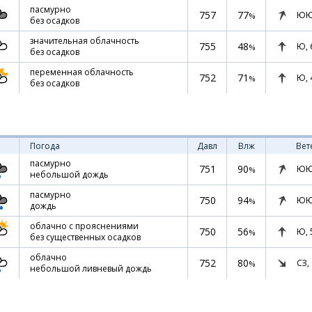
пасмурно
757
77
ЮЮ
%
без осадков
значительная облачность
755
48
Ю,
%
без осадков
переменная облачность
752
71
Ю,
%
без осадков
Погода
Давл
Влж
Вет
пасмурно
751
90
ЮЮ
%
небольшой дождь
пасмурно
750
94
ЮЮ
%
дождь
облачно с прояснениями
750
56
Ю,
%
без существенных осадков
облачно
752
80
СЗ,
%
небольшой ливневый дождь