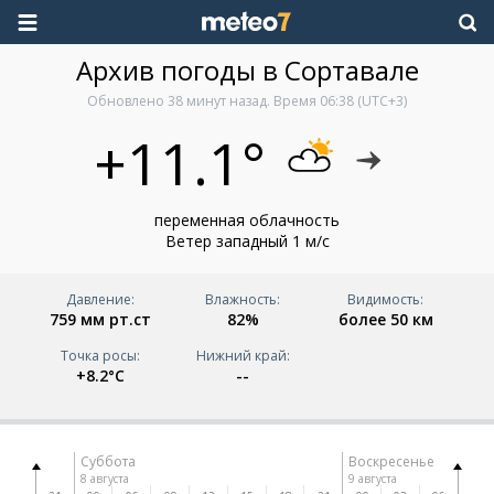
Архив погоды в Сортавале
Обновлено
38 минут назад
. Время
06:38
(UTC+3)
+11.1°
переменная облачность
Ветер западный 1 м/с
Давление:
Влажность:
Видимость:
759 мм рт.ст
82%
более 50 км
Точка росы:
Нижний край:
+8.2°C
--
Суббота
Воскресенье
8 августа
9 августа