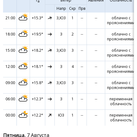
Т
Ветер
Явления
Облачность
в
Напр
Скр
Прв
21:00
+15.3°
З,ЮЗ
1
--
--
облачно с
прояснениями
18:00
+19.5°
З
2
--
--
облачно с
прояснениями
15:00
+18.2°
З,ЮЗ
3
--
--
облачно с
прояснениями
12:00
+18.1°
З
4
--
--
облачно с
прояснениями
09:00
+15.8°
З,ЮЗ
3
--
--
облачно с
прояснениями
06:00
+12.3°
З
1
--
--
переменная
облачность
00:00
+12.2°
ЮЗ
1
--
--
переменная
облачность
Пятница,
7 Августа