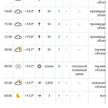
облач
18:00
+18.4°
Ю
1
--
--
преимущест
облач
15:00
+18.9°
Ю
2
--
--
преимущест
облач
12:00
+19.6°
Ю
2
--
--
преимущест
облач
09:00
+18.7°
Ю
1
--
--
перемен
облачно
06:00
+10.3°
штиль
0
--
сплошной
перемен
поземный
облачно
туман
03:00
+10.7°
З,ЮЗ
1
--
--
незначите
облачно
00:00
+13.3°
З
1
--
--
ясно