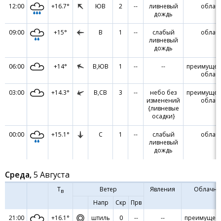
12:00
+16.7°
ЮВ
2
--
ливневый
облач
дождь
09:00
+15°
В
1
--
слабый
облач
ливневый
дождь
06:00
+14°
В,ЮВ
1
--
--
преимущес
облач
03:00
+14.3°
В,СВ
3
--
небо без
преимущес
изменений
облач
{ливневые
осадки}
00:00
+15.1°
С
1
--
слабый
облач
ливневый
дождь
Среда,
5 Августа
Т
Ветер
Явления
Облачно
в
Напр
Скр
Прв
21:00
+16.1°
штиль
0
--
--
преимущест