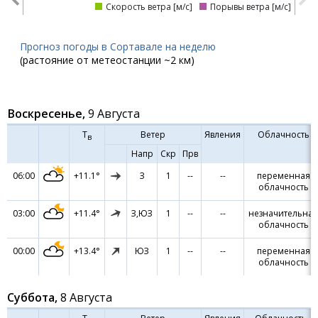
Скорость ветра [м/с]
Порывы ветра [м/с]
Прогноз погоды в Сортавале на неделю
(растояние от метеостанции ~2 км)
Воскресенье,
9 Августа
Т
Ветер
Явления
Облачность
в
Напр
Скр
Прв
06:00
+11.1°
З
1
--
--
переменная
облачность
03:00
+11.4°
З,ЮЗ
1
--
--
незначительная
облачность
00:00
+13.4°
ЮЗ
1
--
--
переменная
облачность
Суббота,
8 Августа