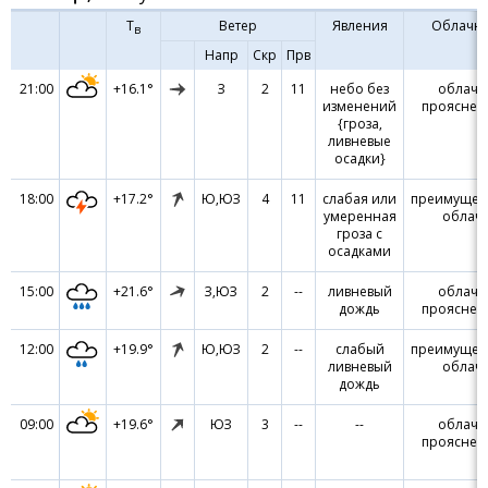
Т
Ветер
Явления
Облачно
в
Напр
Скр
Прв
21:00
+16.1°
З
2
11
небо без
облачн
изменений
прояснен
{гроза,
ливневые
осадки}
18:00
+17.2°
Ю,ЮЗ
4
11
слабая или
преимущес
умеренная
облач
гроза с
осадками
15:00
+21.6°
З,ЮЗ
2
--
ливневый
облачн
дождь
прояснен
12:00
+19.9°
Ю,ЮЗ
2
--
слабый
преимущес
ливневый
облач
дождь
09:00
+19.6°
ЮЗ
3
--
--
облачн
прояснен