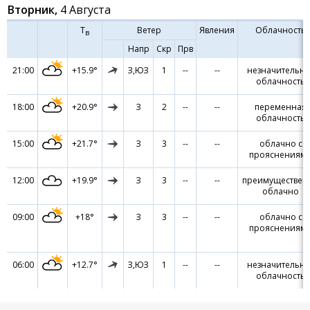
Вторник,
4 Августа
Т
Ветер
Явления
Облачность
в
Напр
Скр
Прв
21:00
+15.9°
З,ЮЗ
1
--
--
незначительна
облачность
18:00
+20.9°
З
2
--
--
переменная
облачность
15:00
+21.7°
З
3
--
--
облачно с
прояснениям
12:00
+19.9°
З
3
--
--
преимуществен
облачно
09:00
+18°
З
3
--
--
облачно с
прояснениям
06:00
+12.7°
З,ЮЗ
1
--
--
незначительна
облачность