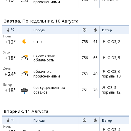
прояснениями
Завтра,
Понедельник, 10 Августа
°C
Погода
Ветер
Ночь
+12°
758
91
ясно
ЮЮЗ,
2
Утро
переменная
+18°
756
66
ЮЮЗ,
5
облачность
День
облачно с
ЮЮЗ,
6
+24°
753
40
прояснениями
порывы 10
Вечер
без существенных
ЮЗ,
5
+18°
751
78
осадков
порывы 12
Вторник,
11 Августа
°C
Погода
Ветер
Ночь
ЮЮЗ,
4