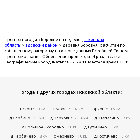
Прогноз погоды в Боровне на неделю (
Псковская
область
Гдовский район
деревня Боровня
) расчитан по
собственному алгоритму на основе данных Всеобщей Системы
Прогнозирования. Обновление происходит 4 раза в сутки.
Географические координаты: 58.62, 28.41. Местное время 13:41
Погода в других городах Псковской области:
Псков
Печоры
Порхов
~90 км
~102 км
~116 км
д Сербино
д Верховье-2
д Шипилино
~10 км
~4 км
~8 км
д Большое Скородно
д Тупицино
~10 км
~5 км
д Тербачёво
с Чернёво
д Гостичево
~8 км
~10 км
~5 км