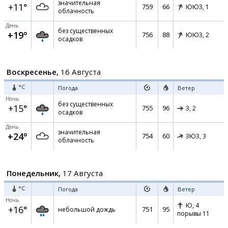
значительная
+11°
759
66
ЮЮЗ,
1
облачность
День
без существенных
+19°
756
88
ЮЮЗ,
2
осадков
Воскресенье,
16 Августа
°C
Погода
Ветер
Ночь
без существенных
+15°
755
96
З,
2
осадков
День
значительная
+24°
754
60
ЗЮЗ,
3
облачность
Понедельник,
17 Августа
°C
Погода
Ветер
Ночь
Ю,
4
+16°
751
95
небольшой дождь
порывы 11