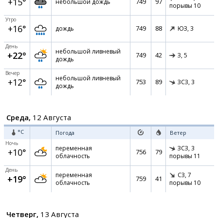
+15°
749
97
небольшой дождь
порывы 10
Утро
+16°
749
88
дождь
ЮЗ,
3
День
небольшой ливневый
+22°
749
42
З,
5
дождь
Вечер
небольшой ливневый
+12°
753
89
ЗСЗ,
3
дождь
Среда,
12 Августа
°C
Погода
Ветер
Ночь
переменная
ЗСЗ,
3
+10°
756
79
облачность
порывы 11
День
переменная
СЗ,
7
+19°
759
41
облачность
порывы 10
Четверг,
13 Августа