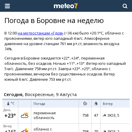
Погода в Боровне на неделю
В 12:00
на метеостанции «Гдов»
(~36 км) было +20.1°C, облачно с
прояснениями, ветер юго-западный 4 м/с. Атмосферное
давление на уровне станции 761 мм рт.ст, влажность воздуха
74%.
Сегодня в Боровне ожидается +22°..+24°, переменная
облачность, без осадков. Ночью +11°..+13°. Ветер юго-западный
5 м/с. Давление 758 мм рт.ст. Завтра +23°..+25°, облачно с
прояснениями, вечером без существенных осадков. Ветер
южный 6 м/с. Давление 753 мм рт.ст.
Сегодня,
Воскресенье, 9 Августа
°C
Погода
Ветер
День
переменная
+23°
758
47
ЗЮЗ,
5
облачность
Вечер
облачно с
+16°
758
70
ЗЮЗ,
2