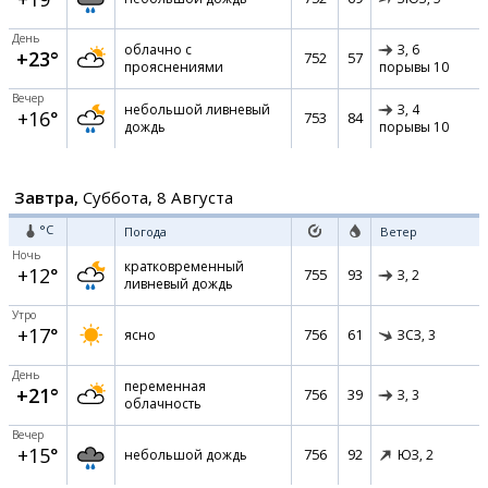
День
облачно с
З,
6
+23°
752
57
прояснениями
порывы 10
Вечер
небольшой ливневый
З,
4
+16°
753
84
дождь
порывы 10
Завтра,
Суббота, 8 Августа
°C
Погода
Ветер
Ночь
кратковременный
+12°
755
93
З,
2
ливневый дождь
Утро
+17°
756
61
ясно
ЗСЗ,
3
День
переменная
+21°
756
39
З,
3
облачность
Вечер
+15°
756
92
небольшой дождь
ЮЗ,
2