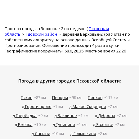
Прогноз погоды в Верховье-2 на неделю (
Псковская
область
Гдовский район
деревня Верховье-2
) расчитан по
собственному алгоритму на основе данных Всеобщей Системы
Прогнозирования. Обновление происходит 4 раза в сутки.
Географические координаты: 58.6, 28.35. Местное время 22:26
Погода в других городах Псковской области:
Псков
Печоры
Порхов
~87 км
~98 км
~117 км
д Горончарово
д Малое Скородно
~1 км
~7 км
д Гверёздка
д Заклинье
д Дуброво
~9 км
~1 км
~7 км
д Ржевка
д Тупицино
д Захонье
~10 км
~1 км
~7 км
д Лавыни
д Голышкино
~10 км
~2 км