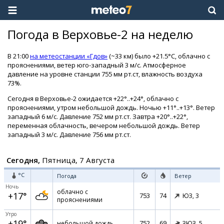
Погода в Верховье-2 на неделю
В 21:00
на метеостанции «Гдов»
(~33 км) было +21.5°C, облачно с
прояснениями, ветер юго-западный 3 м/с. Атмосферное
давление на уровне станции 755 мм рт.ст, влажность воздуха
73%.
Сегодня в Верховье-2 ожидается +22°..+24°, облачно с
прояснениями, утром небольшой дождь. Ночью +11°..+13°. Ветер
западный 6 м/с. Давление 752 мм рт.ст. Завтра +20°..+22°,
переменная облачность, вечером небольшой дождь. Ветер
западный 3 м/с. Давление 756 мм рт.ст.
Сегодня,
Пятница, 7 Августа
°C
Погода
Ветер
Ночь
облачно с
+17°
753
74
ЮЗ,
3
прояснениями
Утро
+19°
752
69
небольшой дождь
ЗЮЗ,
5