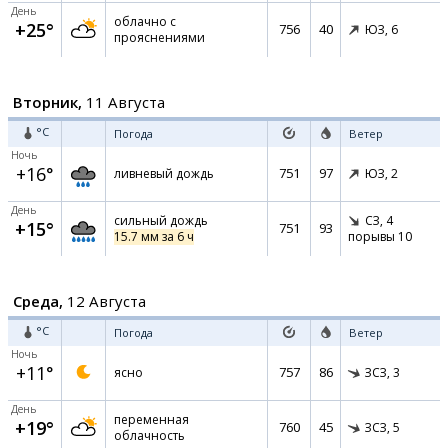
День
облачно с
+25°
756
40
ЮЗ,
6
прояснениями
Вторник,
11 Августа
°C
Погода
Ветер
Ночь
+16°
751
97
ливневый дождь
ЮЗ,
2
День
сильный дождь
СЗ,
4
+15°
751
93
15.7 мм за 6 ч
порывы 10
Среда,
12 Августа
°C
Погода
Ветер
Ночь
+11°
757
86
ясно
ЗСЗ,
3
День
переменная
+19°
760
45
ЗСЗ,
5
облачность