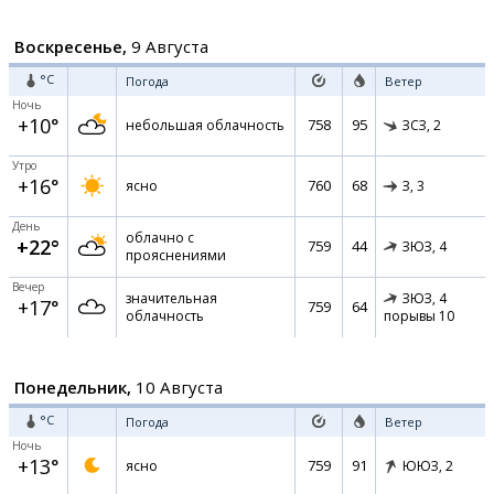
Воскресенье,
9 Августа
°C
Погода
Ветер
Ночь
+10°
758
95
небольшая облачность
ЗСЗ,
2
Утро
+16°
760
68
ясно
З,
3
День
облачно с
+22°
759
44
ЗЮЗ,
4
прояснениями
Вечер
значительная
ЗЮЗ,
4
+17°
759
64
облачность
порывы 10
Понедельник,
10 Августа
°C
Погода
Ветер
Ночь
+13°
759
91
ясно
ЮЮЗ,
2