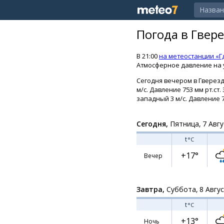
Погода в Гвер
В 21:00
на метеостанции «Г
Атмосферное давление на у
Сегодня вечером в Гверезд
м/с. Давление 753 мм рт.с
западный 3 м/с. Давление 7
Сегодня,
Пятница, 7 Авгу
t
°C
+17°
Вечер
Завтра,
Суббота, 8 Авгу
t
°C
+13°
Ночь