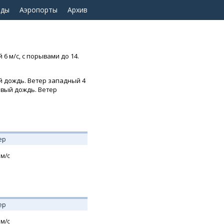
оды
Аэропорты
Архив
6 м/с, с порывами до 14.
й дождь. Ветер западный 4
евый дождь. Ветер
ер
м/с
ер
м/с