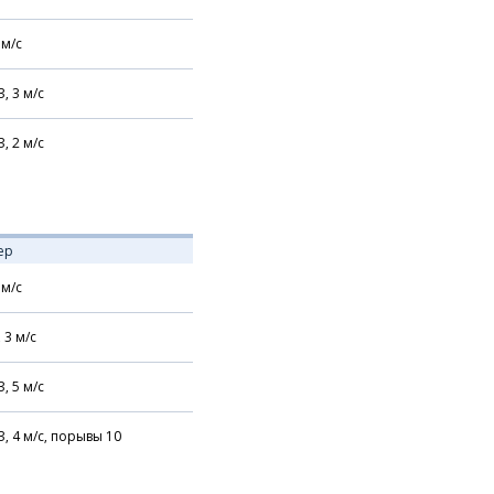
м/с
З,
3
м/с
З,
2
м/с
ер
м/с
,
3
м/с
З,
5
м/с
З,
4
м/с,
порывы 10