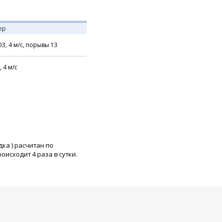
ер
З,
4
м/с,
порывы 13
,
4
м/с
дка
) расчитан по
исходит 4 раза в сутки.