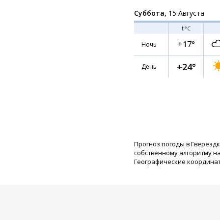
Суббота,
15 Августа
t
°C
+17°
Ночь
+24°
День
Прогноз погоды в Гверездк
собственному алгоритму н
Географические координаты: