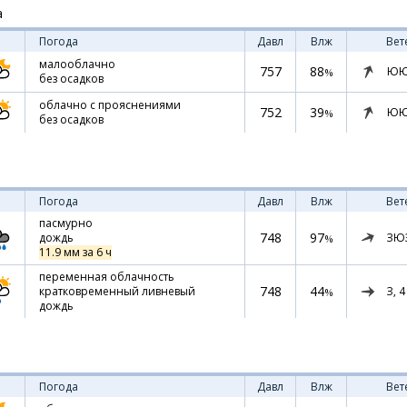
а
Погода
Давл
Влж
Вет
малооблачно
757
88
ЮЮ
%
без осадков
облачно с прояснениями
752
39
ЮЮ
%
без осадков
Погода
Давл
Влж
Вет
пасмурно
748
97
ЗЮ
дождь
%
11.9 мм за 6 ч
переменная облачность
748
44
З,
4
кратковременный ливневый
%
дождь
Погода
Давл
Влж
Вет