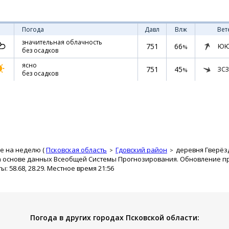
Погода
Давл
Влж
Вет
значительная облачность
751
66
ЮЮ
%
без осадков
ясно
751
45
ЗСЗ
%
без осадков
е на неделю (
Псковская область
Гдовский район
деревня Гверёз
а основе данных Всеобщей Системы Прогнозирования. Обновление про
 58.68, 28.29. Местное время 21:56
Погода в других городах Псковской области: