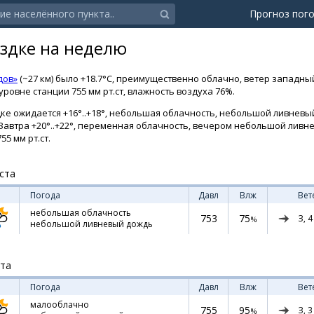
Прогноз пог
ездке на неделю
дов»
(~27 км) было +18.7°C, преимущественно облачно, ветер западный 
ровне станции 755 мм рт.ст, влажность воздуха 76%.
ке ожидается +16°..+18°, небольшая облачность, небольшой ливневы
т. Завтра +20°..+22°, переменная облачность, вечером небольшой ливн
55 мм рт.ст.
ста
Погода
Давл
Влж
Вет
небольшая облачность
753
75
З,
4
%
небольшой ливневый дождь
ста
Погода
Давл
Влж
Вет
малооблачно
755
95
З,
3
%