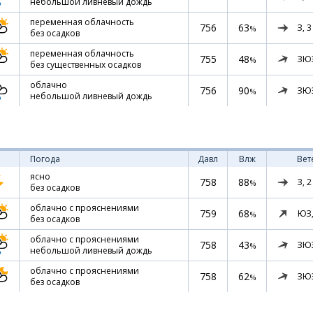
небольшой ливневый дождь
переменная облачность
756
63
З,
3
%
без осадков
переменная облачность
755
48
ЗЮ
%
без существенных осадков
облачно
756
90
ЗЮ
%
небольшой ливневый дождь
Погода
Давл
Влж
Вет
ясно
758
88
З,
2
%
без осадков
облачно с прояснениями
759
68
ЮЗ
%
без осадков
облачно с прояснениями
758
43
ЗЮ
%
небольшой ливневый дождь
облачно с прояснениями
758
62
ЗЮ
%
без осадков