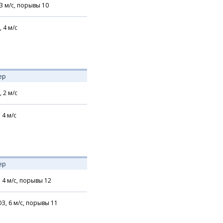
3
м/с,
порывы 10
,
4
м/с
ер
,
2
м/с
,
4
м/с
ер
,
4
м/с,
порывы 12
З,
6
м/с,
порывы 11