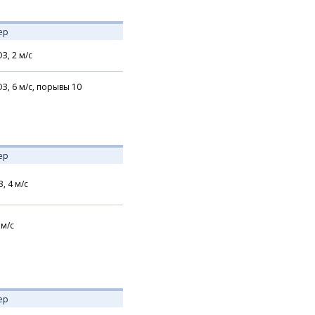
ер
З,
2
м/с
З,
6
м/с,
порывы 10
ер
З,
4
м/с
м/с
ер