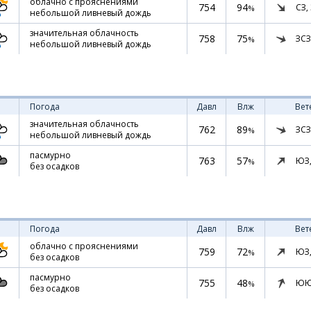
облачно с прояснениями
754
94
СЗ,
%
небольшой ливневый дождь
значительная облачность
758
75
ЗСЗ
%
небольшой ливневый дождь
Погода
Давл
Влж
Вет
значительная облачность
762
89
ЗСЗ
%
небольшой ливневый дождь
пасмурно
763
57
ЮЗ
%
без осадков
Погода
Давл
Влж
Вет
облачно с прояснениями
759
72
ЮЗ
%
без осадков
пасмурно
755
48
ЮЮ
%
без осадков