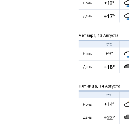
+10°
Ночь
+17°
День
Четверг,
13 Августа
t
°C
+9°
Ночь
+18°
День
Пятница,
14 Августа
t
°C
+14°
Ночь
+22°
День