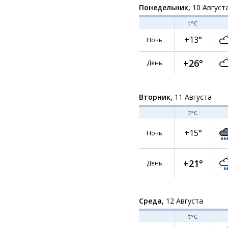
Понедельник,
10 Август
t
°C
+13°
Ночь
+26°
День
Вторник,
11 Августа
t
°C
+15°
Ночь
+21°
День
Среда,
12 Августа
t
°C