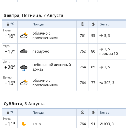
Завтра,
Пятница, 7 Августа
°C
Погода
Ветер
Ночь
облачно с
+16°
761
93
З,
3
прояснениями
Утро
З,
5
+17°
762
80
пасмурно
порывы 10
День
небольшой ливневый
+20°
764
65
З,
5
дождь
Вечер
облачно с
+15°
764
77
ЗСЗ,
3
прояснениями
Суббота,
8 Августа
°C
Погода
Ветер
Ночь
+11°
764
91
ясно
ЮЗ,
3