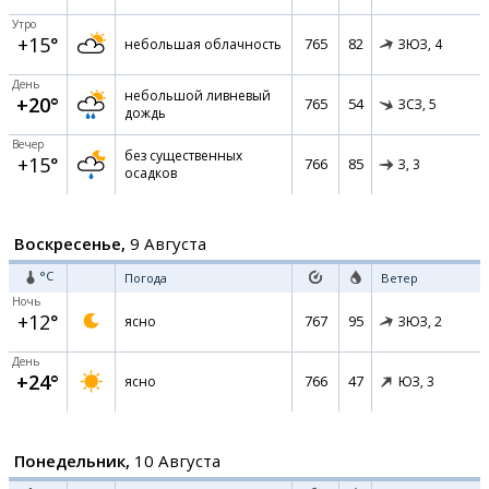
Утро
+15°
765
82
небольшая облачность
ЗЮЗ,
4
День
небольшой ливневый
+20°
765
54
ЗСЗ,
5
дождь
Вечер
без существенных
+15°
766
85
З,
3
осадков
Воскресенье,
9 Августа
°C
Погода
Ветер
Ночь
+12°
767
95
ясно
ЗЮЗ,
2
День
+24°
766
47
ясно
ЮЗ,
3
Понедельник,
10 Августа