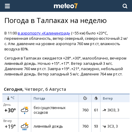
Погода в Талпаках на неделю
В 11:00
в аэропорту «Калининград»
(~55 км) было +23°C,
переменная облачность, ветер северный, северо-восточный 2 м/
с. Атм. давление на уровне аэропорта 760 мм рт.ст, влажность
воздуха 83%.
Сегодня в Талпаках ожидается +28°..+30°, малооблачно, вечером
ливневый дождь. Ночью +15°..+17°. Ветер западный 3 м/с.
Давление 760 мм рт.ст. Завтра +19°..+21°, пасмурно, небольшой
ливневый дождь. Ветер западный 5 м/с. Давление 764 мм рт.ст.
Сегодня,
Четверг, 6 Августа
°C
Погода
Ветер
День
без существенных
+30°
760
61
ЗЮЗ,
3
осадков
Вечер
+19°
760
93
ливневый дождь
ЗСЗ,
3