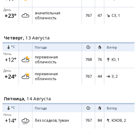
День
значительная
+23°
767
47
СЗ,
1
облачность
Четверг,
13 Августа
°C
Погода
Ветер
Ночь
переменная
+12°
768
76
Ю,
1
облачность
День
переменная
+24°
767
44
З,
2
облачность
Пятница,
14 Августа
°C
Погода
Ветер
Ночь
+14°
767
84
без осадков, туман
ЮЮВ,
2