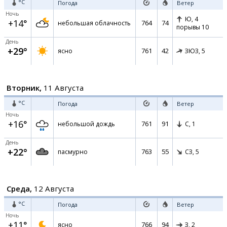
°C
Погода
Ветер
Ночь
Ю,
4
+14°
764
74
небольшая облачность
порывы 10
День
+29°
761
42
ясно
ЗЮЗ,
5
Вторник,
11 Августа
°C
Погода
Ветер
Ночь
+16°
761
91
небольшой дождь
С,
1
День
+22°
763
55
пасмурно
СЗ,
5
Среда,
12 Августа
°C
Погода
Ветер
Ночь
+11°
766
94
ясно
З,
2