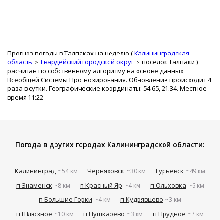
Прогноз погоды в Талпаках на неделю (
Калининградская
область
Гвардейский городской округ
поселок Талпаки
)
расчитан по собственному алгоритму на основе данных
Всеобщей Системы Прогнозирования. Обновление происходит 4
раза в сутки. Географические координаты: 54.65, 21.34. Местное
время 11:22
Погода в других городах Калининградской области:
Калининград
Черняховск
Гурьевск
~54 км
~30 км
~49 км
п Знаменск
п Красный Яр
п Ольховка
~8 км
~4 км
~6 км
п Большие Горки
п Кудрявцево
~4 км
~3 км
п Шлюзное
п Пушкарево
п Прудное
~10 км
~3 км
~7 км