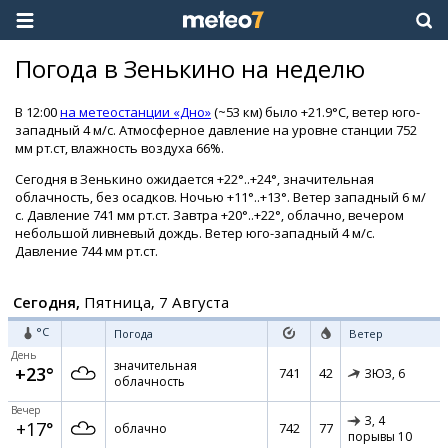
Погода в Зенькино на неделю
В 12:00
на метеостанции «Дно»
(~53 км) было +21.9°C, ветер юго-
западный 4 м/с. Атмосферное давление на уровне станции 752
мм рт.ст, влажность воздуха 66%.
Сегодня в Зенькино ожидается +22°..+24°, значительная
облачность, без осадков. Ночью +11°..+13°. Ветер западный 6 м/
с. Давление 741 мм рт.ст. Завтра +20°..+22°, облачно, вечером
небольшой ливневый дождь. Ветер юго-западный 4 м/с.
Давление 744 мм рт.ст.
Сегодня,
Пятница, 7 Августа
°C
Погода
Ветер
День
значительная
+23°
741
42
ЗЮЗ,
6
облачность
Вечер
З,
4
+17°
742
77
облачно
порывы 10