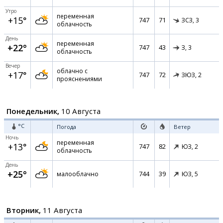
Утро
переменная
+15°
747
71
ЗСЗ,
3
облачность
День
переменная
+22°
747
43
З,
3
облачность
Вечер
облачно с
+17°
747
72
ЗЮЗ,
2
прояснениями
Понедельник,
10 Августа
°C
Погода
Ветер
Ночь
переменная
+13°
747
82
ЮЗ,
2
облачность
День
+25°
744
39
малооблачно
ЮЗ,
5
Вторник,
11 Августа