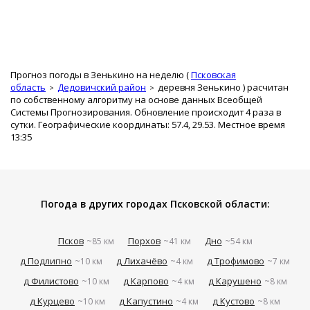
Прогноз погоды в Зенькино на неделю (
Псковская
область
Дедовичский район
деревня Зенькино
) расчитан
по собственному алгоритму на основе данных Всеобщей
Системы Прогнозирования. Обновление происходит 4 раза в
сутки. Географические координаты: 57.4, 29.53. Местное время
13:35
Погода в других городах Псковской области:
Псков
Порхов
Дно
~85 км
~41 км
~54 км
д Подлипно
д Лихачёво
д Трофимово
~10 км
~4 км
~7 км
д Филистово
д Карпово
д Карушено
~10 км
~4 км
~8 км
д Курцево
д Капустино
д Кустово
~10 км
~4 км
~8 км