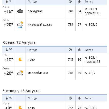
°C
Погода
Ветер
Ночь
ЮЗ,
3
+16°
740
94
пасмурно
порывы 10
День
+20°
739
57
ливневый дождь
ЗСЗ,
5
Среда,
12 Августа
°C
Погода
Ветер
Ночь
ЗСЗ,
4
+10°
745
86
ясно
порывы 13
День
+20°
748
39
малооблачно
СЗ,
7
Четверг,
13 Августа
°C
Погода
Ветер
Ночь
+8°
752
77
ясно
ЗСЗ,
2