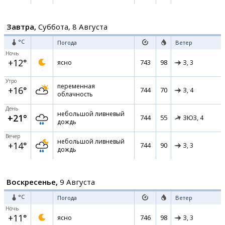
Завтра,
Суббота, 8 Августа
°C
Погода
Ветер
Ночь
+12°
743
98
ясно
З,
3
Утро
переменная
+16°
744
70
З,
4
облачность
День
небольшой ливневый
+21°
744
55
ЗЮЗ,
4
дождь
Вечер
небольшой ливневый
+14°
744
90
З,
3
дождь
Воскресенье,
9 Августа
°C
Погода
Ветер
Ночь
+11°
746
98
ясно
З,
3