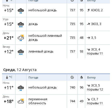
Погода
Ветер
Ночь
+15°
737
95
небольшой дождь
ЮЮЗ,
2
Утро
+15°
735
95
дождь
ЗЮЗ,
3
День
небольшой ливневый
+21°
735
48
З,
5
дождь
Вечер
ЗСЗ,
4
+12°
737
93
ливневый дождь
порывы 11
Среда,
12 Августа
°C
Погода
Ветер
Ночь
ЗСЗ,
5
+11°
740
96
небольшой дождь
порывы 12
День
переменная
СЗ,
7
+18°
744
49
облачность
порывы 11