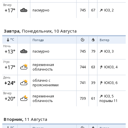
Вечер
+17°
745
67
пасмурно
ЮЗ,
2
Завтра,
Понедельник, 10 Августа
°C
Погода
Ветер
Ночь
+13°
745
79
пасмурно
ЮЗ,
3
Утро
переменная
+17°
744
63
ЮЮЗ,
4
облачность
День
облачно с
+24°
741
39
ЮЮЗ,
6
прояснениями
Вечер
переменная
ЮЗ,
5
+20°
739
61
облачность
порывы 11
Вторник,
11 Августа
°C