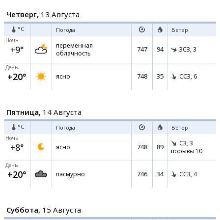
Четверг,
13 Августа
°C
Погода
Ветер
Ночь
переменная
+9°
747
94
ЗСЗ,
3
облачность
День
+20°
748
35
ясно
ССЗ,
6
Пятница,
14 Августа
°C
Погода
Ветер
Ночь
СЗ,
3
+8°
748
89
ясно
порывы 10
День
+20°
746
34
пасмурно
ССЗ,
4
Суббота,
15 Августа