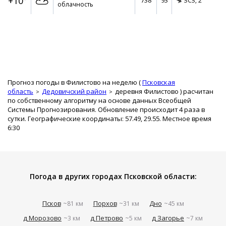
+10°
738
93
ЗСЗ,
2
облачность
Прогноз погоды в Филистово на неделю (
Псковская
область
Дедовичский район
деревня Филистово
) расчитан
по собственному алгоритму на основе данных Всеобщей
Системы Прогнозирования. Обновление происходит 4 раза в
сутки. Географические координаты: 57.49, 29.55. Местное время
6:30
Погода в других городах Псковской области:
Псков
Порхов
Дно
~81 км
~31 км
~45 км
д Морозово
д Петрово
д Загорье
~3 км
~5 км
~7 км