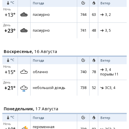
°C
Погода
Ветер
Ночь
+13°
744
63
пасмурно
З,
2
День
+23°
741
48
пасмурно
З,
5
Воскресенье,
16 Августа
°C
Погода
Ветер
Ночь
З,
4
+15°
740
78
облачно
порывы 11
День
+21°
738
52
небольшой дождь
ЗСЗ,
4
Понедельник,
17 Августа
°C
Погода
Ветер
Ночь
переменная