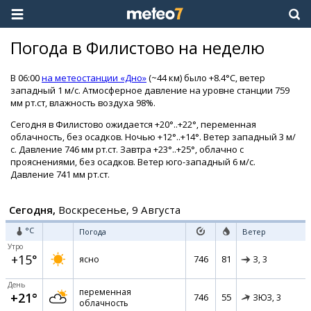
Погода в Филистово на неделю
В 06:00
на метеостанции «Дно»
(~44 км) было +8.4°C, ветер
западный 1 м/с. Атмосферное давление на уровне станции 759
мм рт.ст, влажность воздуха 98%.
Сегодня в Филистово ожидается +20°..+22°, переменная
облачность, без осадков. Ночью +12°..+14°. Ветер западный 3 м/
с. Давление 746 мм рт.ст. Завтра +23°..+25°, облачно с
прояснениями, без осадков. Ветер юго-западный 6 м/с.
Давление 741 мм рт.ст.
Сегодня,
Воскресенье, 9 Августа
°C
Погода
Ветер
Утро
+15°
746
81
ясно
З,
3
День
переменная
+21°
746
55
ЗЮЗ,
3
облачность