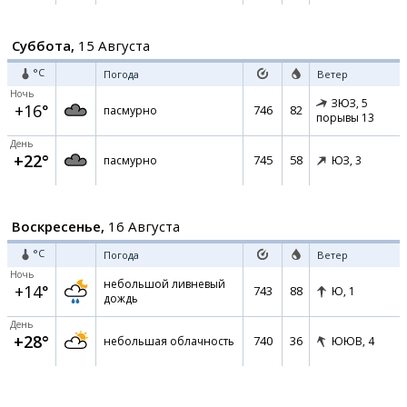
Суббота,
15 Августа
°C
Погода
Ветер
Ночь
ЗЮЗ,
5
+16°
746
82
пасмурно
порывы 13
День
+22°
745
58
пасмурно
ЮЗ,
3
Воскресенье,
16 Августа
°C
Погода
Ветер
Ночь
небольшой ливневый
+14°
743
88
Ю,
1
дождь
День
+28°
740
36
небольшая облачность
ЮЮВ,
4