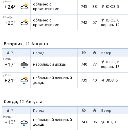
День
облачно с
+24°
745
38
ЮЮЗ,
5
прояснениями
Вечер
облачно с
ЮЮЗ,
6
+20°
742
57
прояснениями
порывы 12
Вторник,
11 Августа
°C
Погода
Ветер
Ночь
ЮЮЗ,
6
+17°
740
77
небольшой дождь
порывы 13
День
небольшой ливневый
+21°
739
40
ЗЮЗ,
6
дождь
Среда,
12 Августа
°C
Погода
Ветер
Ночь
небольшой ливневый
+10°
743
96
ЗСЗ,
3
дождь