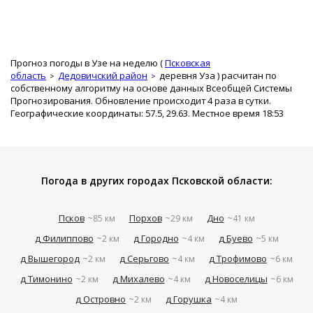
Прогноз погоды в Узе на неделю (
Псковская
область
Дедовичский район
деревня Уза
) расчитан по
собственному алгоритму на основе данных Всеобщей Системы
Прогнозирования. Обновление происходит 4 раза в сутки.
Географические координаты: 57.5, 29.63. Местное время 18:53
Погода в других городах Псковской области:
Псков
Порхов
Дно
~85 км
~29 км
~41 км
д Филиппово
д Городно
д Буево
~2 км
~4 км
~5 км
д Вышегород
д Серьгово
д Трофимово
~2 км
~4 км
~6 км
д Тимонино
д Михалево
д Новоселицы
~2 км
~4 км
~6 км
д Островно
д Горушка
~2 км
~4 км