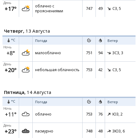
День
облачно с
+17°
747
49
СЗ,
5
прояснениями
Четверг,
13 Августа
°C
Погода
Ветер
Ночь
+8°
751
94
малооблачно
ЗСЗ,
3
День
+20°
753
42
небольшая облачность
СЗ,
5
Пятница,
14 Августа
°C
Погода
Ветер
Ночь
+11°
753
76
облачно
ЮЗ,
2
День
+23°
748
48
пасмурно
ЗЮЗ,
6