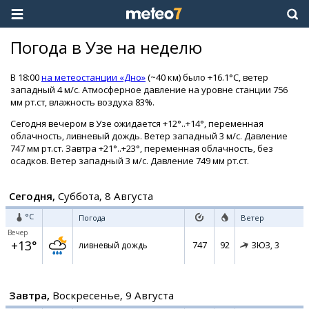
Погода в Узе на неделю
В 18:00
на метеостанции «Дно»
(~40 км) было +16.1°C, ветер
западный 4 м/с. Атмосферное давление на уровне станции 756
мм рт.ст, влажность воздуха 83%.
Сегодня вечером в Узе ожидается +12°..+14°, переменная
облачность, ливневый дождь. Ветер западный 3 м/с. Давление
747 мм рт.ст. Завтра +21°..+23°, переменная облачность, без
осадков. Ветер западный 3 м/с. Давление 749 мм рт.ст.
Сегодня,
Суббота, 8 Августа
°C
Погода
Ветер
Вечер
+13°
747
92
ливневый дождь
ЗЮЗ,
3
Завтра,
Воскресенье, 9 Августа