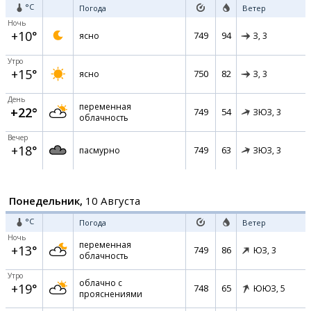
°C
Погода
Ветер
Ночь
+10°
749
94
ясно
З,
3
Утро
+15°
750
82
ясно
З,
3
День
переменная
+22°
749
54
ЗЮЗ,
3
облачность
Вечер
+18°
749
63
пасмурно
ЗЮЗ,
3
Понедельник,
10 Августа
°C
Погода
Ветер
Ночь
переменная
+13°
749
86
ЮЗ,
3
облачность
Утро
облачно с
+19°
748
65
ЮЮЗ,
5
прояснениями