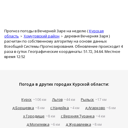
Прогноз погоды в Вечерней Заре на неделю (
Курская
область
Хомутовский район
деревня Вечерняя Заря
)
расчитан по собственному алгоритму на основе данных
Всеобщей Системы Прогнозирования. Обновление происходит 4
раза в сутки. Географические координаты: 51.72, 34.64. Местное
время 12:52
Погода в других городах Курской области:
Курск
Льгов
Рыльск
~106 км
~44 км
~17 км
д Борщевка
с Надейка
д Агарково
~8 км
~4 км
~6 км
х Городище
с Верхняя Туранка
~8 км
~4 км
д Могилевка
д Журавлевка
~6 км
~8 км