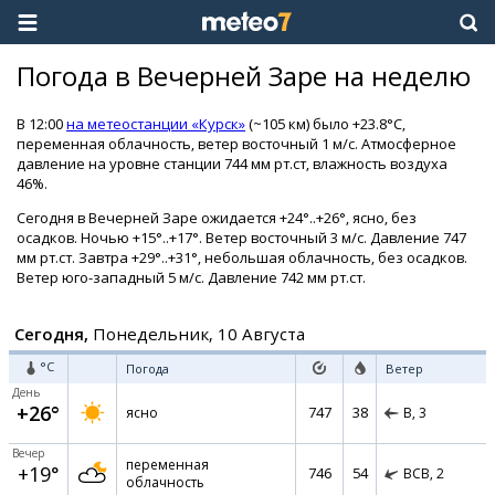
Погода в Вечерней Заре на неделю
В 12:00
на метеостанции «Курск»
(~105 км) было +23.8°C,
переменная облачность, ветер восточный 1 м/с. Атмосферное
давление на уровне станции 744 мм рт.ст, влажность воздуха
46%.
Сегодня в Вечерней Заре ожидается +24°..+26°, ясно, без
осадков. Ночью +15°..+17°. Ветер восточный 3 м/с. Давление 747
мм рт.ст. Завтра +29°..+31°, небольшая облачность, без осадков.
Ветер юго-западный 5 м/с. Давление 742 мм рт.ст.
Сегодня,
Понедельник, 10 Августа
°C
Погода
Ветер
День
+26°
747
38
ясно
В,
3
Вечер
переменная
+19°
746
54
ВСВ,
2
облачность