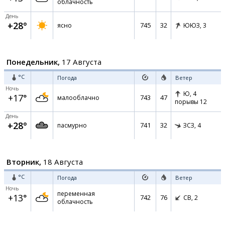
облачность
День
+28°
745
32
ясно
ЮЮЗ,
3
Понедельник,
17 Августа
°C
Погода
Ветер
Ночь
Ю,
4
+17°
743
47
малооблачно
порывы 12
День
+28°
741
32
пасмурно
ЗСЗ,
4
Вторник,
18 Августа
°C
Погода
Ветер
Ночь
переменная
+13°
742
76
СВ,
2
облачность