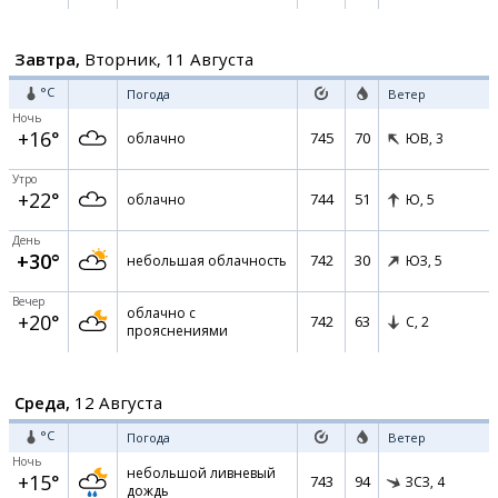
Завтра,
Вторник, 11 Августа
°C
Погода
Ветер
Ночь
+16°
745
70
облачно
ЮВ,
3
Утро
+22°
744
51
облачно
Ю,
5
День
+30°
742
30
небольшая облачность
ЮЗ,
5
Вечер
облачно с
+20°
742
63
С,
2
прояснениями
Среда,
12 Августа
°C
Погода
Ветер
Ночь
небольшой ливневый
+15°
743
94
ЗСЗ,
4
дождь