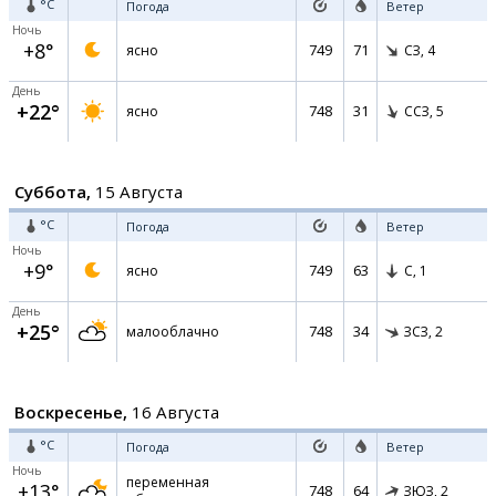
°C
Погода
Ветер
Ночь
+8°
749
71
ясно
СЗ,
4
День
+22°
748
31
ясно
ССЗ,
5
Суббота,
15 Августа
°C
Погода
Ветер
Ночь
+9°
749
63
ясно
С,
1
День
+25°
748
34
малооблачно
ЗСЗ,
2
Воскресенье,
16 Августа
°C
Погода
Ветер
Ночь
переменная
+13°
748
64
ЗЮЗ,
2