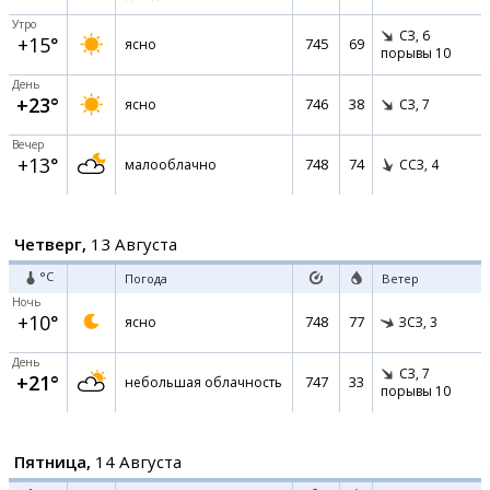
Утро
СЗ,
6
+15°
745
69
ясно
порывы 10
День
+23°
746
38
ясно
СЗ,
7
Вечер
+13°
748
74
малооблачно
ССЗ,
4
Четверг,
13 Августа
°C
Погода
Ветер
Ночь
+10°
748
77
ясно
ЗСЗ,
3
День
СЗ,
7
+21°
747
33
небольшая облачность
порывы 10
Пятница,
14 Августа