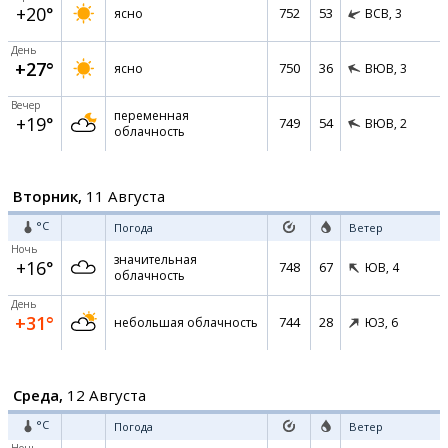
+20°
752
53
ясно
ВСВ,
3
День
+27°
750
36
ясно
ВЮВ,
3
Вечер
переменная
+19°
749
54
ВЮВ,
2
облачность
Вторник,
11 Августа
°C
Погода
Ветер
Ночь
значительная
+16°
748
67
ЮВ,
4
облачность
День
+31°
744
28
небольшая облачность
ЮЗ,
6
Среда,
12 Августа
°C
Погода
Ветер