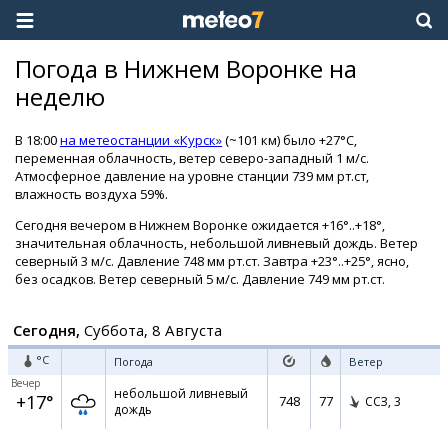
Погода в Нижнем Воронке на
неделю
В 18:00
на метеостанции «Курск»
(~101 км) было +27°C,
переменная облачность, ветер северо-западный 1 м/с.
Атмосферное давление на уровне станции 739 мм рт.ст,
влажность воздуха 59%.
Сегодня вечером в Нижнем Воронке ожидается +16°..+18°,
значительная облачность, небольшой ливневый дождь. Ветер
северный 3 м/с. Давление 748 мм рт.ст. Завтра +23°..+25°, ясно,
без осадков. Ветер северный 5 м/с. Давление 749 мм рт.ст.
Сегодня,
Суббота, 8 Августа
°C
Погода
Ветер
Вечер
небольшой ливневый
+17°
748
77
ССЗ,
3
дождь