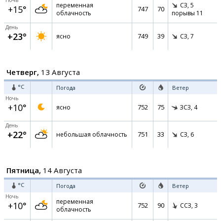
Ночь
переменная
СЗ,
5
+15°
747
70
облачность
порывы 11
День
+23°
749
39
ясно
СЗ,
7
Четверг,
13 Августа
°C
Погода
Ветер
Ночь
+10°
752
75
ясно
ЗСЗ,
4
День
+22°
751
33
небольшая облачность
СЗ,
6
Пятница,
14 Августа
°C
Погода
Ветер
Ночь
переменная
+10°
752
90
ССЗ,
3
облачность