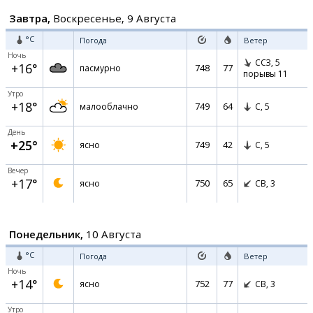
Завтра,
Воскресенье, 9 Августа
°C
Погода
Ветер
Ночь
ССЗ,
5
+16°
748
77
пасмурно
порывы 11
Утро
+18°
749
64
малооблачно
С,
5
День
+25°
749
42
ясно
С,
5
Вечер
+17°
750
65
ясно
СВ,
3
Понедельник,
10 Августа
°C
Погода
Ветер
Ночь
+14°
752
77
ясно
СВ,
3
Утро