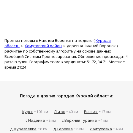
Прогноз погоды в Нижнем Воронке на неделю (
Курская
область
Хомутовский район
деревня Нижний Воронок
)
расчитан по собственному алгоритму на основе данных
Всеобщей Системы Прогнозирования. Обновление происходит 4
раза в сутки. Географические координаты: 51.72, 34.71. Местное
время 21:24
Погода в других городах Курской области:
Курск
Льгов
Рыльск
~101 км
~40 км
~17 км
с Надейка
с Верхняя Туранка
~8 км
~4 км
д Журавлевка
д Серовка
х Алтуховка
~6 км
~8 км
~4 км