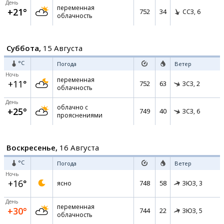
День
переменная
+21°
752
34
ССЗ,
6
облачность
Суббота,
15 Августа
°C
Погода
Ветер
Ночь
переменная
+11°
752
63
ЗСЗ,
2
облачность
День
облачно с
+25°
749
40
ЗСЗ,
6
прояснениями
Воскресенье,
16 Августа
°C
Погода
Ветер
Ночь
+16°
748
58
ясно
ЗЮЗ,
3
День
переменная
+30°
744
22
ЗЮЗ,
5
облачность