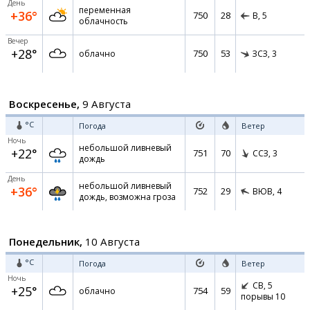
День
переменная
+36°
750
28
В,
5
облачность
Вечер
+28°
750
53
облачно
ЗСЗ,
3
Воскресенье,
9 Августа
°C
Погода
Ветер
Ночь
небольшой ливневый
+22°
751
70
ССЗ,
3
дождь
День
небольшой ливневый
+36°
752
29
ВЮВ,
4
дождь, возможна гроза
Понедельник,
10 Августа
°C
Погода
Ветер
Ночь
СВ,
5
+25°
754
59
облачно
порывы 10