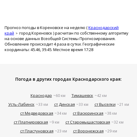
Прогноз погоды в Кореновске на неделю (
Краснодарский
край
город Кореновск
) расчитан по собственному алгоритму
на основе данных Всеобщей Системы Прогнозирования.
Обновление происходит 4 раза в сутки. Географические
координаты: 45.46, 39.45. Местное время 17:28
Погода в других городах Краснодарского края:
Краснодар
Тимашевск
~60 км
~42 км
Усть-Лабинск
ст Динская
ст Выселки
~33 км
~33 км
~21 км
ст Медведовская
ст Васюринская
~34 км
~38 км
ст Платнировская
ст Старомышастовская
~9 км
~32 км
ст Пластуновская
ст Воронежская
~23 км
~29 км