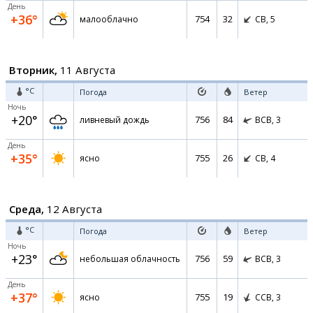
День
+36°
754
32
малооблачно
СВ,
5
Вторник,
11 Августа
°C
Погода
Ветер
Ночь
+20°
756
84
ливневый дождь
ВСВ,
3
День
+35°
755
26
ясно
СВ,
4
Среда,
12 Августа
°C
Погода
Ветер
Ночь
+23°
756
59
небольшая облачность
ВСВ,
3
День
+37°
755
19
ясно
ССВ,
3