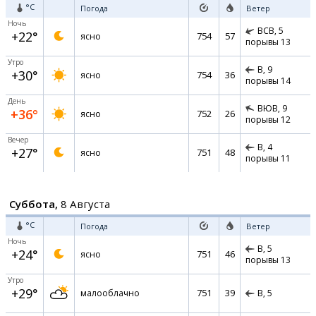
°C
Погода
Ветер
Ночь
ВСВ,
5
+22°
754
57
ясно
порывы 13
Утро
В,
9
+30°
754
36
ясно
порывы 14
День
ВЮВ,
9
+36°
752
26
ясно
порывы 12
Вечер
В,
4
+27°
751
48
ясно
порывы 11
Суббота,
8 Августа
°C
Погода
Ветер
Ночь
В,
5
+24°
751
46
ясно
порывы 13
Утро
+29°
751
39
малооблачно
В,
5