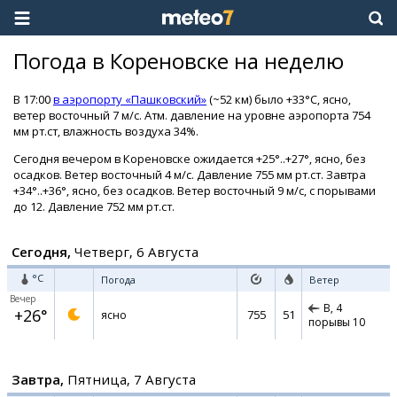
Погода в Кореновске на неделю
В 17:00
в аэропорту «Пашковский»
(~52 км) было +33°C, ясно,
ветер восточный 7 м/с. Атм. давление на уровне аэропорта 754
мм рт.ст, влажность воздуха 34%.
Сегодня вечером в Кореновске ожидается +25°..+27°, ясно, без
осадков. Ветер восточный 4 м/с. Давление 755 мм рт.ст. Завтра
+34°..+36°, ясно, без осадков. Ветер восточный 9 м/с, с порывами
до 12. Давление 752 мм рт.ст.
Сегодня,
Четверг, 6 Августа
°C
Погода
Ветер
Вечер
В,
4
+26°
755
51
ясно
порывы 10
Завтра,
Пятница, 7 Августа