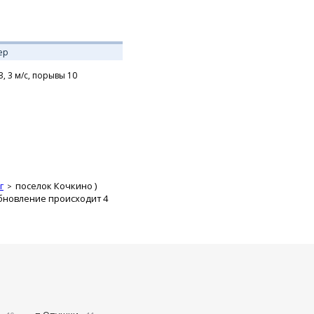
ер
З,
3
м/с,
порывы 10
г
поселок Кочкино
)
бновление происходит 4