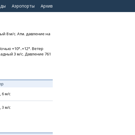
оды
Аэропорты
Архив
й 8 м/с. Атм. давление на
очью +10°..+12°. Ветер
ападный 3 м/с. Давление 761
ер
,
6
м/с
,
3
м/с