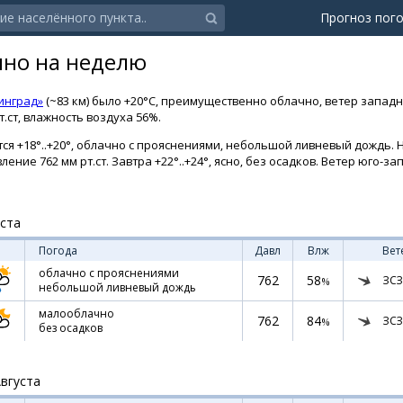
Прогноз пог
ино на неделю
инград»
(~83 км) было +20°C, преимущественно облачно, ветер западны
.ст, влажность воздуха 56%.
ся +18°..+20°, облачно с прояснениями, небольшой ливневый дождь. Н
ление 762 мм рт.ст. Завтра +22°..+24°, ясно, без осадков. Ветер юго-з
уста
Погода
Давл
Влж
Вет
облачно с прояснениями
762
58
ЗСЗ
%
небольшой ливневый дождь
малооблачно
762
84
ЗСЗ
%
без осадков
Августа