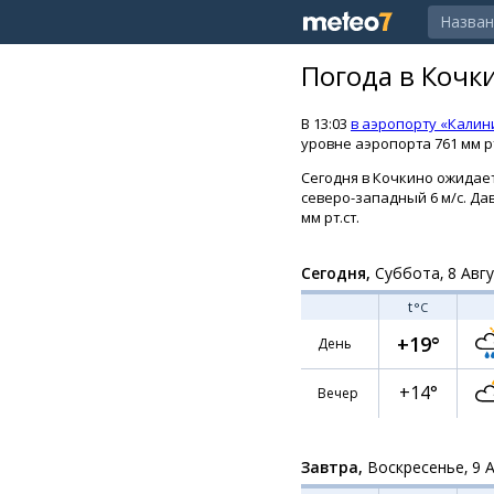
Погода в Кочк
В 13:03
в аэропорту «Калин
уровне аэропорта 761 мм рт
Сегодня в Кочкино ожидает
северо-западный 6 м/с. Дав
мм рт.ст.
Сегодня,
Суббота, 8 Авг
t
°C
+19°
День
+14°
Вечер
Завтра,
Воскресенье, 9 