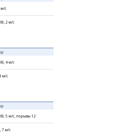
м/с
В,
2
м/с
ер
В,
4
м/с
3
м/с
ер
В,
5
м/с,
порывы 12
,
7
м/с