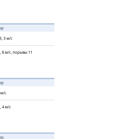
ер
З,
3
м/с
,
8
м/с,
порывы 11
ер
м/с
,
4
м/с
ер