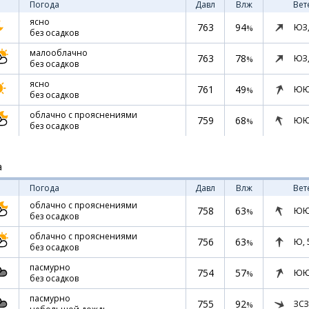
Погода
Давл
Влж
Вет
ясно
763
94
ЮЗ
%
без осадков
малооблачно
763
78
ЮЗ
%
без осадков
ясно
761
49
ЮЮ
%
без осадков
облачно с прояснениями
759
68
ЮЮ
%
без осадков
а
Погода
Давл
Влж
Вет
облачно с прояснениями
758
63
ЮЮ
%
без осадков
облачно с прояснениями
756
63
Ю,
%
без осадков
пасмурно
754
57
ЮЮ
%
без осадков
пасмурно
755
92
ЗСЗ
%