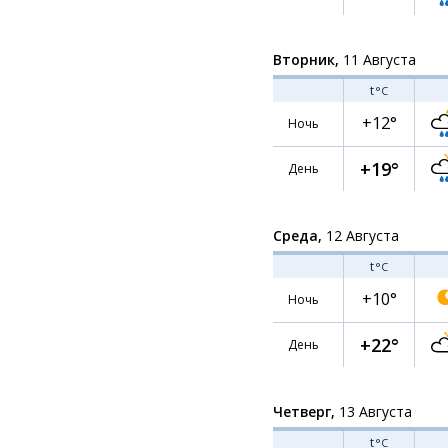
Вторник,
11 Августа
t
°C
+12°
Ночь
+19°
День
Среда,
12 Августа
t
°C
+10°
Ночь
+22°
День
Четверг,
13 Августа
t
°C