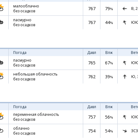
малооблачно
767
79
В,
2
%
без осадков
пасмурно
767
44
ЮЮ
%
без осадков
Погода
Давл
Влж
Вет
пасмурно
765
67
ЮЮ
%
без осадков
небольшая облачность
762
39
Ю,
%
без осадков
Погода
Давл
Влж
Вет
переменная облачность
757
56
ЮЮ
%
без осадков
облачно
754
54
ЗСЗ
%
без осадков