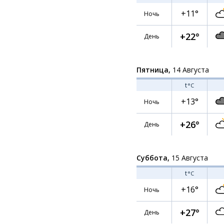
+11°
Ночь
+22°
День
Пятница,
14 Августа
t
°C
+13°
Ночь
+26°
День
Суббота,
15 Августа
t
°C
+16°
Ночь
+27°
День