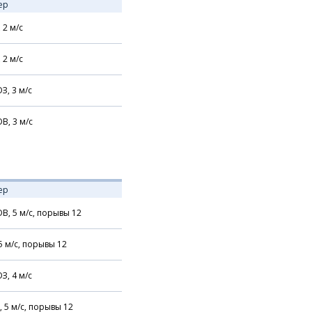
ер
,
2
м/с
,
2
м/с
З,
3
м/с
В,
3
м/с
ер
В,
5
м/с,
порывы 12
5
м/с,
порывы 12
З,
4
м/с
,
5
м/с,
порывы 12