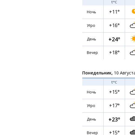
t
°C
+11°
Ночь
+16°
Утро
+24°
День
+18°
Вечер
Понедельник,
10 Август
t
°C
+15°
Ночь
+17°
Утро
+23°
День
+15°
Вечер