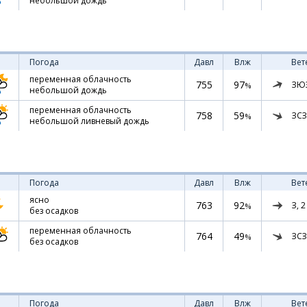
небольшой дождь
Погода
Давл
Влж
Вет
переменная облачность
755
97
ЗЮ
%
небольшой дождь
переменная облачность
758
59
ЗСЗ
%
небольшой ливневый дождь
Погода
Давл
Влж
Вет
ясно
763
92
З,
2
%
без осадков
переменная облачность
764
49
ЗСЗ
%
без осадков
Погода
Давл
Влж
Вет