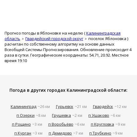
Прогноз погоды в Яблоновке на неделю (
Калининградская
область
Гвардейский городской округ
поселок Яблоновка
)
расчитан по собственному алгоритму на основе данных
Всеобщей Системы Прогнозирования. Обновление происходит 4
раза в сутки. Географические координаты: 54.71, 20.92. Местное
время 19:10
Погода в других городах Калининградской области:
Калининград
Гурьевск
Гвардейск
~26 км
~21 км
~12 км
п Озерки
Грушевка
п Ушаково
~8 км
~2 км
~6 км
п Рощино
п Воробьёво
п Кругловка
~3 км
~6 км
~9 км
п Курган
п Демидово
п Трубкино
~3 км
~7 км
~9 км