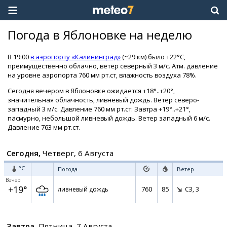
Погода в Яблоновке на неделю
В 19:00
в аэропорту «Калининград»
(~29 км) было +22°C,
преимущественно облачно, ветер северный 3 м/с. Атм. давление
на уровне аэропорта 760 мм рт.ст, влажность воздуха 78%.
Сегодня вечером в Яблоновке ожидается +18°..+20°,
значительная облачность, ливневый дождь. Ветер северо-
западный 3 м/с. Давление 760 мм рт.ст. Завтра +19°..+21°,
пасмурно, небольшой ливневый дождь. Ветер западный 6 м/с.
Давление 763 мм рт.ст.
Сегодня,
Четверг, 6 Августа
°C
Погода
Ветер
Вечер
+19°
760
85
ливневый дождь
СЗ,
3
Завтра,
Пятница, 7 Августа