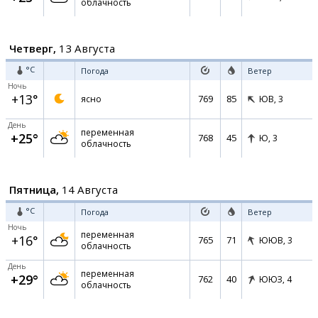
облачность
Четверг,
13 Августа
°C
Погода
Ветер
Ночь
+13°
769
85
ясно
ЮВ,
3
День
переменная
+25°
768
45
Ю,
3
облачность
Пятница,
14 Августа
°C
Погода
Ветер
Ночь
переменная
+16°
765
71
ЮЮВ,
3
облачность
День
переменная
+29°
762
40
ЮЮЗ,
4
облачность