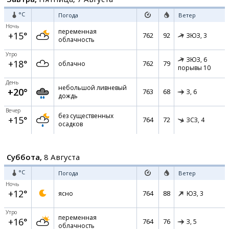
°C
Погода
Ветер
Ночь
переменная
+15°
762
92
ЗЮЗ,
3
облачность
Утро
ЗЮЗ,
6
+18°
762
79
облачно
порывы 10
День
небольшой ливневый
+20°
763
68
З,
6
дождь
Вечер
без существенных
+15°
764
72
ЗСЗ,
4
осадков
Суббота,
8 Августа
°C
Погода
Ветер
Ночь
+12°
764
88
ясно
ЮЗ,
3
Утро
переменная
+16°
764
76
З,
5
облачность