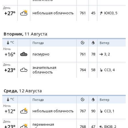
День
+27°
761
45
небольшая облачность
ЮЮЗ,
5
Вторник,
11 Августа
°C
Погода
Ветер
Ночь
+16°
761
78
пасмурно
З,
2
День
значительная
+23°
764
58
ССЗ,
4
облачность
Среда,
12 Августа
°C
Погода
Ветер
Ночь
+12°
767
90
небольшая облачность
ССЗ,
1
День
переменная
+23°
768
47
ВЮВ,
2