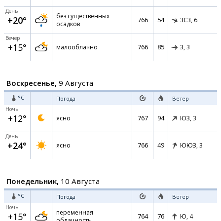
День
без существенных
+20°
766
54
ЗСЗ,
6
осадков
Вечер
+15°
766
85
малооблачно
З,
3
Воскресенье,
9 Августа
°C
Погода
Ветер
Ночь
+12°
767
94
ясно
ЮЗ,
3
День
+24°
766
49
ясно
ЮЮЗ,
3
Понедельник,
10 Августа
°C
Погода
Ветер
Ночь
переменная
+15°
764
76
Ю,
4
облачность