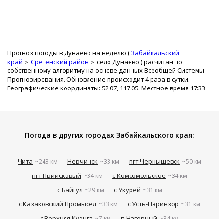
Прогноз погоды в Дунаево на неделю (
Забайкальский
край
Сретенский район
село Дунаево
) расчитан по
собственному алгоритму на основе данных Всеобщей Системы
Прогнозирования. Обновление происходит 4 раза в сутки.
Географические координаты: 52.07, 117.05. Местное время 17:33
Погода в других городах Забайкальского края:
Чита
Нерчинск
пгт Чернышевск
~243 км
~33 км
~50 км
пгт Приисковый
с Комсомольское
~34 км
~34 км
с Байгул
с Укурей
~29 км
~31 км
с Казаковский Промысел
с Усть-Наринзор
~33 км
~31 км
с Верхняя Куэнга
п Нагорный
~7 км
~34 км