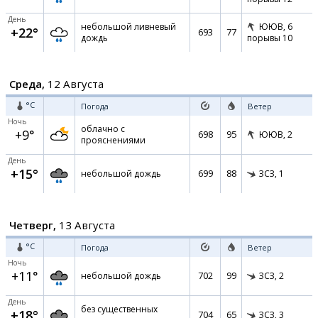
День
небольшой ливневый
ЮЮВ,
6
+22°
693
77
дождь
порывы 10
Среда,
12 Августа
°C
Погода
Ветер
Ночь
облачно с
+9°
698
95
ЮЮВ,
2
прояснениями
День
+15°
699
88
небольшой дождь
ЗСЗ,
1
Четверг,
13 Августа
°C
Погода
Ветер
Ночь
+11°
702
99
небольшой дождь
ЗСЗ,
2
День
без существенных
+18°
704
65
ЗСЗ,
3