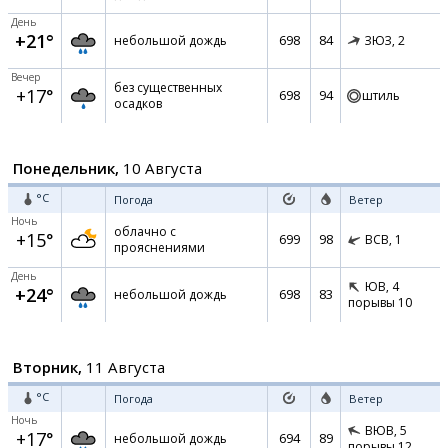
День
+21°
698
84
небольшой дождь
ЗЮЗ,
2
Вечер
без существенных
+17°
698
94
штиль
осадков
Понедельник,
10 Августа
°C
Погода
Ветер
Ночь
облачно с
+15°
699
98
ВСВ,
1
прояснениями
День
ЮВ,
4
+24°
698
83
небольшой дождь
порывы 10
Вторник,
11 Августа
°C
Погода
Ветер
Ночь
ВЮВ,
5
+17°
694
89
небольшой дождь
порывы 12