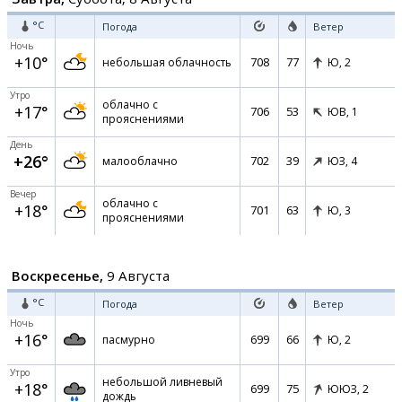
°C
Погода
Ветер
Ночь
+10°
708
77
небольшая облачность
Ю,
2
Утро
облачно с
+17°
706
53
ЮВ,
1
прояснениями
День
+26°
702
39
малооблачно
ЮЗ,
4
Вечер
облачно с
+18°
701
63
Ю,
3
прояснениями
Воскресенье,
9 Августа
°C
Погода
Ветер
Ночь
+16°
699
66
пасмурно
Ю,
2
Утро
небольшой ливневый
+18°
699
75
ЮЮЗ,
2
дождь