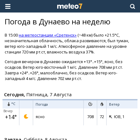
Погода в Дунаево на неделю
В 15:00
на метеостанции «Сретенск»
(~48 км) было +21.5°C,
незначительная облачность, облака развиваются, был туман,
ветер юго-западный 1 м/с. Атмосферное давление на уровне
станции 720 мм рт.ст, влажность воздуха 37%.
Сегодня вечером в Дунаево ожидается +13°..+15°, ясно, без
осадков. Ветер юго-восточный 1 м/с. Давление 708 мм рт.ст.
Завтра +24°..+26°, малооблачно, без осадков. Ветер юго-
западный 4 м/с. Давление 702 мм рт.ст.
Сегодня,
Пятница, 7 Августа
°C
Погода
Ветер
Вечер
+14°
708
72
ясно
ЮВ,
1
Завтра,
Суббота, 8 Августа