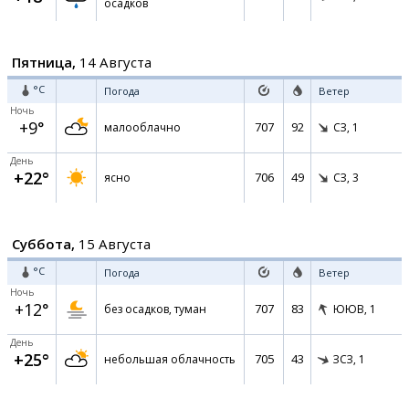
осадков
Пятница,
14 Августа
°C
Погода
Ветер
Ночь
+9°
707
92
малооблачно
СЗ,
1
День
+22°
706
49
ясно
СЗ,
3
Суббота,
15 Августа
°C
Погода
Ветер
Ночь
+12°
707
83
без осадков, туман
ЮЮВ,
1
День
+25°
705
43
небольшая облачность
ЗСЗ,
1