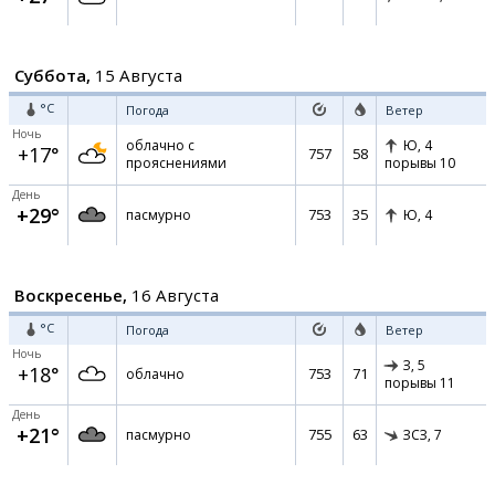
Суббота,
15 Августа
°C
Погода
Ветер
Ночь
облачно с
Ю,
4
+17°
757
58
прояснениями
порывы 10
День
+29°
753
35
пасмурно
Ю,
4
Воскресенье,
16 Августа
°C
Погода
Ветер
Ночь
З,
5
+18°
753
71
облачно
порывы 11
День
+21°
755
63
пасмурно
ЗСЗ,
7