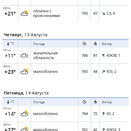
День
облачно с
+21°
765
47
СЗ,
6
прояснениями
Четверг,
13 Августа
°C
Погода
Ветер
Ночь
значительная
+11°
766
81
ЮЮВ,
1
облачность
День
+23°
765
44
малооблачно
ЮЗ,
2
Пятница,
14 Августа
°C
Погода
Ветер
Ночь
+14°
764
72
малооблачно
Ю,
2
День
+27°
761
42
малооблачно
ЮЮЗ,
3