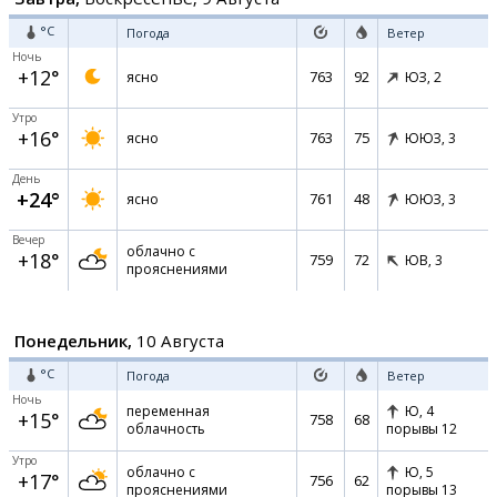
°C
Погода
Ветер
Ночь
+12°
763
92
ясно
ЮЗ,
2
Утро
+16°
763
75
ясно
ЮЮЗ,
3
День
+24°
761
48
ясно
ЮЮЗ,
3
Вечер
облачно с
+18°
759
72
ЮВ,
3
прояснениями
Понедельник,
10 Августа
°C
Погода
Ветер
Ночь
переменная
Ю,
4
+15°
758
68
облачность
порывы 12
Утро
облачно с
Ю,
5
+17°
756
62
прояснениями
порывы 13