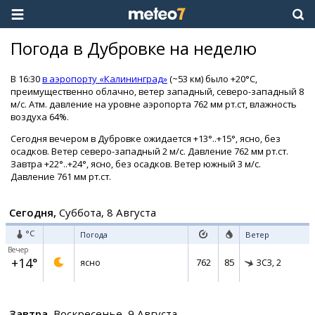
Погода в Дубровке на неделю
В 16:30
в аэропорту «Калининград»
(~53 км) было +20°C,
преимущественно облачно, ветер западный, северо-западный 8
м/с. Атм. давление на уровне аэропорта 762 мм рт.ст, влажность
воздуха 64%.
Сегодня вечером в Дубровке ожидается +13°..+15°, ясно, без
осадков. Ветер северо-западный 2 м/с. Давление 762 мм рт.ст.
Завтра +22°..+24°, ясно, без осадков. Ветер южный 3 м/с.
Давление 761 мм рт.ст.
Сегодня,
Суббота, 8 Августа
°C
Погода
Ветер
Вечер
+14°
762
85
ясно
ЗСЗ,
2
Завтра,
Воскресенье, 9 Августа