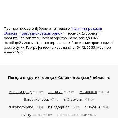
Прогноз погоды в Дубровке на неделю (
Калининградская
область
Багратионовский район
поселок Дубровка
)
расчитан по собственному алгоритму на основе данных
Всеобщей Системы Прогнозирования. Обновление происходит 4
раза в сутки. Географические координаты: 54.42, 20.55. Местное
время 16:58
Погода в других городах Калининградской области:
Калининград
Светлый
Мамоново
~33 км
~39 км
~40 км
Багратионовск
п Стрельня
~7 км
~11 км
п Долгоруково
п Подгорное
п Прудки
~2 км
~6 км
~9 км
п Августовка
п Большаковское
~3 км
~6 км