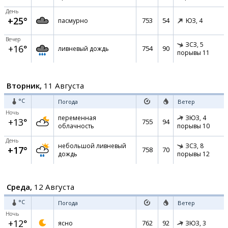
День
+25°
753
54
пасмурно
ЮЗ,
4
Вечер
ЗСЗ,
5
+16°
754
90
ливневый дождь
порывы 11
Вторник,
11 Августа
°C
Погода
Ветер
Ночь
переменная
ЗЮЗ,
4
+13°
755
94
облачность
порывы 10
День
небольшой ливневый
ЗСЗ,
8
+17°
758
70
дождь
порывы 12
Среда,
12 Августа
°C
Погода
Ветер
Ночь
+12°
762
92
ясно
ЗЮЗ,
3