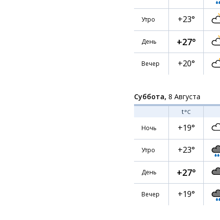
+23°
Утро
+27°
День
+20°
Вечер
Суббота,
8 Августа
t
°C
+19°
Ночь
+23°
Утро
+27°
День
+19°
Вечер