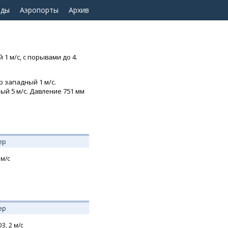
оды
Аэропорты
Архив
 1 м/с, с порывами до 4.
р западный 1 м/с.
ный 5 м/с. Давление 751 мм
ер
м/с
ер
З,
2
м/с