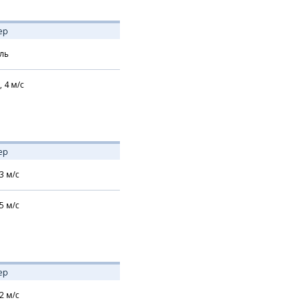
ер
ль
,
4
м/с
ер
3
м/с
5
м/с
ер
2
м/с