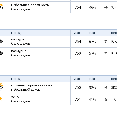
небольшая облачность
754
46
З,
3
%
без осадков
Погода
Давл
Влж
Вет
пасмурно
754
67
ЮЮ
%
без осадков
пасмурно
750
57
Ю,
%
без осадков
Погода
Давл
Влж
Вет
облачно с прояснениями
750
92
ЗЮ
%
небольшой дождь
ясно
751
41
СЗ,
%
без осадков