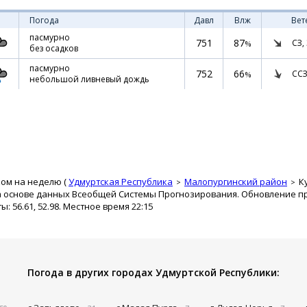
Погода
Давл
Влж
Вет
пасмурно
751
87
СЗ,
%
без осадков
пасмурно
752
66
ССЗ
%
небольшой ливневый дождь
ком на неделю (
Удмуртская Республика
Малопургинский район
К
а основе данных Всеобщей Системы Прогнозирования. Обновление про
 56.61, 52.98. Местное время 22:15
Погода в других городах Удмуртской Республики: