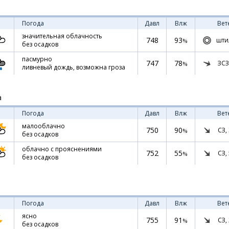
Погода
Давл
Влж
Вет
значительная облачность
748
93
шти
%
без осадков
пасмурно
747
78
ЗСЗ
%
ливневый дождь, возможна гроза
а
Погода
Давл
Влж
Вет
малооблачно
750
90
СЗ,
%
без осадков
облачно с прояснениями
752
55
СЗ,
%
без осадков
Погода
Давл
Влж
Вет
ясно
755
91
СЗ,
%
без осадков