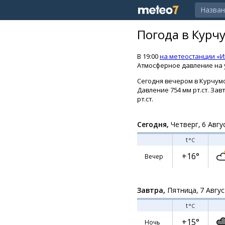
Погода в Курч
В 19:00
на метеостанции «И
Атмосферное давление на у
Сегодня вечером в Курчумск
Давление 754 мм рт.ст. Зав
рт.ст.
Сегодня,
Четверг, 6 Авгу
t
°C
+16°
Вечер
Завтра,
Пятница, 7 Авгу
t
°C
+15°
Ночь