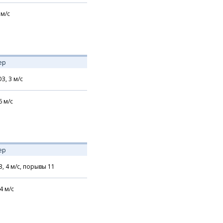
м/с
ер
З,
3
м/с
6
м/с
ер
З,
4
м/с,
порывы 11
4
м/с