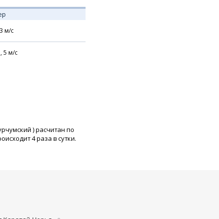
ер
3
м/с
,
5
м/с
урчумский
) расчитан по
исходит 4 раза в сутки.