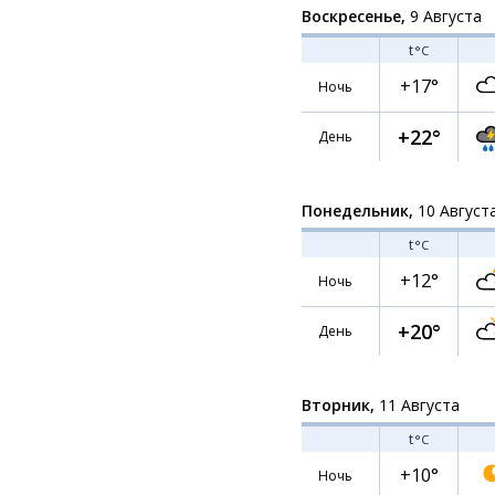
Воскресенье,
9 Августа
t
°C
+17°
Ночь
+22°
День
Понедельник,
10 Август
t
°C
+12°
Ночь
+20°
День
Вторник,
11 Августа
t
°C
+10°
Ночь