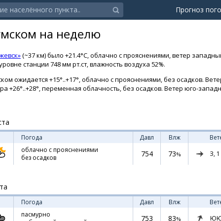
Прогноз пог
умском на неделю
жевск»
(~37 км) было +21.4°C, облачно с прояснениями, ветер западный
ровне станции 748 мм рт.ст, влажность воздуха 52%.
ом ожидается +15°..+17°, облачно с прояснениями, без осадков. Вете
тра +26°..+28°, переменная облачность, без осадков. Ветер юго-запад
ста
Погода
Давл
Влж
Вет
облачно с прояснениями
754
73
З,
1
%
без осадков
ста
Погода
Давл
Влж
Вет
пасмурно
753
83
ЮЮ
%