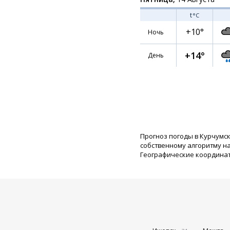
t
°C
+10°
Ночь
+14°
День
Прогноз погоды в Курчумс
собственному алгоритму н
Географические координаты: