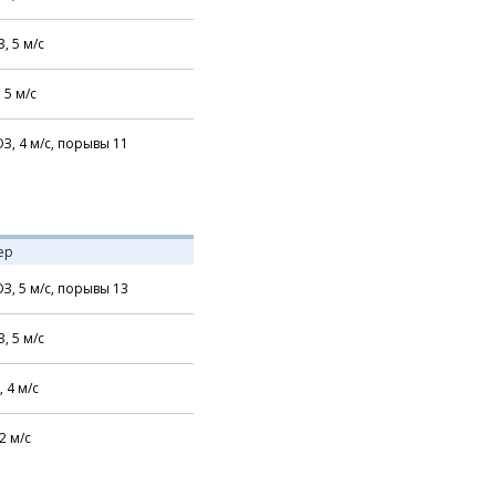
З,
5
м/с
,
5
м/с
З,
4
м/с,
порывы 11
ер
З,
5
м/с,
порывы 13
З,
5
м/с
,
4
м/с
2
м/с