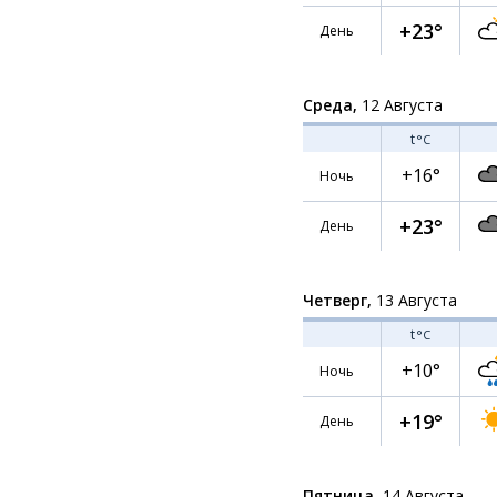
+23°
День
Среда,
12 Августа
t
°C
+16°
Ночь
+23°
День
Четверг,
13 Августа
t
°C
+10°
Ночь
+19°
День
Пятница,
14 Августа