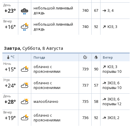
День
небольшой ливневый
+23°
740
67
З,
4
дождь
Вечер
небольшой ливневый
+16°
740
92
ЮЗ,
3
дождь
Завтра,
Суббота, 8 Августа
°C
Погода
Ветер
Ночь
облачно с
ЮЗ,
3
+15°
739
90
прояснениями
порывы 10
Утро
облачно с
ЗЮЗ,
6
+24°
737
57
прояснениями
порывы 10
День
ЗЮЗ,
6
+28°
735
58
малооблачно
порывы 12
Вечер
облачно с
+19°
736
92
ЗЮЗ,
2
прояснениями