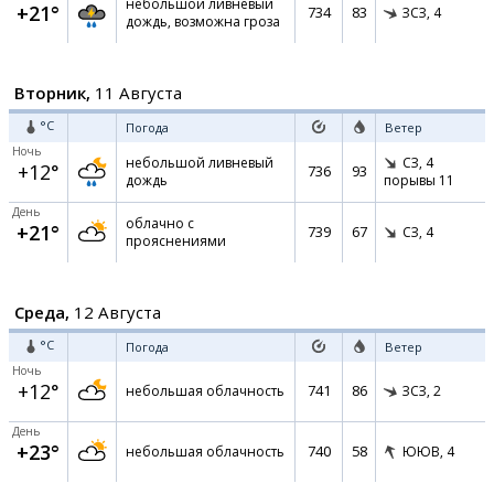
небольшой ливневый
+21°
734
83
ЗСЗ,
4
дождь, возможна гроза
Вторник,
11 Августа
°C
Погода
Ветер
Ночь
небольшой ливневый
СЗ,
4
+12°
736
93
дождь
порывы 11
День
облачно с
+21°
739
67
СЗ,
4
прояснениями
Среда,
12 Августа
°C
Погода
Ветер
Ночь
+12°
741
86
небольшая облачность
ЗСЗ,
2
День
+23°
740
58
небольшая облачность
ЮЮВ,
4