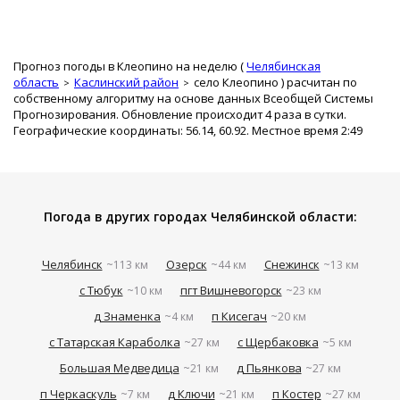
Прогноз погоды в Клеопино на неделю (
Челябинская
область
Каслинский район
село Клеопино
) расчитан по
собственному алгоритму на основе данных Всеобщей Системы
Прогнозирования. Обновление происходит 4 раза в сутки.
Географические координаты: 56.14, 60.92. Местное время 2:49
Погода в других городах Челябинской области:
Челябинск
Озерск
Снежинск
~113 км
~44 км
~13 км
с Тюбук
пгт Вишневогорск
~10 км
~23 км
д Знаменка
п Кисегач
~4 км
~20 км
с Татарская Караболка
с Щербаковка
~27 км
~5 км
Большая Медведица
д Пьянкова
~21 км
~27 км
п Черкаскуль
д Ключи
п Костер
~7 км
~21 км
~27 км