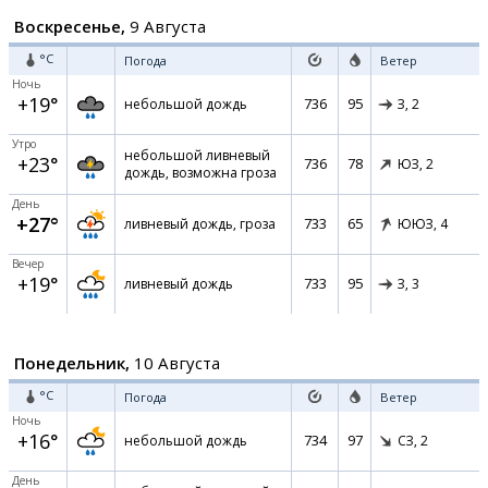
Воскресенье,
9 Августа
°C
Погода
Ветер
Ночь
+19°
736
95
небольшой дождь
З,
2
Утро
небольшой ливневый
+23°
736
78
ЮЗ,
2
дождь, возможна гроза
День
+27°
733
65
ливневый дождь, гроза
ЮЮЗ,
4
Вечер
+19°
733
95
ливневый дождь
З,
3
Понедельник,
10 Августа
°C
Погода
Ветер
Ночь
+16°
734
97
небольшой дождь
СЗ,
2
День