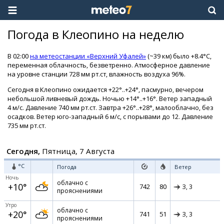
Погода в Клеопино на неделю
В 02:00
на метеостанции «Верхний Уфалей»
(~39 км) было +8.4°C,
переменная облачность, безветренно. Атмосферное давление
на уровне станции 728 мм рт.ст, влажность воздуха 96%.
Сегодня в Клеопино ожидается +22°..+24°, пасмурно, вечером
небольшой ливневый дождь. Ночью +14°..+16°. Ветер западный
4 м/с. Давление 740 мм рт.ст. Завтра +26°..+28°, малооблачно, без
осадков. Ветер юго-западный 6 м/с, с порывами до 12. Давление
735 мм рт.ст.
Сегодня,
Пятница, 7 Августа
°C
Погода
Ветер
Ночь
облачно с
+10°
742
80
З,
3
прояснениями
Утро
облачно с
+20°
741
51
З,
3
прояснениями