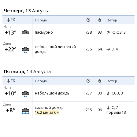
Четверг,
13 Августа
°C
Погода
Ветер
Ночь
+13°
738
93
пасмурно
ЮЮЗ,
3
День
небольшой ливневый
+22°
736
64
З,
4
дождь
Пятница,
14 Августа
°C
Погода
Ветер
Ночь
+10°
737
90
небольшой дождь
ССВ,
3
День
сильный дождь
С,
7
+8°
735
96
16.2 мм за 6 ч
порывы 13