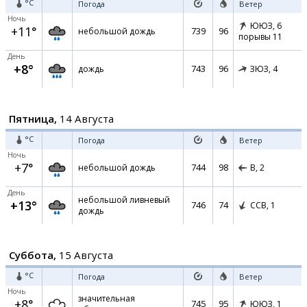
°C
Погода
Ветер
Ночь
ЮЮЗ,
6
+11°
739
96
небольшой дождь
порывы 11
День
+8°
743
96
дождь
ЗЮЗ,
4
Пятница,
14 Августа
°C
Погода
Ветер
Ночь
+7°
744
98
небольшой дождь
В,
2
День
небольшой ливневый
+13°
746
74
ССВ,
1
дождь
Суббота,
15 Августа
°C
Погода
Ветер
Ночь
значительная
+8°
745
95
ЮЮЗ,
1