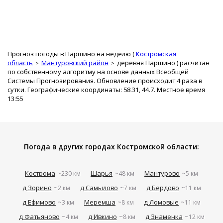
Прогноз погоды в Паршино на неделю (
Костромская
область
Мантуровский район
деревня Паршино
) расчитан
по собственному алгоритму на основе данных Всеобщей
Системы Прогнозирования. Обновление происходит 4 раза в
сутки. Географические координаты: 58.31, 44.7. Местное время
13:55
Погода в других городах Костромской области:
Кострома
Шарья
Мантурово
~230 км
~48 км
~5 км
д Зорино
д Самылово
д Бердово
~2 км
~7 км
~11 км
д Ефимово
Меремша
д Ломовые
~3 км
~8 км
~11 км
д Фатьяново
д Ивкино
д Знаменка
~4 км
~8 км
~12 км