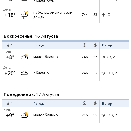
облачность
День
небольшой ливневый
+18°
744
53
Ю,
1
дождь
Воскресенье,
16 Августа
°C
Погода
Ветер
Ночь
+8°
746
96
малооблачно
СЗ,
2
День
+20°
746
57
облачно
ЗСЗ,
2
Понедельник,
17 Августа
°C
Погода
Ветер
Ночь
+9°
746
98
малооблачно
ЗСЗ,
2