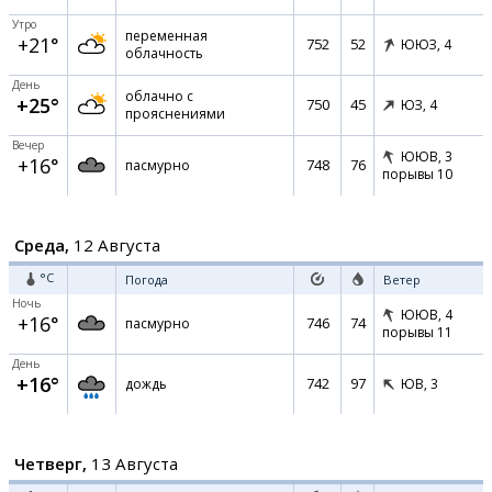
Утро
переменная
+21°
752
52
ЮЮЗ,
4
облачность
День
облачно с
+25°
750
45
ЮЗ,
4
прояснениями
Вечер
ЮЮВ,
3
+16°
748
76
пасмурно
порывы 10
Среда,
12 Августа
°C
Погода
Ветер
Ночь
ЮЮВ,
4
+16°
746
74
пасмурно
порывы 11
День
+16°
742
97
дождь
ЮВ,
3
Четверг,
13 Августа