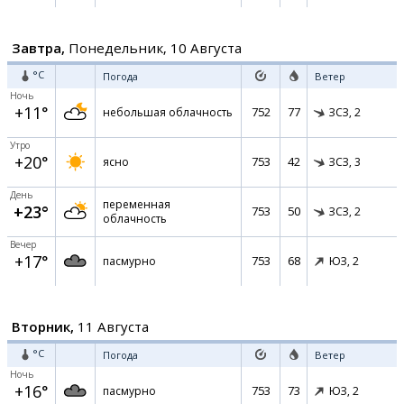
Завтра,
Понедельник, 10 Августа
°C
Погода
Ветер
Ночь
+11°
752
77
небольшая облачность
ЗСЗ,
2
Утро
+20°
753
42
ясно
ЗСЗ,
3
День
переменная
+23°
753
50
ЗСЗ,
2
облачность
Вечер
+17°
753
68
пасмурно
ЮЗ,
2
Вторник,
11 Августа
°C
Погода
Ветер
Ночь
+16°
753
73
пасмурно
ЮЗ,
2