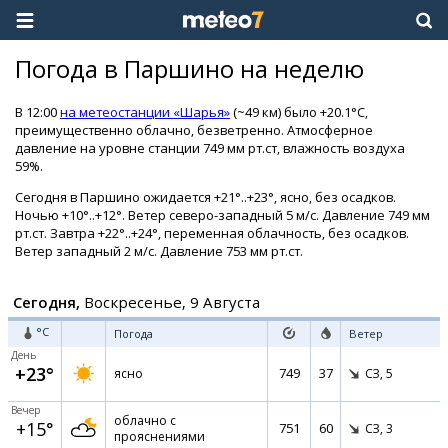
Погода в Паршино на неделю
В 12:00
на метеостанции «Шарья»
(~49 км) было +20.1°C,
преимущественно облачно, безветренно. Атмосферное
давление на уровне станции 749 мм рт.ст, влажность воздуха
59%.
Сегодня в Паршино ожидается +21°..+23°, ясно, без осадков.
Ночью +10°..+12°. Ветер северо-западный 5 м/с. Давление 749 мм
рт.ст. Завтра +22°..+24°, переменная облачность, без осадков.
Ветер западный 2 м/с. Давление 753 мм рт.ст.
Сегодня,
Воскресенье, 9 Августа
°C
Погода
Ветер
День
+23°
749
37
ясно
СЗ,
5
Вечер
облачно с
+15°
751
60
СЗ,
3
прояснениями