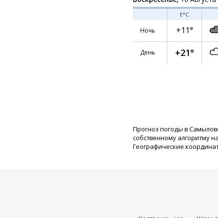
t
°C
+11°
Ночь
+21°
День
Прогноз погоды в Самылов
собственному алгоритму н
Географические координаты: