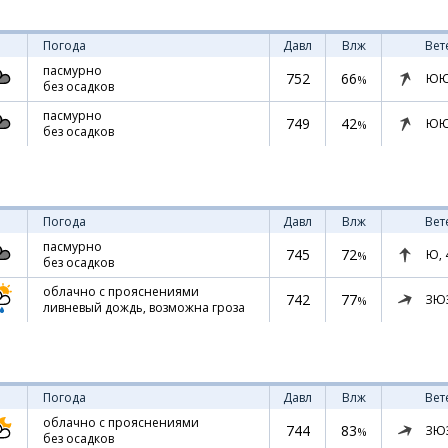
Погода
Давл
Влж
Вет
пасмурно
752
66
ЮЮ
%
без осадков
пасмурно
749
42
ЮЮ
%
без осадков
Погода
Давл
Влж
Вет
пасмурно
745
72
Ю,
%
без осадков
облачно с прояснениями
742
77
ЗЮ
%
ливневый дождь, возможна гроза
Погода
Давл
Влж
Вет
облачно с прояснениями
744
83
ЗЮ
%
без осадков