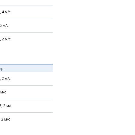
,
4
м/с
5
м/с
,
2
м/с
ер
,
2
м/с
м/с
З,
2
м/с
,
2
м/с