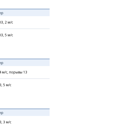
ер
З,
2
м/с
З,
5
м/с
ер
4
м/с,
порывы 13
З,
5
м/с
ер
З,
3
м/с