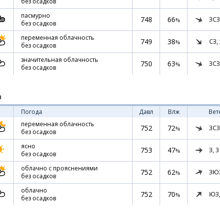
без осадков
пасмурно
748
66
ЗСЗ
%
без осадков
переменная облачность
749
38
СЗ,
%
без осадков
значительная облачность
750
63
ЗСЗ
%
без осадков
а
Погода
Давл
Влж
Вет
переменная облачность
752
72
ЗСЗ
%
без осадков
ясно
753
47
З,
3
%
без осадков
облачно с прояснениями
752
62
ЗЮ
%
без осадков
облачно
752
70
ЮЗ
%
без осадков