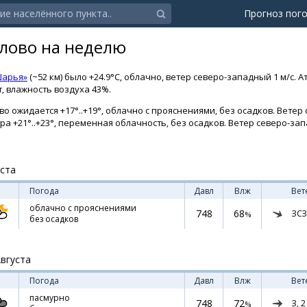
Прогноз пог
лово на неделю
Шарья»
(~52 км) было +24.9°C, облачно, ветер северо-западный 1 м/с.
т, влажность воздуха 43%.
о ожидается +17°..+19°, облачно с прояснениями, без осадков. Ветер 
тра +21°..+23°, переменная облачность, без осадков. Ветер северо-за
уста
Погода
Давл
Влж
Вет
облачно с прояснениями
748
68
ЗСЗ
%
без осадков
Августа
Погода
Давл
Влж
Вет
пасмурно
748
72
З,
2
%