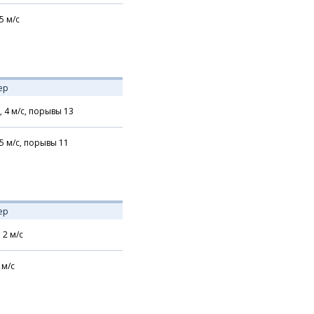
5
м/с
ер
,
4
м/с,
порывы 13
5
м/с,
порывы 11
ер
,
2
м/с
м/с