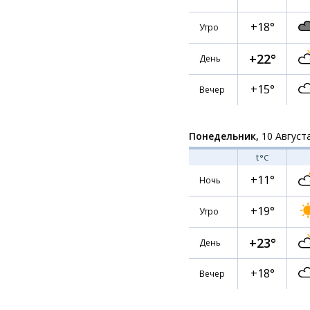
+18°
Утро
+22°
День
+15°
Вечер
Понедельник,
10 Август
t
°C
+11°
Ночь
+19°
Утро
+23°
День
+18°
Вечер