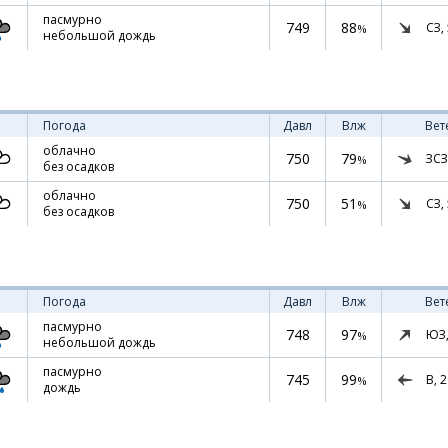
пасмурно
749
88
СЗ,
%
небольшой дождь
Погода
Давл
Влж
Вет
облачно
750
79
ЗСЗ
%
без осадков
облачно
750
51
СЗ,
%
без осадков
Погода
Давл
Влж
Вет
пасмурно
748
97
ЮЗ
%
небольшой дождь
пасмурно
745
99
В,
2
%
дождь