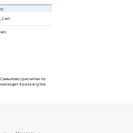
ер
,
2
м/с
м/с
 Самылово
) расчитан по
исходит 4 раза в сутки.