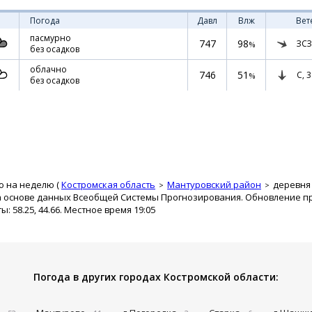
Погода
Давл
Влж
Вет
пасмурно
747
98
ЗСЗ
%
без осадков
облачно
746
51
С,
3
%
без осадков
о на неделю (
Костромская область
Мантуровский район
деревня
а основе данных Всеобщей Системы Прогнозирования. Обновление про
 58.25, 44.66. Местное время 19:05
Погода в других городах Костромской области: