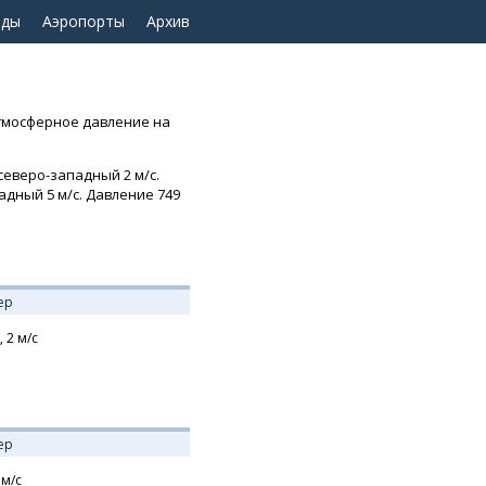
оды
Аэропорты
Архив
 Атмосферное давление на
северо-западный 2 м/с.
падный 5 м/с. Давление 749
ер
,
2
м/с
ер
м/с