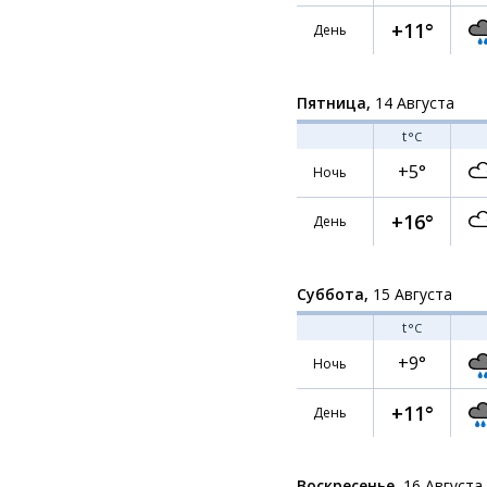
+11°
День
Пятница,
14 Августа
t
°C
+5°
Ночь
+16°
День
Суббота,
15 Августа
t
°C
+9°
Ночь
+11°
День
Воскресенье,
16 Августа