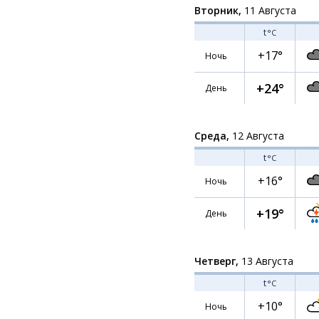
Вторник,
11 Августа
t
°C
+17°
Ночь
+24°
День
Среда,
12 Августа
t
°C
+16°
Ночь
+19°
День
Четверг,
13 Августа
t
°C
+10°
Ночь