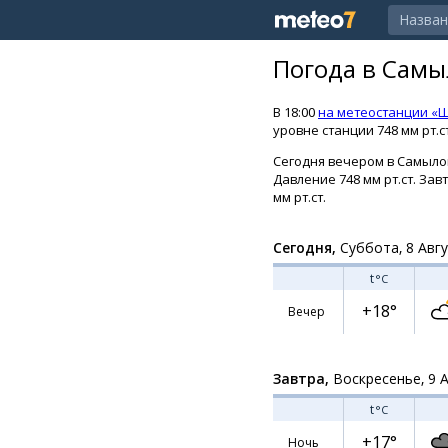
Погода в Самы
В 18:00
на метеостанции «
уровне станции 748 мм рт.с
Сегодня вечером в Самылов
Давление 748 мм рт.ст. Зав
мм рт.ст.
Сегодня,
Суббота, 8 Авг
t
°C
+18°
Вечер
Завтра,
Воскресенье, 9 
t
°C
+17°
Ночь