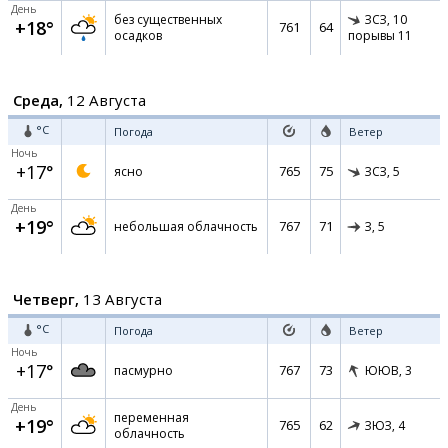
День
без существенных
ЗСЗ,
10
+18°
761
64
осадков
порывы 11
Среда,
12 Августа
°C
Погода
Ветер
Ночь
+17°
765
75
ясно
ЗСЗ,
5
День
+19°
767
71
небольшая облачность
З,
5
Четверг,
13 Августа
°C
Погода
Ветер
Ночь
+17°
767
73
пасмурно
ЮЮВ,
3
День
переменная
+19°
765
62
ЗЮЗ,
4
облачность