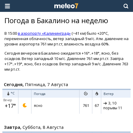
Погода в Бакалино на неделю
В 15:00
в аэропорту «Калининград»
(~41 км) было +20°C,
переменная облачность, ветер западный 9 м/с. Атм. давление на
уровне аэропорта 761 мм рт.ст, влажность воздуха 60%.
Сегодня вечером в Бакалино ожидается +16°..+18°, ясно, без
осадков. Ветер западный 10 м/с. Давление 761 мм рт.ст. Завтра
+17°..+19°, ясно, без осадков. Ветер западный 9 м/с. Давление 763
мм рт.ст.
Сегодня,
Пятница, 7 Августа
°C
Погода
Ветер
Вечер
З,
10
+17°
761
67
ясно
порывы 11
Завтра,
Суббота, 8 Августа