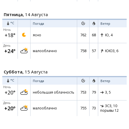
Пятница,
14 Августа
°C
Погода
Ветер
Ночь
+18°
762
68
ясно
Ю,
4
День
+24°
758
57
малооблачно
ЮЮЗ,
6
Суббота,
15 Августа
°C
Погода
Ветер
Ночь
+20°
753
79
небольшая облачность
З,
5
День
ЗСЗ,
10
+20°
755
73
малооблачно
порывы 12