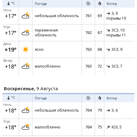
°C
Погода
Ветер
Ночь
З,
9
+17°
761
69
небольшая облачность
порывы 10
Утро
переменная
ЗСЗ,
10
+17°
762
67
облачность
порывы 11
День
+19°
763
68
ясно
ЗСЗ,
9
Вечер
+18°
763
72
малооблачно
ЗСЗ,
7
Воскресенье,
9 Августа
°C
Погода
Ветер
Ночь
+18°
764
79
небольшая облачность
З,
6
Утро
+18°
764
75
малооблачно
ЮЗ,
5