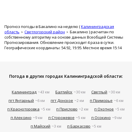
Прогноз погоды в Бакалино на неделю (
Калининградская
область
Светлогорский район
Бакалино
) расчитан по
собственному алгоритму на основе данных Всеобщей Системы
Прогнозирования. Обновление происходит 4 раза в сутки.
Географические координаты: 54.92, 19.95. Местное время 15:14
Погода в других городах Калининградской области:
Калининград
Балтийск
Светлый
~43 км
~30 км
~30 км
пгт Янтарный
пгт Донское
п Приморье
~6 км
~2 км
~6 км
п Красноторовка
п Прислово
п Охотное
~5 км
~2 км
~5 км
п Алексино
п Сторожевое
п Осокино
~9 км
~5 км
~9 км
п Майский
п Баркасово
~3 км
~5 км