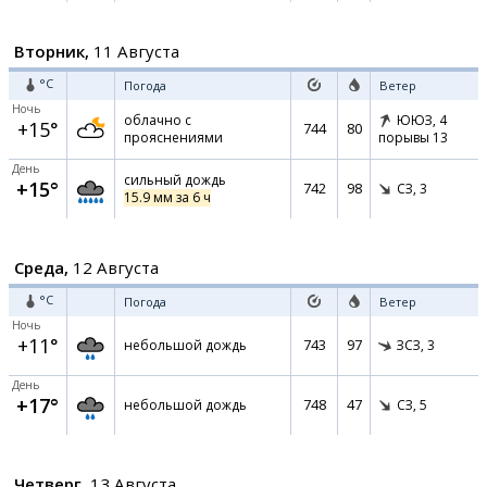
Вторник,
11 Августа
°C
Погода
Ветер
Ночь
облачно с
ЮЮЗ,
4
+15°
744
80
прояснениями
порывы 13
День
сильный дождь
+15°
742
98
СЗ,
3
15.9 мм за 6 ч
Среда,
12 Августа
°C
Погода
Ветер
Ночь
+11°
743
97
небольшой дождь
ЗСЗ,
3
День
+17°
748
47
небольшой дождь
СЗ,
5
Четверг,
13 Августа