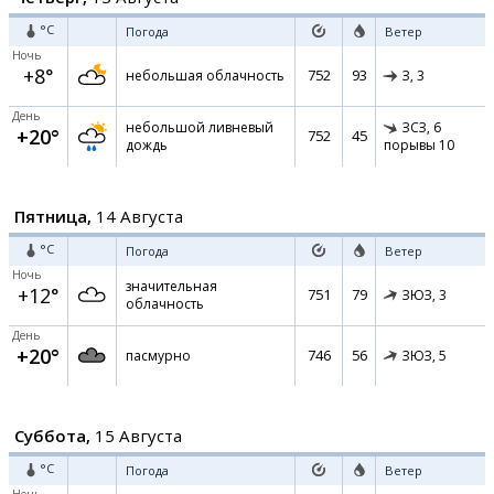
°C
Погода
Ветер
Ночь
+8°
752
93
небольшая облачность
З,
3
День
небольшой ливневый
ЗСЗ,
6
+20°
752
45
дождь
порывы 10
Пятница,
14 Августа
°C
Погода
Ветер
Ночь
значительная
+12°
751
79
ЗЮЗ,
3
облачность
День
+20°
746
56
пасмурно
ЗЮЗ,
5
Суббота,
15 Августа
°C
Погода
Ветер