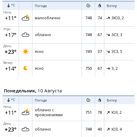
°C
Погода
Ветер
Ночь
+11°
748
74
малооблачно
ЗЮЗ,
2
Утро
+17°
748
67
облачно
ЗСЗ,
3
День
+23°
749
37
ясно
ЗСЗ,
5
Вечер
+14°
750
67
ясно
З,
2
Понедельник,
10 Августа
°C
Погода
Ветер
Ночь
облачно с
+11°
751
78
ЮЗ,
2
прояснениями
День
+23°
748
40
облачно
ЮЗ,
4