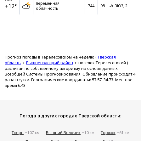
Ночь
переменная
+12°
744
98
ЗЮЗ,
2
облачность
Прогноз погоды в Терелесовском на неделю (
Тверская
область
Вышневолоцкий район
поселок Терелесовский
)
расчитан по собственному алгоритму на основе данных
Всеобщей Системы Прогнозирования. Обновление происходит 4
раза в сутки. Географические координаты: 57.57, 34.73. Местное
время 6:43
Погода в других городах Тверской области:
Тверь
Вышний Волочек
Торжок
~107 км
~10 км
~61 км