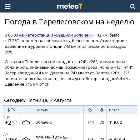
Погода в Терелесовском на неделю
В 06:00
на метеостанции «Вышний Волочек»
(~12 км) было
+17.2°C, переменная облачность, безветренно. Атмосферное
давление на уровне станции 743 мм рт.ст, влажность воздуха
99%.
Сегодня в Терелесовском ожидается +24°..+26°, значительная
облачность, ливневый дождь, возможна гроза. Ночью +12°..+14°.
Ветер западный 4 м/с. Давление 743 мм рт.ст. Завтра +20°..+22°,
значительная облачность, без осадков. Ветер западный 4 м/с.
Давление 746 мм рт.ст.
Сегодня,
Пятница, 7 Августа
°C
Погода
Ветер
Утро
+21°
744
79
облачно
Ю,
2
День
ливневый дождь,
+25°
743
75
ЗСЗ,
4