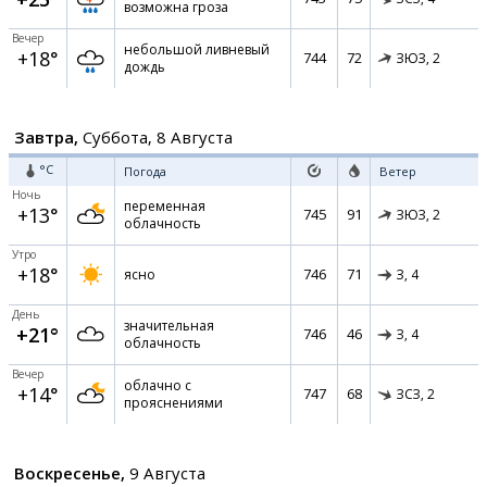
возможна гроза
Вечер
небольшой ливневый
+18°
744
72
ЗЮЗ,
2
дождь
Завтра,
Суббота, 8 Августа
°C
Погода
Ветер
Ночь
переменная
+13°
745
91
ЗЮЗ,
2
облачность
Утро
+18°
746
71
ясно
З,
4
День
значительная
+21°
746
46
З,
4
облачность
Вечер
облачно с
+14°
747
68
ЗСЗ,
2
прояснениями
Воскресенье,
9 Августа