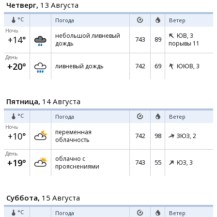
Четверг,
13 Августа
°C
Погода
Ветер
Ночь
небольшой ливневый
ЮВ,
3
+14°
743
89
дождь
порывы 11
День
+20°
742
69
ливневый дождь
ЮЮВ,
3
Пятница,
14 Августа
°C
Погода
Ветер
Ночь
переменная
+10°
742
98
ЗЮЗ,
2
облачность
День
облачно с
+19°
743
55
ЮЗ,
3
прояснениями
Суббота,
15 Августа
°C
Погода
Ветер