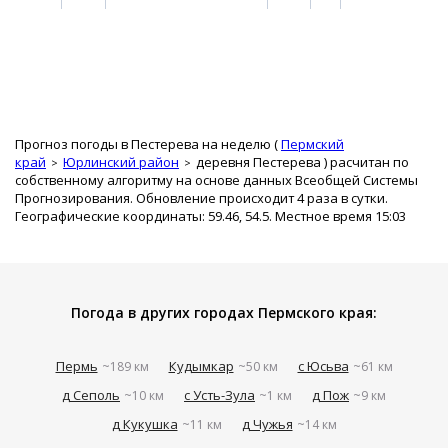
Прогноз погоды в Пестерева на неделю (
Пермский
край
Юрлинский район
деревня Пестерева
) расчитан по
собственному алгоритму на основе данных Всеобщей Системы
Прогнозирования. Обновление происходит 4 раза в сутки.
Географические координаты: 59.46, 54.5. Местное время 15:03
Погода в других городах Пермского края:
Пермь
Кудымкар
с Юсьва
~189 км
~50 км
~61 км
д Сеполь
с Усть-Зула
д Пож
~10 км
~1 км
~9 км
д Кукушка
д Чужья
~11 км
~14 км