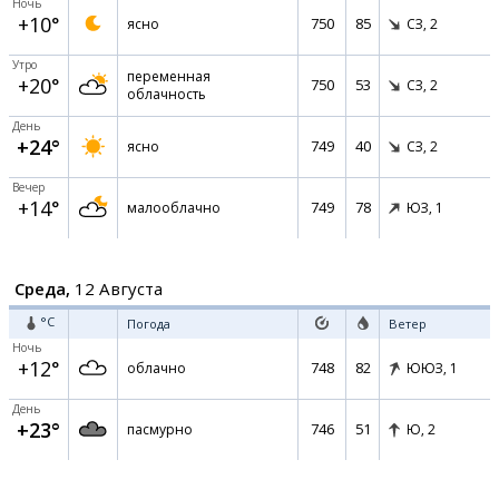
Ночь
+10°
750
85
ясно
СЗ,
2
Утро
переменная
+20°
750
53
СЗ,
2
облачность
День
+24°
749
40
ясно
СЗ,
2
Вечер
+14°
749
78
малооблачно
ЮЗ,
1
Среда,
12 Августа
°C
Погода
Ветер
Ночь
+12°
748
82
облачно
ЮЮЗ,
1
День
+23°
746
51
пасмурно
Ю,
2