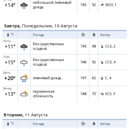
небольшой ливневый
+14°
745
92
ЗЮЗ,
1
дождь
Завтра,
Понедельник, 10 Августа
°C
Погода
Ветер
Ночь
без существенных
+11°
745
98
ССЗ,
2
осадков
Утро
без существенных
+15°
746
92
ССЗ,
4
осадков
День
+20°
747
62
ливневый дождь
С,
4
Вечер
переменная
+13°
748
73
ЗСЗ,
3
облачность
Вторник,
11 Августа
°C
Погода
Ветер