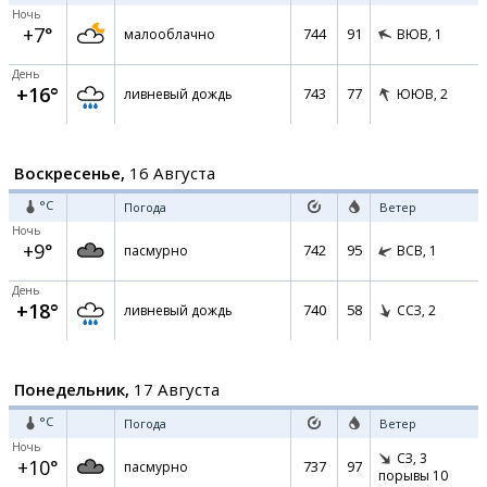
Ночь
+7°
744
91
малооблачно
ВЮВ,
1
День
+16°
743
77
ливневый дождь
ЮЮВ,
2
Воскресенье,
16 Августа
°C
Погода
Ветер
Ночь
+9°
742
95
пасмурно
ВСВ,
1
День
+18°
740
58
ливневый дождь
ССЗ,
2
Понедельник,
17 Августа
°C
Погода
Ветер
Ночь
СЗ,
3
+10°
737
97
пасмурно
порывы 10