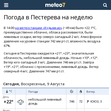
Погода в Пестерева на неделю
В 14:00
на метеостанции «Кудымкар»
(~49 км) было +22.1°C,
преимущественно облачно, облака рассеиваются, были
ливневые осадки, ветер северо-западный 2 м/с. Атмосферное
давление на уровне станции 742 мм рт.ст, влажность воздуха
67%.
Сегодня в Пестерева ожидается +21°..+23°, значительная
облачность, небольшой ливневый дождь. Ночью +10°..+12°.
Ветер юго-западный 3 м/с. Давление 746 мм рт.ст. Завтра
+19°..+21°, облачно с прояснениями, ливневый дождь. Ветер
северный 4 м/с. Давление 747 мм рт.ст.
Сегодня,
Воскресенье, 9 Августа
°C
Погода
Ветер
День
небольшой ливневый
+22°
746
72
ЮЮЗ,
3
дождь
Вечер