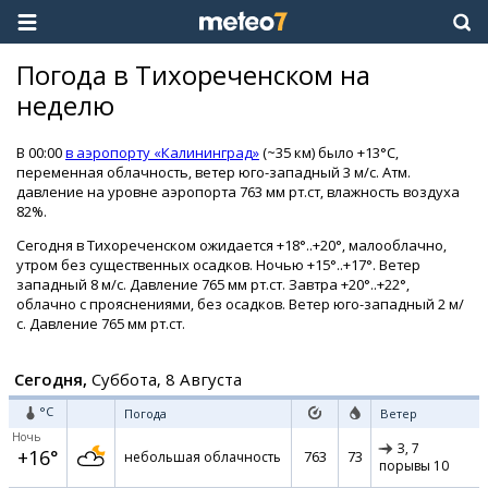
Погода в Тихореченском на
неделю
В 00:00
в аэропорту «Калининград»
(~35 км) было +13°C,
переменная облачность, ветер юго-западный 3 м/с. Атм.
давление на уровне аэропорта 763 мм рт.ст, влажность воздуха
82%.
Сегодня в Тихореченском ожидается +18°..+20°, малооблачно,
утром без существенных осадков. Ночью +15°..+17°. Ветер
западный 8 м/с. Давление 765 мм рт.ст. Завтра +20°..+22°,
облачно с прояснениями, без осадков. Ветер юго-западный 2 м/
с. Давление 765 мм рт.ст.
Сегодня,
Суббота, 8 Августа
°C
Погода
Ветер
Ночь
З,
7
+16°
763
73
небольшая облачность
порывы 10