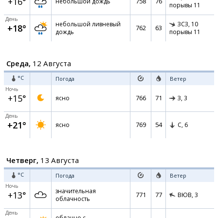
+16°
758
76
небольшой дождь
порывы 11
День
небольшой ливневый
ЗСЗ,
10
+18°
762
63
дождь
порывы 11
Среда,
12 Августа
°C
Погода
Ветер
Ночь
+15°
766
71
ясно
З,
3
День
+21°
769
54
ясно
С,
6
Четверг,
13 Августа
°C
Погода
Ветер
Ночь
значительная
+13°
771
77
ВЮВ,
3
облачность
День
облачно с