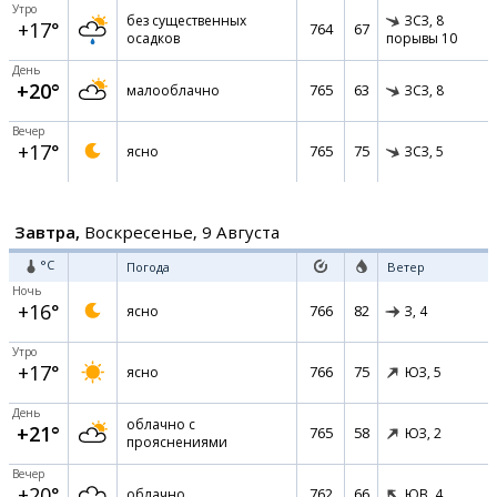
Утро
без существенных
ЗСЗ,
8
+17°
764
67
осадков
порывы 10
День
+20°
765
63
малооблачно
ЗСЗ,
8
Вечер
+17°
765
75
ясно
ЗСЗ,
5
Завтра,
Воскресенье, 9 Августа
°C
Погода
Ветер
Ночь
+16°
766
82
ясно
З,
4
Утро
+17°
766
75
ясно
ЮЗ,
5
День
облачно с
+21°
765
58
ЮЗ,
2
прояснениями
Вечер
+20°
762
66
облачно
ЮВ,
4