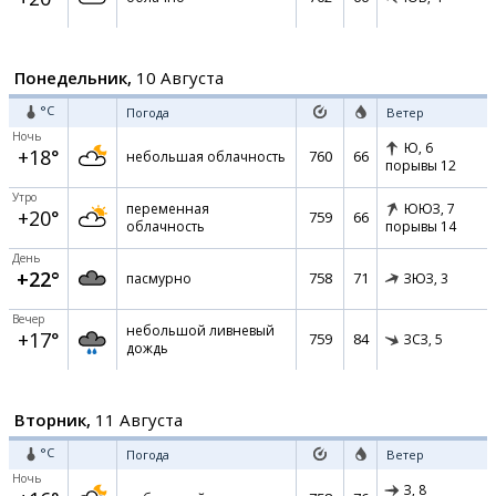
Понедельник,
10 Августа
°C
Погода
Ветер
Ночь
Ю,
6
+18°
760
66
небольшая облачность
порывы 12
Утро
переменная
ЮЮЗ,
7
+20°
759
66
облачность
порывы 14
День
+22°
758
71
пасмурно
ЗЮЗ,
3
Вечер
небольшой ливневый
+17°
759
84
ЗСЗ,
5
дождь
Вторник,
11 Августа
°C
Погода
Ветер
Ночь
З,
8