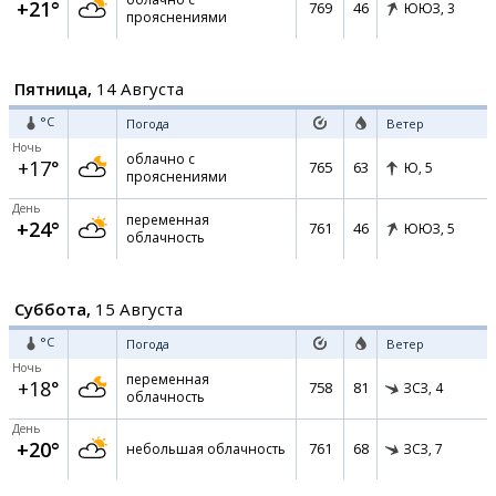
+21°
769
46
ЮЮЗ,
3
прояснениями
Пятница,
14 Августа
°C
Погода
Ветер
Ночь
облачно с
+17°
765
63
Ю,
5
прояснениями
День
переменная
+24°
761
46
ЮЮЗ,
5
облачность
Суббота,
15 Августа
°C
Погода
Ветер
Ночь
переменная
+18°
758
81
ЗСЗ,
4
облачность
День
+20°
761
68
небольшая облачность
ЗСЗ,
7