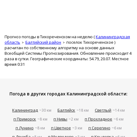
Прогноз погоды в Тихореченском на неделю (
Калининградская
область
Балтийский район
поселок Тихореченское
)
расчитан по собственному алгоритму на основе данных
Всеобщей Системы Прогнозирования. Обновление происходит 4
раза в сутки. Географические координаты: 54.79, 20.07. Местное
время 0:31
Погода в других городах Калининградской области:
Калининград
Балтийск
Светлый
~30 км
~18 км
~14 км
п Приморск
п Нивы
п Прохладное
~8 км
~2 км
~6 км
п Лунино
п Цветное
п Серегино
~8 км
~3 км
~6 км
п Дружба
п Медведево
п Крыловка
~8 км
~3 км
~6 км