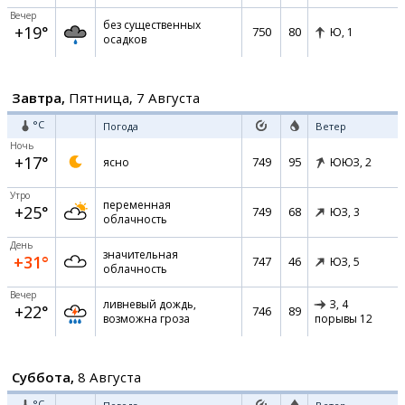
Вечер
без существенных
+19°
750
80
Ю,
1
осадков
Завтра,
Пятница, 7 Августа
°C
Погода
Ветер
Ночь
+17°
749
95
ясно
ЮЮЗ,
2
Утро
переменная
+25°
749
68
ЮЗ,
3
облачность
День
значительная
+31°
747
46
ЮЗ,
5
облачность
Вечер
ливневый дождь,
З,
4
+22°
746
89
возможна гроза
порывы 12
Суббота,
8 Августа
°C