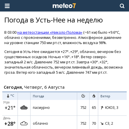
Погода в Усть-Нее на неделю
В 03:00
на метеостанции «Николо-Полома»
(~61 км) было +9.6°C,
облачно с прояснениями, безветренно. Атмосферное давление
на уровне станции 750 мм рт.ст, влажность воздуха 98%.
Сегодня в Усть-Нее ожидается +27°..+29°, облачно, вечером без
существенных осадков. Ночью +16°..+18°. Ветер северо-
западный 2 м/с. Давление 752 мм рт.ст. Завтра +30°..+32°,
значительная облачность, вечером ливневый дождь, возможна
гроза. Ветер юго-западный 5 м/с. Давление 747 мм рт.ст.
Сегодня,
Четверг, 6 Августа
°C
Погода
Ветер
Утро
+21°
752
65
пасмурно
ЮЮЗ,
3
День
+28°
752
70
облачно
СЗ,
2