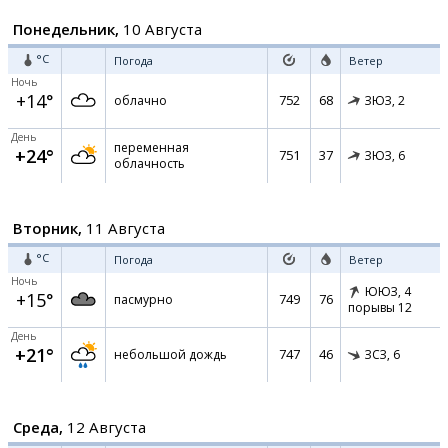
Понедельник,
10 Августа
°C
Погода
Ветер
Ночь
+14°
752
68
облачно
ЗЮЗ,
2
День
переменная
+24°
751
37
ЗЮЗ,
6
облачность
Вторник,
11 Августа
°C
Погода
Ветер
Ночь
ЮЮЗ,
4
+15°
749
76
пасмурно
порывы 12
День
+21°
747
46
небольшой дождь
ЗСЗ,
6
Среда,
12 Августа