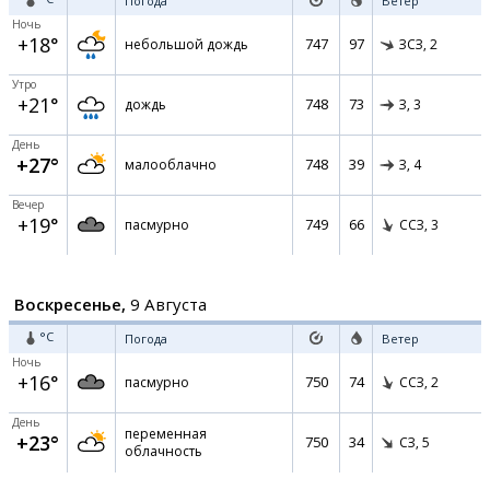
Погода
Ветер
Ночь
+18°
747
97
небольшой дождь
ЗСЗ,
2
Утро
+21°
748
73
дождь
З,
3
День
+27°
748
39
малооблачно
З,
4
Вечер
+19°
749
66
пасмурно
ССЗ,
3
Воскресенье,
9 Августа
°C
Погода
Ветер
Ночь
+16°
750
74
пасмурно
ССЗ,
2
День
переменная
+23°
750
34
СЗ,
5
облачность