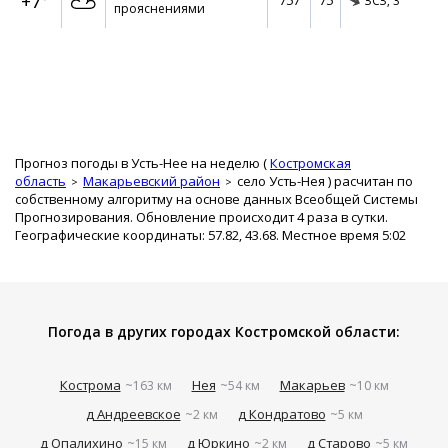
+7°
757
75
ЗСЗ,
3
прояснениями
Прогноз погоды в Усть-Нее на неделю (
Костромская
область
Макарьевский район
село Усть-Нея
) расчитан по
собственному алгоритму на основе данных Всеобщей Системы
Прогнозирования. Обновление происходит 4 раза в сутки.
Географические координаты: 57.82, 43.68. Местное время 5:02
Погода в других городах Костромской области:
Кострома
Нея
Макарьев
~163 км
~54 км
~10 км
д Андреевское
д Кондратово
~2 км
~5 км
д Опалихино
д Юркино
д Старово
~15 км
~2 км
~5 км