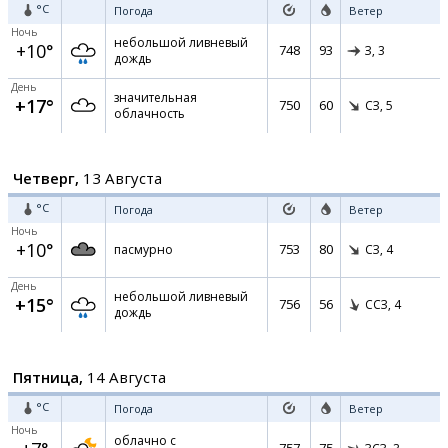
°C
Погода
Ветер
Ночь
небольшой ливневый
+10°
748
93
З,
3
дождь
День
значительная
+17°
750
60
СЗ,
5
облачность
Четверг,
13 Августа
°C
Погода
Ветер
Ночь
+10°
753
80
пасмурно
СЗ,
4
День
небольшой ливневый
+15°
756
56
ССЗ,
4
дождь
Пятница,
14 Августа
°C
Погода
Ветер
Ночь
облачно с