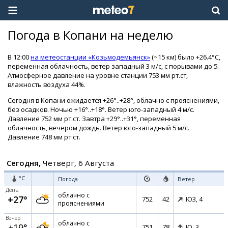
Погода в Копани на неделю
В 12:00
на метеостанции «Козьмодемьянск»
(~15 км) было +26.4°C,
переменная облачность, ветер западный 3 м/с, с порывами до 5.
Атмосферное давление на уровне станции 753 мм рт.ст,
влажность воздуха 44%.
Сегодня в Копани ожидается +26°..+28°, облачно с прояснениями,
без осадков. Ночью +16°..+18°. Ветер юго-западный 4 м/с.
Давление 752 мм рт.ст. Завтра +29°..+31°, переменная
облачность, вечером дождь. Ветер юго-западный 5 м/с.
Давление 748 мм рт.ст.
Сегодня,
Четверг, 6 Августа
°C
Погода
Ветер
День
облачно с
+27°
752
42
ЮЗ,
4
прояснениями
Вечер
облачно с
+19°
751
78
Ю,
3