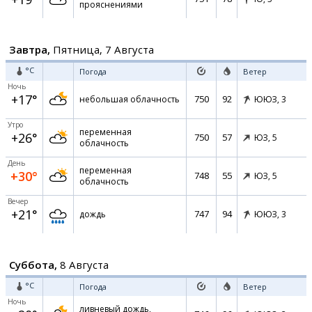
прояснениями
Завтра,
Пятница, 7 Августа
°C
Погода
Ветер
Ночь
+17°
750
92
небольшая облачность
ЮЮЗ,
3
Утро
переменная
+26°
750
57
ЮЗ,
5
облачность
День
переменная
+30°
748
55
ЮЗ,
5
облачность
Вечер
+21°
747
94
дождь
ЮЮЗ,
3
Суббота,
8 Августа
°C
Погода
Ветер
Ночь
ливневый дождь,