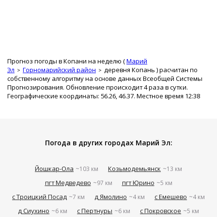
Прогноз погоды в Копани на неделю (
Марий
Эл
Горномарийский район
деревня Копань
) расчитан по
собственному алгоритму на основе данных Всеобщей Системы
Прогнозирования. Обновление происходит 4 раза в сутки.
Географические координаты: 56.26, 46.37. Местное время 12:38
Погода в других городах Марий Эл:
Йошкар-Ола
Козьмодемьянск
~103 км
~13 км
пгт Медведево
пгт Юрино
~97 км
~5 км
с Троицкий Посад
д Ямолино
с Емешево
~7 км
~4 км
~4 км
д Сиухино
с Пертнуры
с Покровское
~6 км
~6 км
~5 км