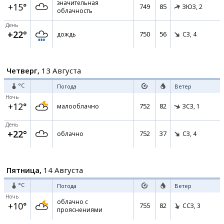
значительная
+15°
749
85
ЗЮЗ,
2
облачность
День
+22°
750
56
дождь
СЗ,
4
Четверг,
13 Августа
°C
Погода
Ветер
Ночь
+12°
752
82
малооблачно
ЗСЗ,
1
День
+22°
752
37
облачно
СЗ,
4
Пятница,
14 Августа
°C
Погода
Ветер
Ночь
облачно с
+10°
755
82
ССЗ,
3
прояснениями