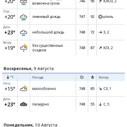
+20°
746
96
ЮЮЗ,
2
возможна гроза
Утро
+20°
747
92
ливневый дождь
штиль
День
+23°
748
72
небольшой дождь
З,
2
Вечер
без существенных
+19°
748
87
ЮЗ,
2
осадков
Воскресенье,
9 Августа
°C
Погода
Ветер
Ночь
+15°
748
85
малооблачно
СЗ,
1
День
+23°
748
55
пасмурно
С,
5
Понедельник,
10 Августа