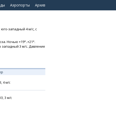
оды
Аэропорты
Архив
 юго-западный 4 м/с, с
за. Ночью +19°..+21°.
ер западный 3 м/с. Давление
ер
З,
4
м/с
З,
3
м/с