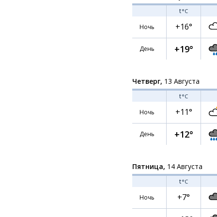
t
°C
+16°
Ночь
+19°
День
Четверг,
13 Августа
t
°C
+11°
Ночь
+12°
День
Пятница,
14 Августа
t
°C
+7°
Ночь