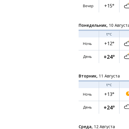
+15°
Вечер
Понедельник,
10 Август
t
°C
+12°
Ночь
+24°
День
Вторник,
11 Августа
t
°C
+13°
Ночь
+24°
День
Среда,
12 Августа