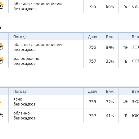
облачно с прояснениями
755
66
СЗ,
%
без осадков
а
Погода
Давл
Влж
Вет
облачно с прояснениями
756
84
ЗСЗ
%
без осадков
малооблачно
757
33
ССЗ
%
без осадков
Погода
Давл
Влж
Вет
ясно
759
72
ЗЮ
%
без осадков
облачно
757
41
ЮЮ
%
без осадков