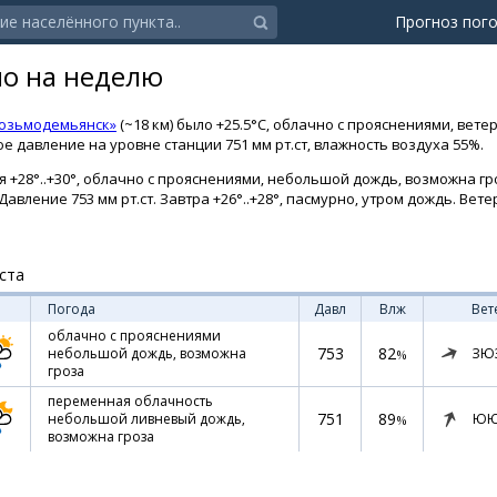
Прогноз пог
о на неделю
Козьмодемьянск»
(~18 км) было +25.5°C, облачно с прояснениями, ветер
е давление на уровне станции 751 мм рт.ст, влажность воздуха 55%.
 +28°..+30°, облачно с прояснениями, небольшой дождь, возможна гро
Давление 753 мм рт.ст. Завтра +26°..+28°, пасмурно, утром дождь. Вет
ста
Погода
Давл
Влж
Вет
облачно с прояснениями
753
82
ЗЮ
небольшой дождь, возможна
%
гроза
переменная облачность
751
89
ЮЮ
небольшой ливневый дождь,
%
возможна гроза