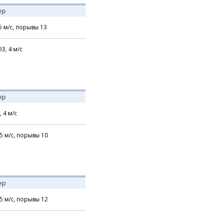
ер
5
м/с,
порывы 13
З,
4
м/с
ер
,
4
м/с
5
м/с,
порывы 10
ер
5
м/с,
порывы 12