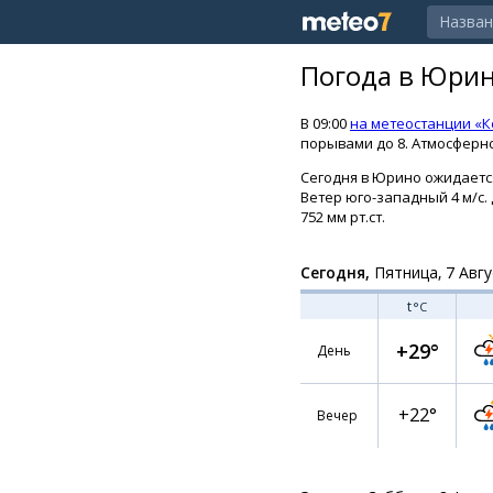
Погода в Юрин
В 09:00
на метеостанции «
порывами до 8. Атмосферно
Сегодня в Юрино ожидается
Ветер юго-западный 4 м/с. 
752 мм рт.ст.
Сегодня,
Пятница, 7 Авгу
t
°C
+29°
День
+22°
Вечер