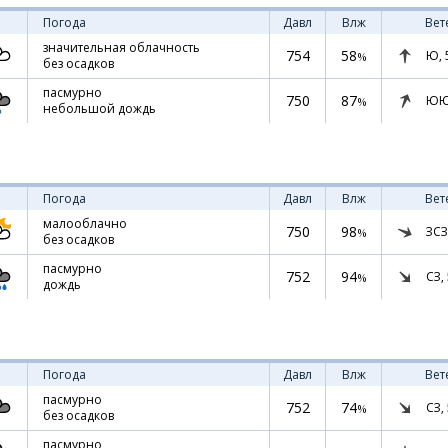
Погода
Давл
Влж
Вет
значительная облачность
754
58
Ю,
%
без осадков
пасмурно
750
87
ЮЮ
%
небольшой дождь
Погода
Давл
Влж
Вет
малооблачно
750
98
ЗСЗ
%
без осадков
пасмурно
752
94
СЗ,
%
дождь
Погода
Давл
Влж
Вет
пасмурно
752
74
СЗ,
%
без осадков
пасмурно