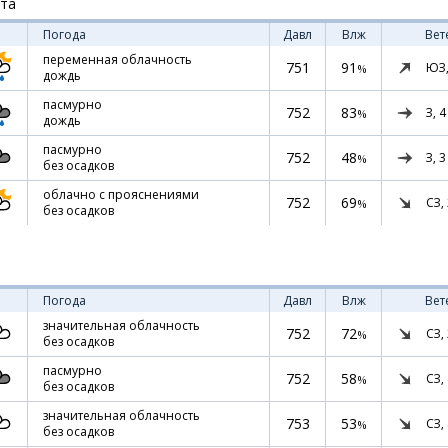
ста
Погода
Давл
Влж
Вет
переменная облачность
751
91
ЮЗ
%
дождь
пасмурно
752
83
З,
4
%
дождь
пасмурно
752
48
З,
3
%
без осадков
облачно с прояснениями
752
69
СЗ,
%
без осадков
Погода
Давл
Влж
Вет
значительная облачность
752
72
СЗ,
%
без осадков
пасмурно
752
58
СЗ,
%
без осадков
значительная облачность
753
53
СЗ,
%
без осадков