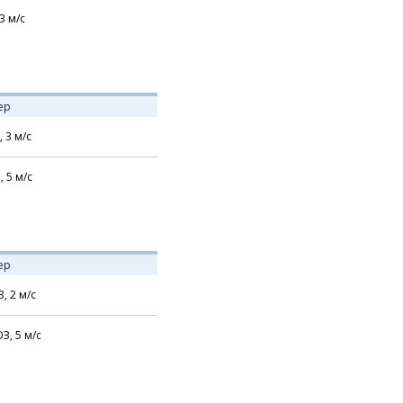
3
м/с
ер
,
3
м/с
,
5
м/с
ер
З,
2
м/с
З,
5
м/с