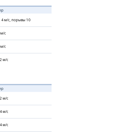
ер
,
4
м/с,
порывы 10
м/с
м/с
2
м/с
ер
2
м/с
4
м/с
4
м/с