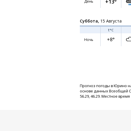
+13°
День
Суббота,
15 Августа
t
°C
+8°
Ночь
Прогноз погоды в Юрино н
основе данных Всеобщей С
56.29, 46.29. Местное время 