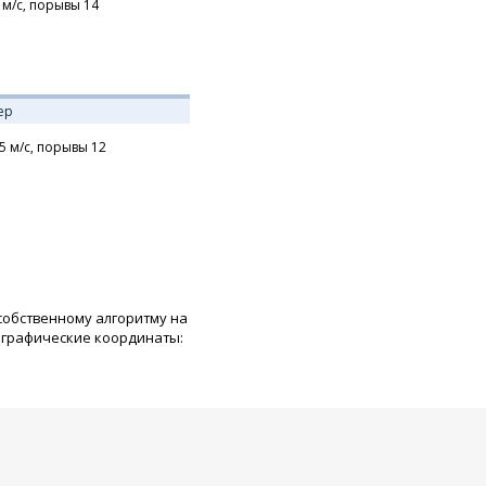
м/с,
порывы 14
ер
5
м/с,
порывы 12
 собственному алгоритму на
ографические координаты: