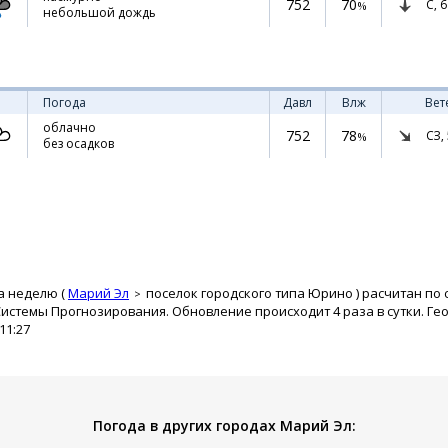
752
70
С,
6
%
небольшой дождь
Погода
Давл
Влж
Вет
облачно
752
78
СЗ,
%
без осадков
а неделю (
Марий Эл
поселок городского типа Юрино
) расчитан по
истемы Прогнозирования. Обновление происходит 4 раза в сутки. Ге
11:27
Погода в других городах Марий Эл: