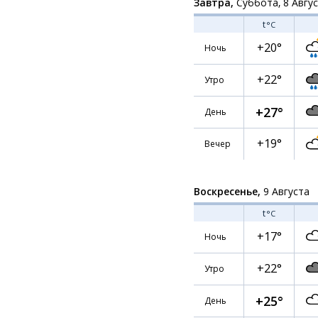
Завтра,
Суббота, 8 Авгу
t
°C
+20°
Ночь
+22°
Утро
+27°
День
+19°
Вечер
Воскресенье,
9 Августа
t
°C
+17°
Ночь
+22°
Утро
+25°
День