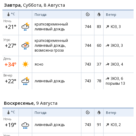
Завтра,
Суббота, 8 Августа
°C
Погода
Ветер
Ночь
кратковременный
+21°
744
83
ЮЗ,
3
ливневый дождь
Утро
кратковременный
+27°
744
60
ливневый дождь,
ЗЮЗ,
3
возможна гроза
День
+34°
743
37
ясно
ЗЮЗ,
4
Вечер
ЗЮЗ,
6
+22°
743
78
ливневый дождь
порывы 13
Воскресенье,
9 Августа
°C
Погода
Ветер
Ночь
+19°
743
91
ливневый дождь
ЮЗ,
2
Утро