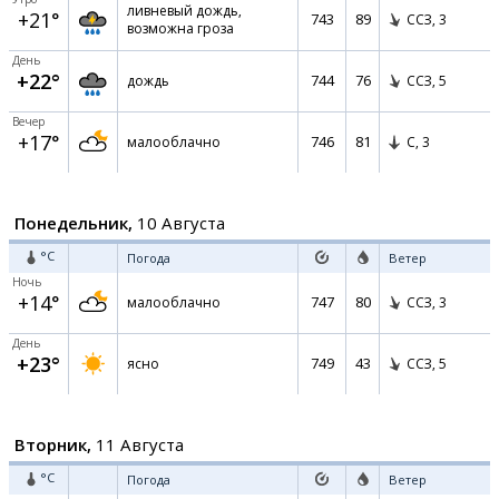
ливневый дождь,
+21°
743
89
ССЗ,
3
возможна гроза
День
+22°
744
76
дождь
ССЗ,
5
Вечер
+17°
746
81
малооблачно
С,
3
Понедельник,
10 Августа
°C
Погода
Ветер
Ночь
+14°
747
80
малооблачно
ССЗ,
3
День
+23°
749
43
ясно
ССЗ,
5
Вторник,
11 Августа
°C
Погода
Ветер