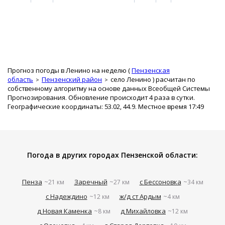
Прогноз погоды в Ленино на неделю (
Пензенская
область
Пензенский район
село Ленино
) расчитан по
собственному алгоритму на основе данных Всеобщей Системы
Прогнозирования. Обновление происходит 4 раза в сутки.
Географические координаты: 53.02, 44.9. Местное время 17:49
Погода в других городах Пензенской области:
Пенза
Заречный
с Бессоновка
~21 км
~27 км
~34 км
с Надеждино
ж/д ст Ардым
~12 км
~4 км
д Новая Каменка
д Михайловка
~8 км
~12 км