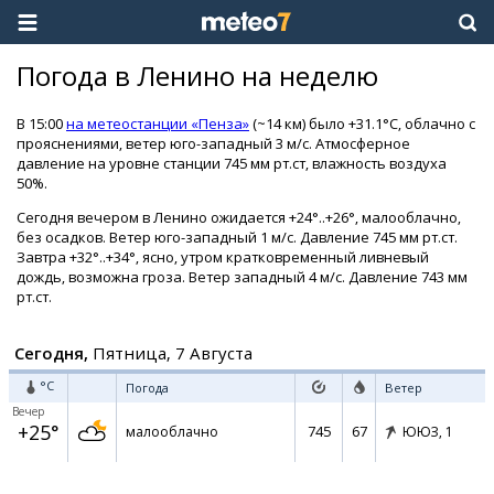
Погода в Ленино на неделю
В 15:00
на метеостанции «Пенза»
(~14 км) было +31.1°C, облачно с
прояснениями, ветер юго-западный 3 м/с. Атмосферное
давление на уровне станции 745 мм рт.ст, влажность воздуха
50%.
Сегодня вечером в Ленино ожидается +24°..+26°, малооблачно,
без осадков. Ветер юго-западный 1 м/с. Давление 745 мм рт.ст.
Завтра +32°..+34°, ясно, утром кратковременный ливневый
дождь, возможна гроза. Ветер западный 4 м/с. Давление 743 мм
рт.ст.
Сегодня,
Пятница, 7 Августа
°C
Погода
Ветер
Вечер
+25°
745
67
малооблачно
ЮЮЗ,
1