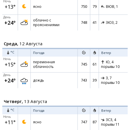
Ночь
+13°
750
79
ясно
ВЮВ,
1
День
облачно с
+24°
748
41
ЗЮЗ,
2
прояснениями
Среда,
12 Августа
°C
Погода
Ветер
Ночь
переменная
Ю,
4
+15°
745
61
облачность
порывы 10
День
З,
7
+24°
743
39
дождь
порывы 10
Четверг,
13 Августа
°C
Погода
Ветер
Ночь
ЗСЗ,
4
+11°
747
87
ясно
порывы 11