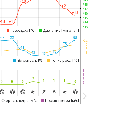
749
+23
748
+21
747
+18
746
745
+14
+14
744
743
Т. воздуха [°C]
Давление [мм рт.ст.]
99
98
97
+22
75
+19
61
+16
48
43
+13
40
+10
Влажность [%]
Точка росы [°C]
11
8
2
5
1
1
1
0
0
0
0
2
Скорость ветра [м/с]
Порывы ветра [м/с]