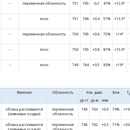
--
переменная облачность
751
765
-0.2
47%
+12.6°
--
ясно
751
766
+0.4
57%
+13.3°
--
переменная облачность
750
765
+0.6
75%
+14°
--
ясно
750
765
+0.8
81%
+15.6°
--
ясно
749
764
+0.5
83%
+19°
Явления
Облачность
Атм. давл.
Влж
Т
ур.ст
ур.м
изм
облака рассеиваются
переменная
749
763
+0.6
74%
+19
{ливневые осадки}
облачность
облака рассеиваются
переменная
748
762
+0.3
71%
+20
{ливневые осадки}
облачность