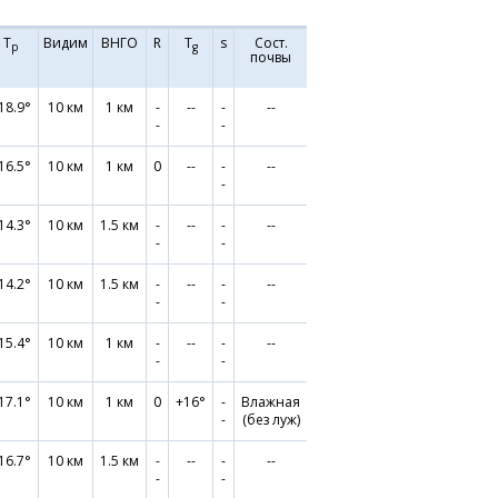
Т
Видим
ВНГО
R
T
s
Сост.
р
g
почвы
18.9°
10 км
1 км
-
--
-
--
-
-
16.5°
10 км
1 км
0
--
-
--
-
14.3°
10 км
1.5 км
-
--
-
--
-
-
14.2°
10 км
1.5 км
-
--
-
--
-
-
15.4°
10 км
1 км
-
--
-
--
-
-
17.1°
10 км
1 км
0
+16°
-
Влажная
-
(без луж)
16.7°
10 км
1.5 км
-
--
-
--
-
-