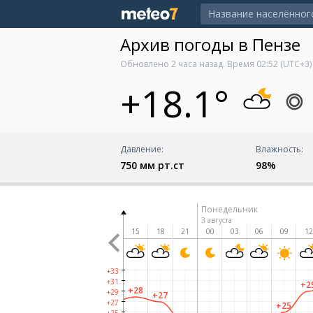
Архив погоды в Пензе
Обновлено
2 часа назад
. Время
02:52
(UTC+3)
+18.1°
Давление:
Влажность:
750 мм рт.ст
98%
Воскресенье
Понедельник
2 августа
3 августа
00
03
06
09
12
15
18
21
00
03
06
09
1
+33
+31
+2
+28
+29
+27
+27
+27
+25
+24