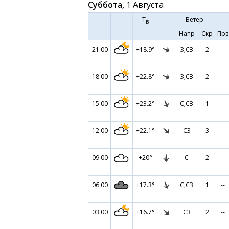
Суббота,
1 Августа
Т
Ветер
в
Напр
Скр
Прв
21:00
+18.9°
З,СЗ
2
--
18:00
+22.8°
З,СЗ
2
--
15:00
+23.2°
С,СЗ
1
--
12:00
+22.1°
СЗ
3
--
09:00
+20°
С
2
--
06:00
+17.3°
С,СЗ
1
--
03:00
+16.7°
СЗ
2
--