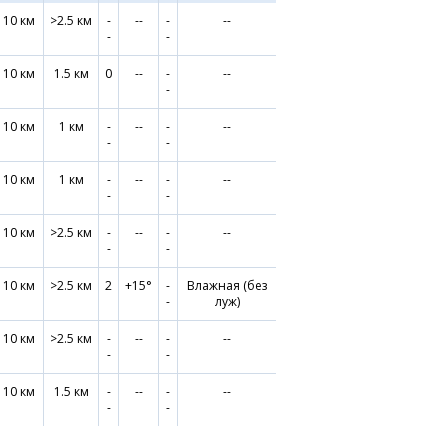
10 км
>2.5 км
-
--
-
--
-
-
10 км
1.5 км
0
--
-
--
-
10 км
1 км
-
--
-
--
-
-
10 км
1 км
-
--
-
--
-
-
10 км
>2.5 км
-
--
-
--
-
-
10 км
>2.5 км
2
+15°
-
Влажная (без
-
луж)
10 км
>2.5 км
-
--
-
--
-
-
10 км
1.5 км
-
--
-
--
-
-