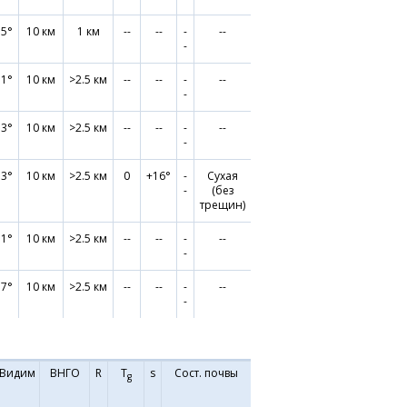
.5°
10 км
1 км
--
--
-
--
-
.1°
10 км
>2.5 км
--
--
-
--
-
.3°
10 км
>2.5 км
--
--
-
--
-
.3°
10 км
>2.5 км
0
+16°
-
Сухая
-
(без
трещин)
.1°
10 км
>2.5 км
--
--
-
--
-
.7°
10 км
>2.5 км
--
--
-
--
-
Видим
ВНГО
R
T
s
Сост. почвы
g