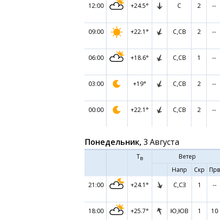
12:00
+24.5°
С
2
--
09:00
+22.1°
С,СВ
2
--
06:00
+18.6°
С,СВ
1
--
03:00
+19°
С,СВ
2
--
00:00
+22.1°
С,СВ
2
--
Понедельник,
3 Августа
Т
Ветер
в
Напр
Скр
Прв
21:00
+24.1°
С,СЗ
1
--
18:00
+25.7°
Ю,ЮВ
1
10