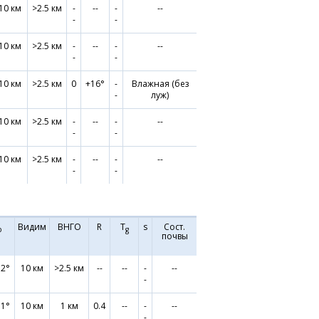
10 км
>2.5 км
-
--
-
--
-
-
10 км
>2.5 км
-
--
-
--
-
-
10 км
>2.5 км
0
+16°
-
Влажная (без
-
луж)
10 км
>2.5 км
-
--
-
--
-
-
10 км
>2.5 км
-
--
-
--
-
-
Видим
ВНГО
R
T
s
Сост.
р
g
почвы
.2°
10 км
>2.5 км
--
--
-
--
-
.1°
10 км
1 км
0.4
--
-
--
-