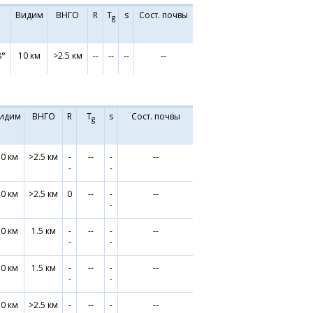
Видим
ВНГО
R
T
s
Сост. почвы
g
8°
10 км
>2.5 км
--
--
--
--
идим
ВНГО
R
T
s
Сост. почвы
g
10 км
>2.5 км
-
--
-
--
-
-
10 км
>2.5 км
0
--
-
--
-
10 км
1.5 км
-
--
-
--
-
-
10 км
1.5 км
-
--
-
--
-
-
10 км
>2.5 км
-
--
-
--