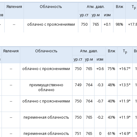
Явления
Облачность
Атм. давл.
Влж
Т
р
рв
ур.ст
ур.м
изм
-
--
облачно с прояснениями
750
765
+0.1
98%
+17.
Явления
Облачность
Атм. давл.
Влж
Т
В
р
в
ур.ст
ур.м
изм
--
облачно с прояснениями
750
765
+0.6
75%
+16.7°
--
преимущественно
749
764
-0.3
48%
+13.5°
облачно
--
облачно с прояснениями
750
764
-0.7
40%
+11.9°
--
переменная облачность
750
765
-0.2
43%
+11.9°
--
переменная облачность
751
765
0
61%
+14.9°