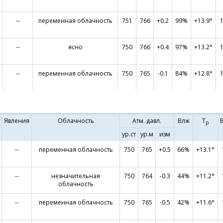
--
переменная облачность
751
766
+0.2
99%
+13.9°
--
ясно
750
766
+0.4
97%
+13.2°
--
переменная облачность
750
765
-0.1
84%
+12.8°
Явления
Облачность
Атм. давл.
Влж
Т
р
ур.ст
ур.м
изм
--
переменная облачность
750
765
+0.5
66%
+13.1°
--
незначительная
750
764
-0.3
44%
+11.2°
облачность
--
переменная облачность
750
765
-0.5
42%
+11.6°