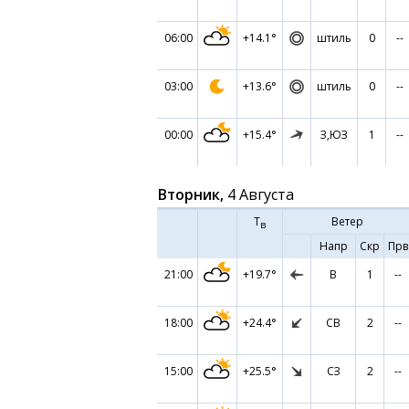
06:00
+14.1°
штиль
0
--
03:00
+13.6°
штиль
0
--
00:00
+15.4°
З,ЮЗ
1
--
Вторник,
4 Августа
Т
Ветер
в
Напр
Скр
Прв
21:00
+19.7°
В
1
--
18:00
+24.4°
СВ
2
--
15:00
+25.5°
СЗ
2
--