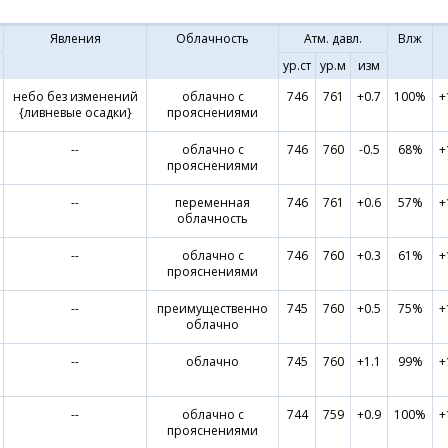
Явления
Облачность
Атм. давл.
Влж
ур.ст
ур.м
изм
небо без изменений
облачно с
746
761
+0.7
100%
+
{ливневые осадки}
прояснениями
--
облачно с
746
760
-0.5
68%
+
прояснениями
--
переменная
746
761
+0.6
57%
+
облачность
--
облачно с
746
760
+0.3
61%
+
прояснениями
--
преимущественно
745
760
+0.5
75%
+
облачно
--
облачно
745
760
+1.1
99%
+
--
облачно с
744
759
+0.9
100%
+
прояснениями