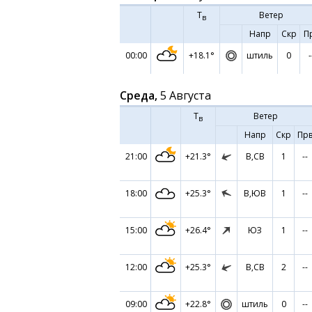
Т
Ветер
в
Напр
Скр
П
00:00
+18.1°
штиль
0
-
Среда,
5 Августа
Т
Ветер
в
Напр
Скр
Пр
21:00
+21.3°
В,СВ
1
--
18:00
+25.3°
В,ЮВ
1
--
15:00
+26.4°
ЮЗ
1
--
12:00
+25.3°
В,СВ
2
--
09:00
+22.8°
штиль
0
--