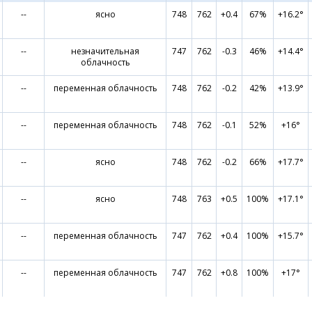
--
ясно
748
762
+0.4
67%
+16.2°
--
незначительная
747
762
-0.3
46%
+14.4°
облачность
--
переменная облачность
748
762
-0.2
42%
+13.9°
--
переменная облачность
748
762
-0.1
52%
+16°
--
ясно
748
762
-0.2
66%
+17.7°
--
ясно
748
763
+0.5
100%
+17.1°
--
переменная облачность
747
762
+0.4
100%
+15.7°
--
переменная облачность
747
762
+0.8
100%
+17°