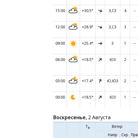
15:00
+30.5°
З,СЗ
4
--
12:00
+28.9°
З,СЗ
3
--
09:00
+25.4°
З
1
--
06:00
+18.5°
ЮЗ
2
--
03:00
+17.4°
Ю,ЮЗ
2
--
00:00
+18.5°
ЮЗ
1
--
Воскресенье,
2 Августа
Т
Ветер
в
Напр
Скр
Прв