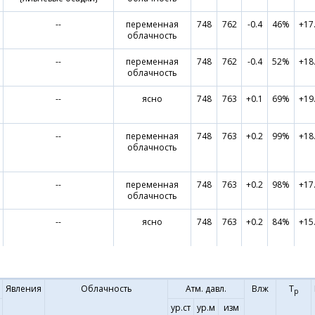
--
переменная
748
762
-0.4
46%
+17
облачность
--
переменная
748
762
-0.4
52%
+18
облачность
--
ясно
748
763
+0.1
69%
+19
--
переменная
748
763
+0.2
99%
+18
облачность
--
переменная
748
763
+0.2
98%
+17
облачность
--
ясно
748
763
+0.2
84%
+15
Явления
Облачность
Атм. давл.
Влж
Т
р
ур.ст
ур.м
изм