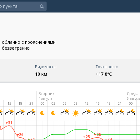
облачно с прояснениями
безветренно
Видимость:
Точка росы:
10 км
+17.8°C
Вторник
Среда
4 августа
5 август
2
15
18
21
00
03
06
09
12
15
18
21
00
+31
9
+26
+26
+25
+24
+24