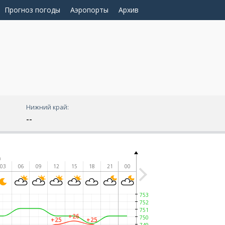
Прогноз погоды
Аэропорты
Архив
Нижний край:
--
а
03
06
09
12
15
18
21
00
753
752
751
+26
750
+25
+25