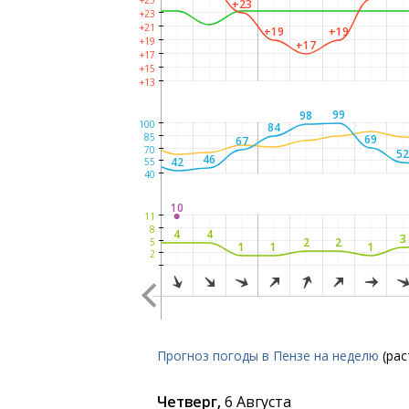
+25
+23
+23
+21
+19
+19
+19
+17
+17
+17
+16
+17
+15
+13
100
100
100
99
98
100
84
85
69
67
66
70
52
5
46
42
55
40
10
11
8
4
4
4
3
2
2
2
2
5
1
1
1
1
1
2
Прогноз погоды в Пензе на неделю
(ра
Четверг,
6 Августа