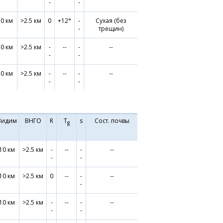
-
-
10 км
>2.5 км
0
+12°
-
Сухая (без
-
трещин)
10 км
>2.5 км
-
--
-
--
-
-
10 км
>2.5 км
-
--
-
--
-
-
Видим
ВНГО
R
T
s
Сост. почвы
g
10 км
>2.5 км
-
--
-
--
-
-
10 км
>2.5 км
0
--
-
--
-
10 км
>2.5 км
-
--
-
--
-
-