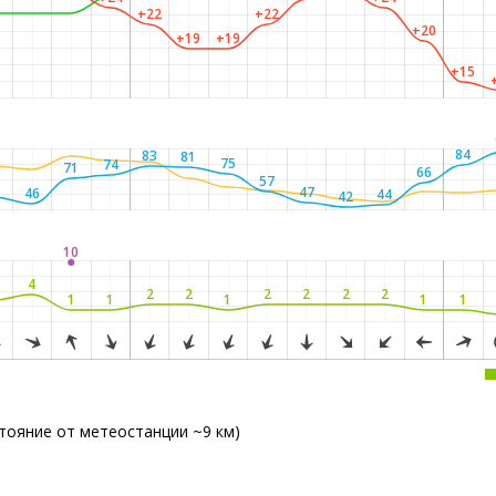
+22
+22
+20
+19
+19
+15
84
83
81
75
74
71
66
57
2
47
46
44
42
10
4
2
2
2
2
2
2
1
1
1
1
1
стояние от метеостанции ~9 км)