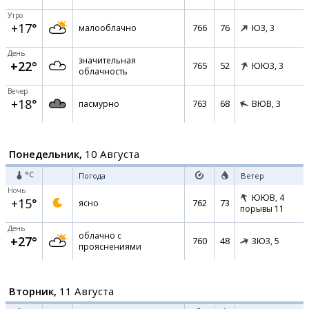
Утро
+17°
766
76
малооблачно
ЮЗ,
3
День
значительная
+22°
765
52
ЮЮЗ,
3
облачность
Вечер
+18°
763
68
пасмурно
ВЮВ,
3
Понедельник,
10 Августа
°C
Погода
Ветер
Ночь
ЮЮВ,
4
+15°
762
73
ясно
порывы 11
День
облачно с
+27°
760
48
ЗЮЗ,
5
прояснениями
Вторник,
11 Августа