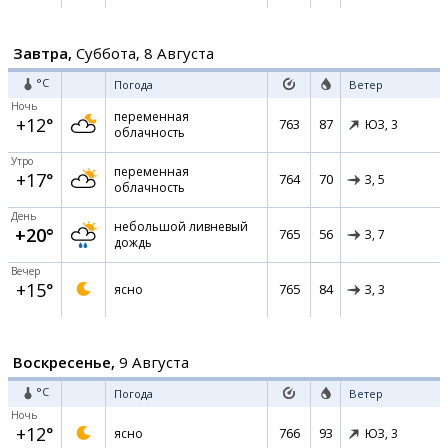
Завтра,
Суббота, 8 Августа
°C
Погода
Ветер
Ночь
переменная
+12°
763
87
ЮЗ,
3
облачность
Утро
переменная
+17°
764
70
З,
5
облачность
День
небольшой ливневый
+20°
765
56
З,
7
дождь
Вечер
+15°
765
84
ясно
З,
3
Воскресенье,
9 Августа
°C
Погода
Ветер
Ночь
+12°
766
93
ясно
ЮЗ,
3