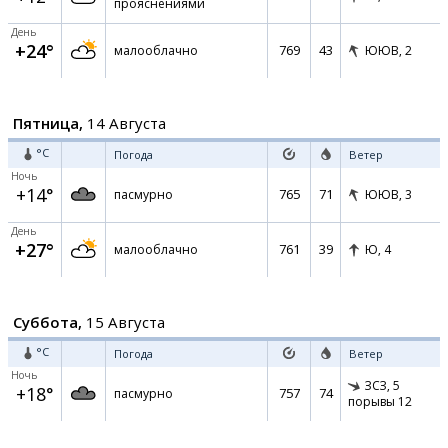
прояснениями
День
+24°
769
43
малооблачно
ЮЮВ,
2
Пятница,
14 Августа
°C
Погода
Ветер
Ночь
+14°
765
71
пасмурно
ЮЮВ,
3
День
+27°
761
39
малооблачно
Ю,
4
Суббота,
15 Августа
°C
Погода
Ветер
Ночь
ЗСЗ,
5
+18°
757
74
пасмурно
порывы 12