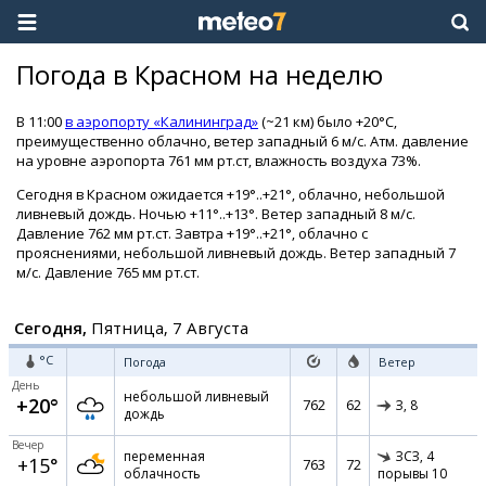
Погода в Красном на неделю
В 11:00
в аэропорту «Калининград»
(~21 км) было +20°C,
преимущественно облачно, ветер западный 6 м/с. Атм. давление
на уровне аэропорта 761 мм рт.ст, влажность воздуха 73%.
Сегодня в Красном ожидается +19°..+21°, облачно, небольшой
ливневый дождь. Ночью +11°..+13°. Ветер западный 8 м/с.
Давление 762 мм рт.ст. Завтра +19°..+21°, облачно с
прояснениями, небольшой ливневый дождь. Ветер западный 7
м/с. Давление 765 мм рт.ст.
Сегодня,
Пятница, 7 Августа
°C
Погода
Ветер
День
небольшой ливневый
+20°
762
62
З,
8
дождь
Вечер
переменная
ЗСЗ,
4
+15°
763
72
облачность
порывы 10