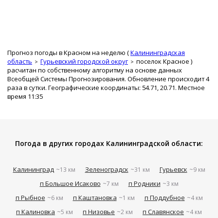
Прогноз погоды в Красном на неделю (
Калининградская
область
Гурьевский городской округ
поселок Красное
)
расчитан по собственному алгоритму на основе данных
Всеобщей Системы Прогнозирования. Обновление происходит 4
раза в сутки. Географические координаты: 54.71, 20.71. Местное
время 11:35
Погода в других городах Калининградской области:
Калининград
Зеленоградск
Гурьевск
~13 км
~31 км
~9 км
п Большое Исаково
п Родники
~7 км
~3 км
п Рыбное
п Каштановка
п Поддубное
~6 км
~1 км
~4 км
п Калиновка
п Низовье
п Славянское
~5 км
~2 км
~4 км