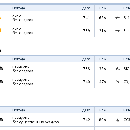
Погода
Давл
Влж
Вет
ясно
741
65
В,
1
%
без осадков
ясно
739
21
З,
4
%
без осадков
а
Погода
Давл
Влж
Вет
пасмурно
738
35
ВЮ
%
без осадков
пасмурно
740
47
СЗ,
%
без осадков
Погода
Давл
Влж
Вет
пасмурно
742
89
ССЗ
%
без существенных осадков