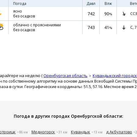
Погода
Давл
Влж
Вет
ясно
742
90
ССЗ
%
без осадков
облачно с прояснениями
743
41
С,
7
%
без осадков
Карайгере на неделю (
Оренбургская область
Кувандыкский городск
ан по собственному алгоритму на основе данных Всеобщей Системы П
за в сутки. Географические координаты: 51.5, 57.16. Местное время 2
Погода в других городах Оренбургской области:
отроицк
Медногорск
Кувандык
д Акбулатово
~86 км
~31 км
~13 км
~2