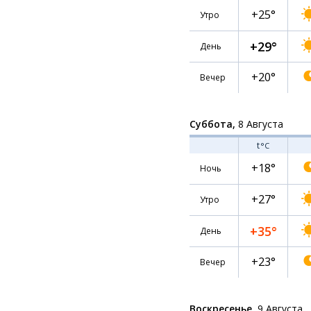
+25°
Утро
+29°
День
+20°
Вечер
Суббота,
8 Августа
t
°C
+18°
Ночь
+27°
Утро
+35°
День
+23°
Вечер
Воскресенье,
9 Августа