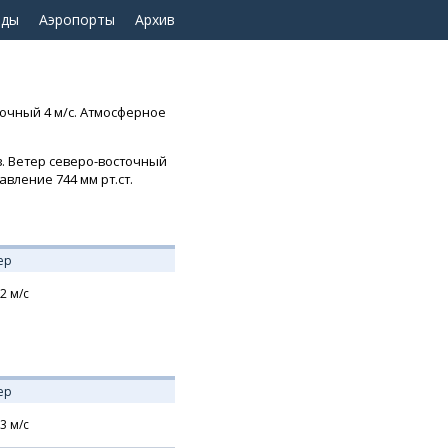
оды
Аэропорты
Архив
точный 4 м/с. Атмосферное
в. Ветер северо-восточный
Давление 744 мм рт.ст.
ер
2
м/с
ер
3
м/с