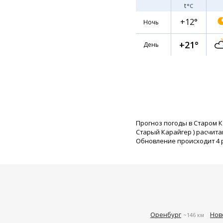
t
°C
+12°
Ночь
+21°
День
Прогноз погоды в Старом 
Старый Карайгер
) расчит
Обновление происходит 4 ра
Оренбург
Нов
~146 км