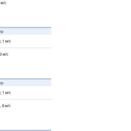
м/с
ер
В,
1
м/с
3
м/с
ер
В,
1
м/с
,
8
м/с