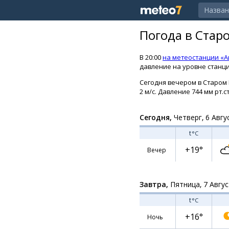
Погода в Стар
В 20:00
на метеостанции «А
давление на уровне станции
Сегодня вечером в Старом 
2 м/с. Давление 744 мм рт.с
Сегодня,
Четверг, 6 Авгу
t
°C
+19°
Вечер
Завтра,
Пятница, 7 Авгу
t
°C
+16°
Ночь