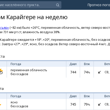
Прогноз пог
ом Карайгере на неделю
къяр»
(~82 км) было +26°C, переменная облачность, ветер северо-вос
 731 мм рт.ст, влажность воздуха 38%.
Карайгере ожидается +18°..+20°, переменная облачность, без осадко
т. Завтра +27°..+29°, ясно, без осадков. Ветер северо-восточный 4 м/с. 
ста
Погода
Давл
Влж
Вет
переменная облачность
744
74
СВ,
%
без осадков
ста
Погода
Давл
Влж
Вет
ясно
745
79
СВ,
%
без осадков