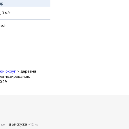
ер
,
3
м/с
м/с
ой округ
деревня
рогнозирования.
0:29
д Бискужа
 км
~12 км