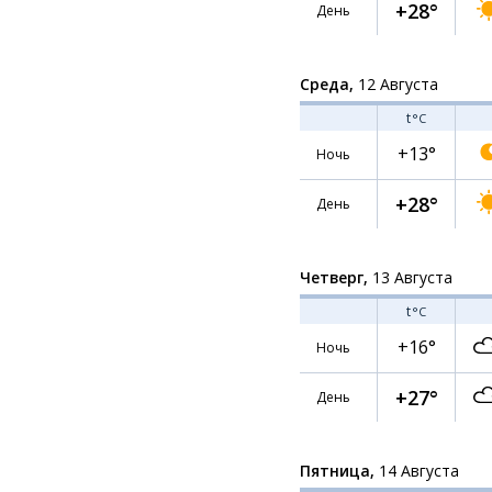
+28°
День
Среда,
12 Августа
t
°C
+13°
Ночь
+28°
День
Четверг,
13 Августа
t
°C
+16°
Ночь
+27°
День
Пятница,
14 Августа