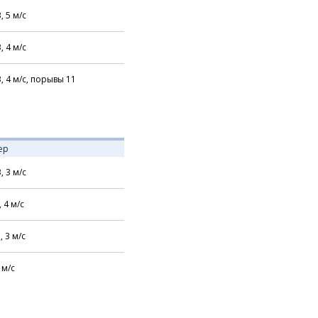
В,
5
м/с
В,
4
м/с
В,
4
м/с,
порывы 11
ер
В,
3
м/с
,
4
м/с
,
3
м/с
м/с