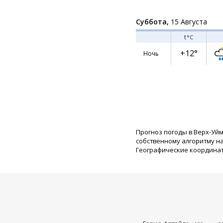
Суббота,
15 Августа
t
°C
+12°
Ночь
Прогноз погоды в Верх-Уй
собственному алгоритму н
Географические координаты: