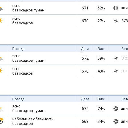
ясно
671
52
шти
%
без осадков, туман
ясно
670
27
ЗСЗ
%
без осадков
Погода
Давл
Влж
Вет
ясно
672
59
ЗЮ
%
без осадков, туман
ясно
670
40
ЗЮ
%
без осадков
Погода
Давл
Влж
Вет
ясно
672
74
шти
%
без осадков, туман
небольшая облачность
669
34
шти
%
без осадков