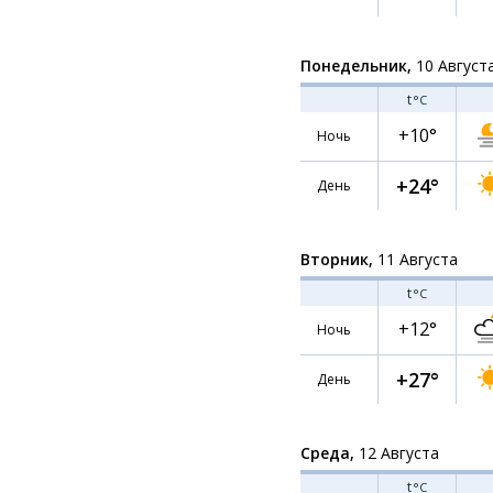
Понедельник,
10 Август
t
°C
+10°
Ночь
+24°
День
Вторник,
11 Августа
t
°C
+12°
Ночь
+27°
День
Среда,
12 Августа
t
°C