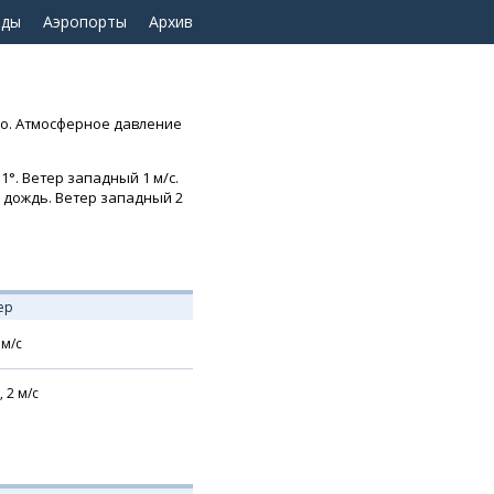
оды
Аэропорты
Архив
нно. Атмосферное давление
1°. Ветер западный 1 м/с.
й дождь. Ветер западный 2
ер
м/с
,
2
м/с