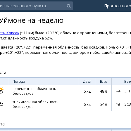
Прогноз пог
-Уймоне на неделю
сть-Кокса»
(~11 км) было +20.3°C, облачно с прояснениями, безветре
т.ст, влажность воздуха 62%.
ается +20°..+22°, переменная облачность, без осадков. Ночью +9°..+1
втра +20°..+22°, переменная облачность, вечером небольшой ливневы
ста
Погода
Давл
Влж
Вет
переменная облачность
672
48
З,
1
%
без осадков
значительная облачность
672
54
ЗСЗ
%
без осадков
ста