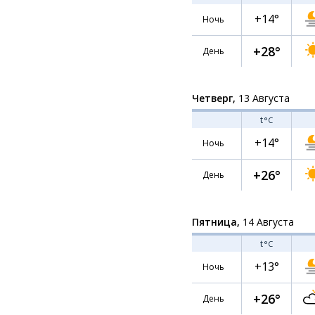
+14°
Ночь
+28°
День
Четверг,
13 Августа
t
°C
+14°
Ночь
+26°
День
Пятница,
14 Августа
t
°C
+13°
Ночь
+26°
День