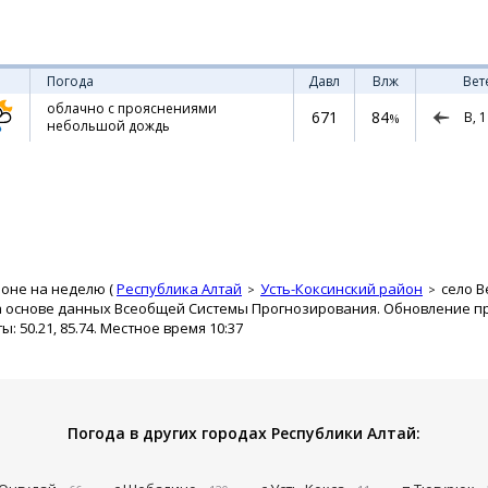
Погода
Давл
Влж
Вет
облачно с прояснениями
671
84
В,
1
%
небольшой дождь
моне на неделю (
Республика Алтай
Усть-Коксинский район
село 
а основе данных Всеобщей Системы Прогнозирования. Обновление про
 50.21, 85.74. Местное время 10:37
Погода в других городах Республики Алтай: