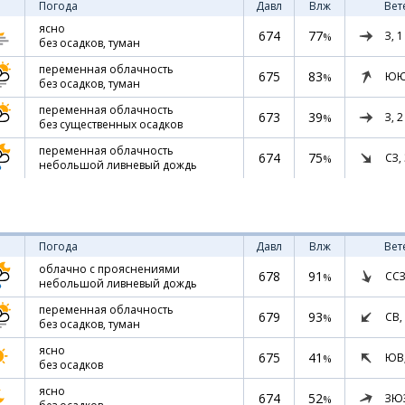
Погода
Давл
Влж
Вет
ясно
674
77
З,
1
%
без осадков, туман
переменная облачность
675
83
ЮЮ
%
без осадков, туман
переменная облачность
673
39
З,
2
%
без существенных осадков
переменная облачность
674
75
СЗ,
%
небольшой ливневый дождь
Погода
Давл
Влж
Вет
облачно с прояснениями
678
91
ССЗ
%
небольшой ливневый дождь
переменная облачность
679
93
СВ,
%
без осадков, туман
ясно
675
41
ЮВ
%
без осадков
ясно
674
52
ЗЮ
%