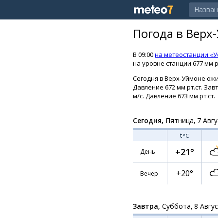
Погода в Верх
В 09:00
на метеостанции «У
на уровне станции 677 мм р
Сегодня в Верх-Уймоне ожид
Давление 672 мм рт.ст. За
м/с. Давление 673 мм рт.ст.
Сегодня,
Пятница, 7 Авгу
t
°C
+21°
День
+20°
Вечер
Завтра,
Суббота, 8 Авгу