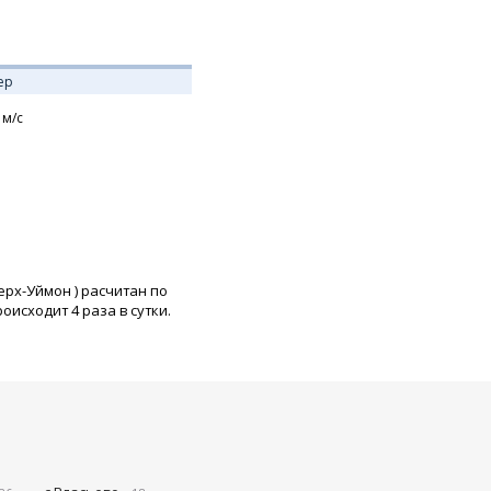
ер
м/с
Верх-Уймон
) расчитан по
исходит 4 раза в сутки.