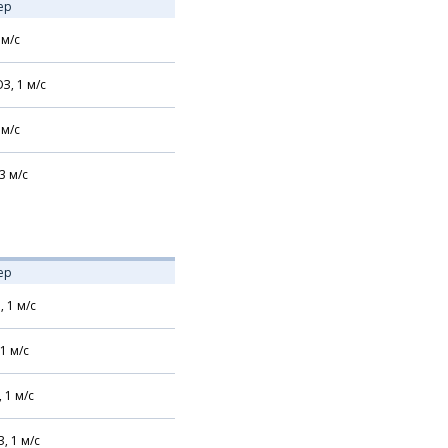
ер
м/с
З,
1
м/с
м/с
3
м/с
ер
,
1
м/с
1
м/с
,
1
м/с
З,
1
м/с