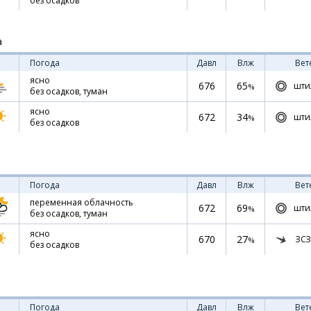
без осадков
а
Погода
Давл
Влж
Вет
ясно
676
65
шти
%
без осадков, туман
ясно
672
34
шти
%
без осадков
Погода
Давл
Влж
Вет
переменная облачность
672
69
шти
%
без осадков, туман
ясно
670
27
ЗСЗ
%
без осадков
Погода
Давл
Влж
Вет