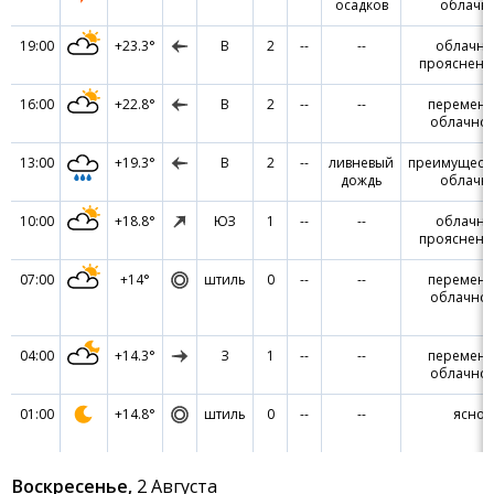
осадков
облачн
19:00
+23.3°
В
2
--
--
облачно
прояснен
16:00
+22.8°
В
2
--
--
переменн
облачнос
13:00
+19.3°
В
2
--
ливневый
преимущест
дождь
облачн
10:00
+18.8°
ЮЗ
1
--
--
облачно
прояснен
07:00
+14°
штиль
0
--
--
переменн
облачнос
04:00
+14.3°
З
1
--
--
переменн
облачнос
01:00
+14.8°
штиль
0
--
--
ясно
Воскресенье,
2 Августа