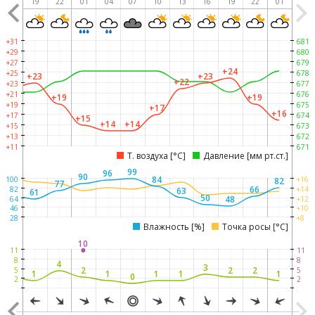
16
19
22
01
04
07
10
13
16
19
22
01
+31
681
+29
680
+27
679
+24
+25
678
+23
+23
+22
+22
+23
677
+21
676
+19
+19
+19
675
+17
+16
+17
674
+15
+14
+14
+15
673
+13
672
+11
671
Т. воздуха [°C]
Давление [мм рт.ст.]
99
96
90
84
100
+16
82
77
68
66
82
+14
63
61
50
48
64
+12
46
+10
28
+8
Влажность [%]
Точка росы [°C]
10
11
11
8
8
4
3
2
2
2
2
5
5
1
1
1
1
1
0
2
2