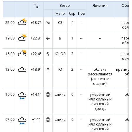
Т
Ветер
Явления
Обла
в
Напр
Скр
Прв
22:00
+18.7°
СЗ
4
--
--
пере
обла
19:00
+22.8°
В
1
--
--
пере
обла
16:00
+22.4°
Ю,ЮВ
2
--
--
пере
обла
13:00
+18.9°
Ю
2
--
облака
преимущ
рассеиваются
обл
{ливневые
осадки}
10:00
+14.1°
штиль
0
--
умеренный
обл
или сильный
ливневый
дождь
07:00
+14°
штиль
0
--
умеренный
обл
или сильный
ливневый