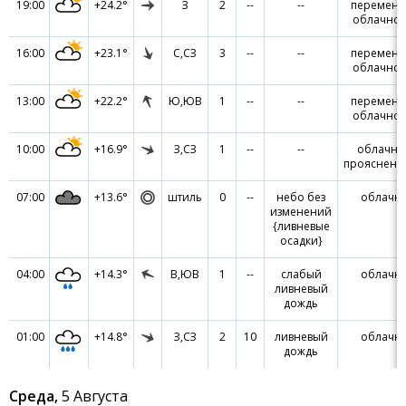
19:00
+24.2°
З
2
--
--
переменн
облачнос
16:00
+23.1°
С,СЗ
3
--
--
переменн
облачнос
13:00
+22.2°
Ю,ЮВ
1
--
--
переменн
облачнос
10:00
+16.9°
З,СЗ
1
--
--
облачно
прояснени
07:00
+13.6°
штиль
0
--
небо без
облачн
изменений
{ливневые
осадки}
04:00
+14.3°
В,ЮВ
1
--
слабый
облачн
ливневый
дождь
01:00
+14.8°
З,СЗ
2
10
ливневый
облачн
дождь
Среда,
5 Августа