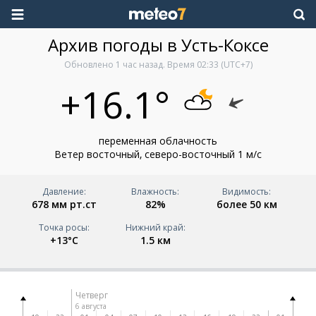
Архив погоды в Усть-Коксе
Обновлено
1 час назад
. Время
02:33
(UTC+7)
+16.1°
переменная облачность
Ветер восточный, северо-восточный 1 м/с
Давление:
Влажность:
Видимость:
678 мм рт.ст
82%
более 50 км
Точка росы:
Нижний край:
+13°C
1.5 км
Четверг
6 августа