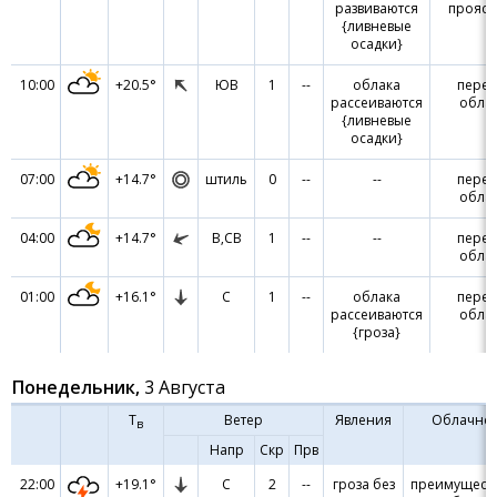
развиваются
прояс
{ливневые
осадки}
10:00
+20.5°
ЮВ
1
--
облака
пере
рассеиваются
обла
{ливневые
осадки}
07:00
+14.7°
штиль
0
--
--
пере
обла
04:00
+14.7°
В,СВ
1
--
--
пере
обла
01:00
+16.1°
С
1
--
облака
пере
рассеиваются
обла
{гроза}
Понедельник,
3 Августа
Т
Ветер
Явления
Облачнос
в
Напр
Скр
Прв
22:00
+19.1°
С
2
--
гроза без
преимущест