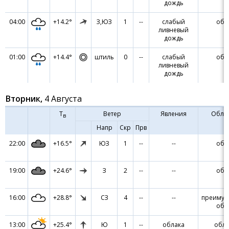
дождь
04:00
+14.2°
З,ЮЗ
1
--
слабый
обл
ливневый
дождь
01:00
+14.4°
штиль
0
--
слабый
обл
ливневый
дождь
Вторник,
4 Августа
Т
Ветер
Явления
Обла
в
Напр
Скр
Прв
22:00
+16.5°
ЮЗ
1
--
--
обл
19:00
+24.6°
З
2
--
--
обл
16:00
+28.8°
СЗ
4
--
--
преимущ
обл
13:00
+25.4°
Ю
1
--
облака
обла