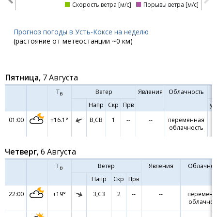
Скорость ветра [м/с]
Порывы ветра [м/с]
Прогноз погоды в Усть-Коксе на неделю
(растояние от метеостанции ~0 км)
Пятница,
7 Августа
Т
Ветер
Явления
Облачность
в
Напр
Скр
Прв
ур
01:00
+16.1°
В,СВ
1
--
--
переменная
6
облачность
Четверг,
6 Августа
Т
Ветер
Явления
Облачнос
в
Напр
Скр
Прв
22:00
+19°
З,СЗ
2
--
--
переменн
облачнос