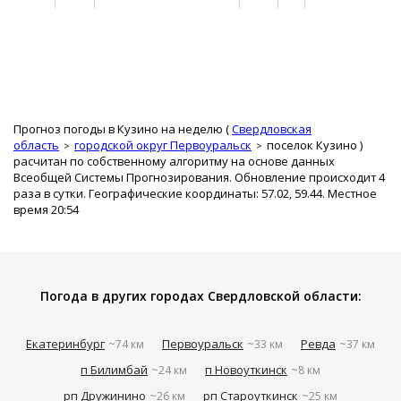
Прогноз погоды в Кузино на неделю (
Свердловская
область
городской округ Первоуральск
поселок Кузино
)
расчитан по собственному алгоритму на основе данных
Всеобщей Системы Прогнозирования. Обновление происходит 4
раза в сутки. Географические координаты: 57.02, 59.44. Местное
время 20:54
Погода в других городах Свердловской области:
Екатеринбург
Первоуральск
Ревда
~74 км
~33 км
~37 км
п Билимбай
п Новоуткинск
~24 км
~8 км
рп Дружинино
рп Староуткинск
~26 км
~25 км