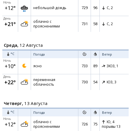
Ночь
+12°
729
96
небольшой дождь
С,
2
День
облачно с
+21°
731
58
С,
2
прояснениями
Среда,
12 Августа
°C
Погода
Ветер
Ночь
+10°
733
89
ясно
ЗЮЗ,
1
День
переменная
+22°
730
54
ЮЗ,
3
облачность
Четверг,
13 Августа
°C
Погода
Ветер
Ночь
облачно с
Ю,
4
+12°
726
75
прояснениями
порывы 13