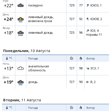
Утро
+22°
729
77
пасмурно
ЮЮЗ,
1
День
ливневый дождь,
+24°
727
92
ЮЮВ,
2
возможна гроза
Вечер
ЮЗ,
4
+18°
725
96
ливневый дождь
порывы 11
Понедельник,
10 Августа
°C
Погода
Ветер
Ночь
значительная
+13°
727
98
ЗСЗ,
1
облачность
День
+19°
727
90
дождь
В,
2
Вторник,
11 Августа
°C
Погода
Ветер