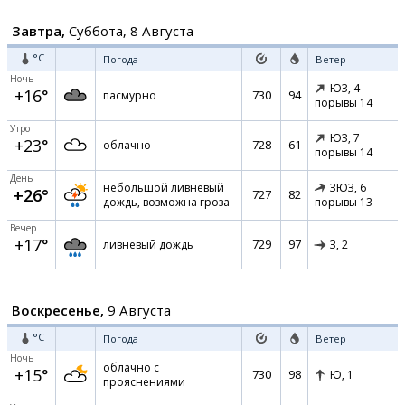
Завтра,
Суббота, 8 Августа
°C
Погода
Ветер
Ночь
ЮЗ,
4
+16°
730
94
пасмурно
порывы 14
Утро
ЮЗ,
7
+23°
728
61
облачно
порывы 14
День
небольшой ливневый
ЗЮЗ,
6
+26°
727
82
дождь, возможна гроза
порывы 13
Вечер
+17°
729
97
ливневый дождь
З,
2
Воскресенье,
9 Августа
°C
Погода
Ветер
Ночь
облачно с
+15°
730
98
Ю,
1
прояснениями