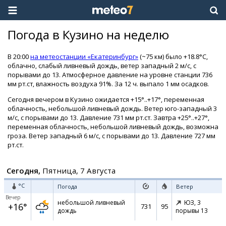
Погода в Кузино на неделю
В 20:00
на метеостанции «Екатеринбург»
(~75 км) было +18.8°C,
облачно, слабый ливневый дождь, ветер западный 2 м/с, с
порывами до 13. Атмосферное давление на уровне станции 736
мм рт.ст, влажность воздуха 91%. За 12 ч. выпало 1 мм осадков.
Сегодня вечером в Кузино ожидается +15°..+17°, переменная
облачность, небольшой ливневый дождь. Ветер юго-западный 3
м/с, с порывами до 13. Давление 731 мм рт.ст. Завтра +25°..+27°,
переменная облачность, небольшой ливневый дождь, возможна
гроза. Ветер западный 6 м/с, с порывами до 13. Давление 727 мм
рт.ст.
Сегодня,
Пятница, 7 Августа
°C
Погода
Ветер
Вечер
небольшой ливневый
ЮЗ,
3
+16°
731
95
дождь
порывы 13