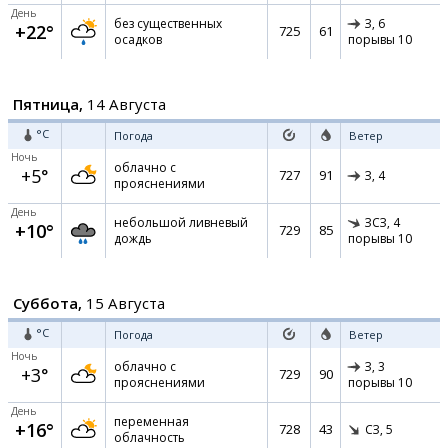
День
без существенных
З,
6
+22°
725
61
осадков
порывы 10
Пятница,
14 Августа
°C
Погода
Ветер
Ночь
облачно с
+5°
727
91
З,
4
прояснениями
День
небольшой ливневый
ЗСЗ,
4
+10°
729
85
дождь
порывы 10
Суббота,
15 Августа
°C
Погода
Ветер
Ночь
облачно с
З,
3
+3°
729
90
прояснениями
порывы 10
День
переменная
+16°
728
43
СЗ,
5
облачность