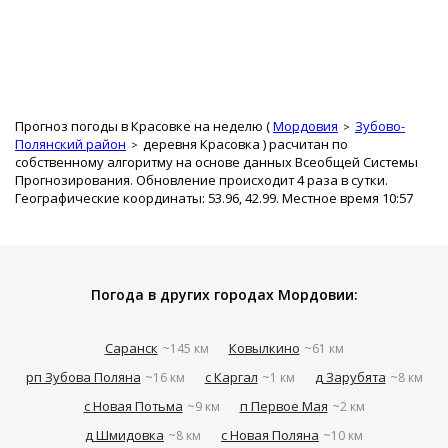
Прогноз погоды в Красовке на неделю (
Мордовия
Зубово-
Полянский район
деревня Красовка
) расчитан по
собственному алгоритму на основе данных Всеобщей Системы
Прогнозирования. Обновление происходит 4 раза в сутки.
Географические координаты: 53.96, 42.99. Местное время 10:57
Погода в других городах Мордовии:
Саранск
Ковылкино
~145 км
~61 км
рп Зубова Поляна
с Каргал
д Зарубята
~16 км
~1 км
~8 км
с Новая Потьма
п Первое Мая
~9 км
~2 км
д Шмидовка
с Новая Поляна
~8 км
~10 км