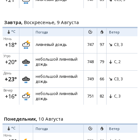
Завтра,
Воскресенье, 9 Августа
°C
Погода
Ветер
Ночь
+18°
747
97
ливневый дождь
СЗ,
3
Утро
небольшой ливневый
+20°
748
79
С,
2
дождь
День
небольшой ливневый
+23°
749
66
СЗ,
3
дождь
Вечер
небольшой ливневый
+16°
751
82
С,
3
дождь
Понедельник,
10 Августа
°C
Погода
Ветер
Ночь