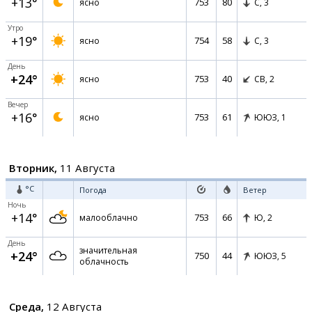
+13°
753
80
ясно
С,
3
Утро
+19°
754
58
ясно
С,
3
День
+24°
753
40
ясно
СВ,
2
Вечер
+16°
753
61
ясно
ЮЮЗ,
1
Вторник,
11 Августа
°C
Погода
Ветер
Ночь
+14°
753
66
малооблачно
Ю,
2
День
значительная
+24°
750
44
ЮЮЗ,
5
облачность
Среда,
12 Августа