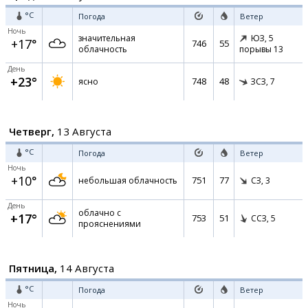
°C
Погода
Ветер
Ночь
значительная
ЮЗ,
5
+17°
746
55
облачность
порывы 13
День
+23°
748
48
ясно
ЗСЗ,
7
Четверг,
13 Августа
°C
Погода
Ветер
Ночь
+10°
751
77
небольшая облачность
СЗ,
3
День
облачно с
+17°
753
51
ССЗ,
5
прояснениями
Пятница,
14 Августа
°C
Погода
Ветер
Ночь