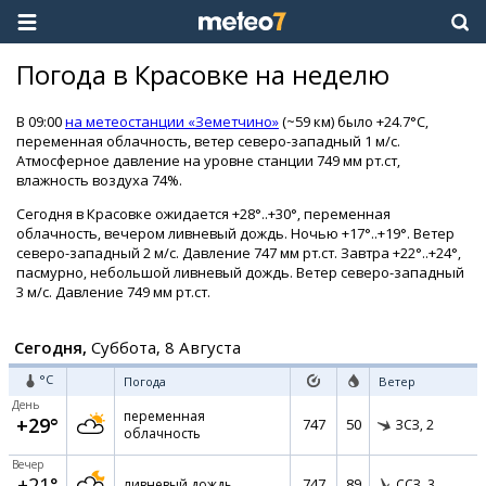
Погода в Красовке на неделю
В 09:00
на метеостанции «Земетчино»
(~59 км) было +24.7°C,
переменная облачность, ветер северо-западный 1 м/с.
Атмосферное давление на уровне станции 749 мм рт.ст,
влажность воздуха 74%.
Сегодня в Красовке ожидается +28°..+30°, переменная
облачность, вечером ливневый дождь. Ночью +17°..+19°. Ветер
северо-западный 2 м/с. Давление 747 мм рт.ст. Завтра +22°..+24°,
пасмурно, небольшой ливневый дождь. Ветер северо-западный
3 м/с. Давление 749 мм рт.ст.
Сегодня,
Суббота, 8 Августа
°C
Погода
Ветер
День
переменная
+29°
747
50
ЗСЗ,
2
облачность
Вечер
+21°
747
89
ливневый дождь
ССЗ,
3