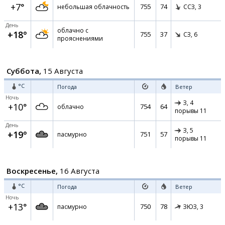
+7°
755
74
небольшая облачность
ССЗ,
3
День
облачно с
+18°
755
37
СЗ,
6
прояснениями
Суббота,
15 Августа
°C
Погода
Ветер
Ночь
З,
4
+10°
754
64
облачно
порывы 11
День
З,
5
+19°
751
57
пасмурно
порывы 11
Воскресенье,
16 Августа
°C
Погода
Ветер
Ночь
+13°
750
78
пасмурно
ЗЮЗ,
3