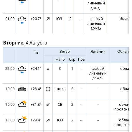
ливневый
дождь
01:00
+20.7°
ЮЗ
2
--
слабый
облачн
ливневый
дождь
Вторник,
4 Августа
Т
Ветер
Явления
Облачн
в
Напр
Скр
Прв
22:00
+24.1°
С
1
--
слабый
облач
ливневый
дождь
19:00
+28.4°
штиль
0
--
--
облач
16:00
+31.8°
СВ
2
--
--
облачн
проясне
13:00
+29.4°
ЮЗ
2
--
--
облачн
проясне