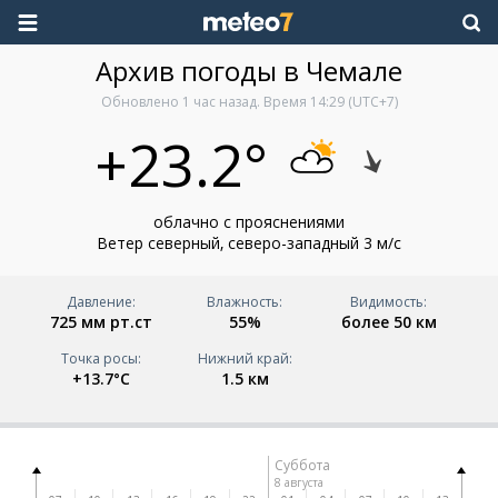
Архив погоды в Чемале
Обновлено
1 час назад
. Время
14:29
(UTC+7)
+23.2°
облачно с прояснениями
Ветер северный, северо-западный 3 м/с
Давление:
Влажность:
Видимость:
725 мм рт.ст
55%
более 50 км
Точка росы:
Нижний край:
+13.7°C
1.5 км
ица
Суббота
ста
8 августа