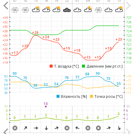
04
07
10
13
16
19
22
01
04
07
10
13
+34
727
+32
726
+30
725
+28
724
+26
+26
723
+24
+23
+23
+24
722
+22
721
+20
+19
+19
+20
720
+18
+18
+17
+18
719
+15
+15
+16
718
+14
717
Т. воздуха [°C]
Давление [мм рт.ст.]
90
90
88
87
92
+19
77
76
75
73
78
+17
55
54
52
64
+15
49
50
+13
36
+11
Влажность [%]
Точка росы [°C]
10
11
11
8
8
3
2
5
5
1
1
1
1
1
0
0
0
0
0
2
2