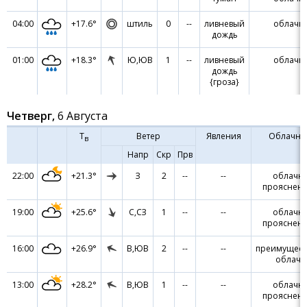
04:00
+17.6°
штиль
0
--
ливневый
облачн
дождь
01:00
+18.3°
Ю,ЮВ
1
--
ливневый
облачн
дождь
{гроза}
Четверг,
6 Августа
Т
Ветер
Явления
Облачно
в
Напр
Скр
Прв
22:00
+21.3°
З
2
--
--
облачно
прояснен
19:00
+25.6°
С,СЗ
1
--
--
облачно
прояснен
16:00
+26.9°
В,ЮВ
2
--
--
преимущест
облачн
13:00
+28.2°
В,ЮВ
1
--
--
облачно
прояснен