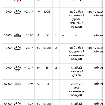
19:00
+24.1°
З,ЮЗ
1
--
небо без
преимущест
изменений
облачн
{гроза,
ливневые
осадки}
16:00
+25.8°
ЮЗ
1
--
--
облачн
13:00
+23.1°
В,ЮВ
2
--
небо без
преимущест
изменений
облачн
{ливневые
осадки}
10:00
+19.1°
В
2
--
слабый
облачн
ливневый
дождь
07:00
+17.9°
СЗ
1
--
местами
облачн
туман
{ливневые
осадки}
04:00
+18.2°
В,ЮВ
1
--
слабый
облачн