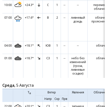
10:00
+24.3°
С
1
--
--
перемен
облачно
07:00
+17.6°
В
2
--
ливневый
облачно
дождь
прояснен
04:00
+18.1°
ЮВ
1
--
--
облачн
01:00
+18.7°
СЗ
1
--
небо без
облачн
изменений
{гроза,
ливневые
осадки}
Среда,
5 Августа
Т
Ветер
Явления
Облачно
в
Напр
Скр
Прв
22:00
+20.1°
СЗ
1
--
зарница
облачн