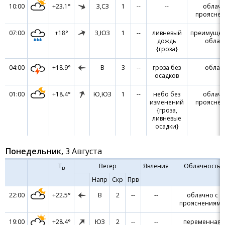
10:00
+23.1°
З,СЗ
1
--
--
облачн
проясне
07:00
+18°
З,ЮЗ
1
--
ливневый
преимущес
дождь
облач
{гроза}
04:00
+18.9°
В
3
--
гроза без
облач
осадков
01:00
+18.4°
Ю,ЮЗ
1
--
небо без
облачн
изменений
проясне
{гроза,
ливневые
осадки}
Понедельник,
3 Августа
Т
Ветер
Явления
Облачность
в
Напр
Скр
Прв
22:00
+22.5°
В
2
--
--
облачно с
прояснениями
19:00
+28.4°
ЮЗ
2
--
--
переменная