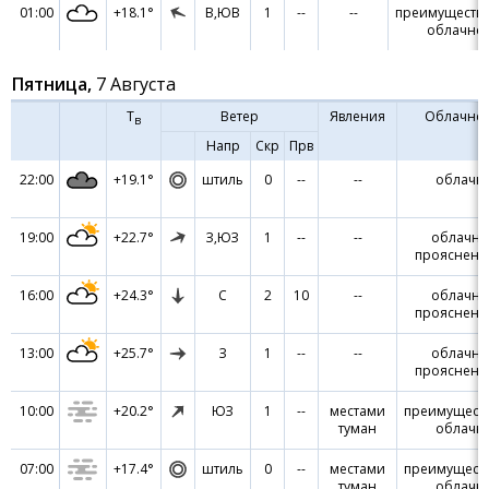
01:00
+18.1°
В,ЮВ
1
--
--
преимуществ
облачно
Пятница,
7 Августа
Т
Ветер
Явления
Облачнос
в
Напр
Скр
Прв
22:00
+19.1°
штиль
0
--
--
облачн
19:00
+22.7°
З,ЮЗ
1
--
--
облачно
прояснен
16:00
+24.3°
С
2
10
--
облачно
прояснен
13:00
+25.7°
З
1
--
--
облачно
прояснен
10:00
+20.2°
ЮЗ
1
--
местами
преимущест
туман
облачн
07:00
+17.4°
штиль
0
--
местами
преимущест
туман
облачн