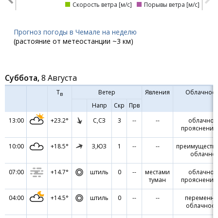
Скорость ветра [м/с]
Порывы ветра [м/с]
Прогноз погоды в Чемале на неделю
(растояние от метеостанции ~3 км)
Суббота,
8 Августа
Т
Ветер
Явления
Облачност
в
Напр
Скр
Прв
13:00
+23.2°
С,СЗ
3
--
--
облачно 
прояснения
10:00
+18.5°
З,ЮЗ
1
--
--
преимуществ
облачно
07:00
+14.7°
штиль
0
--
местами
облачно 
туман
прояснения
04:00
+14.5°
штиль
0
--
--
переменна
облачност