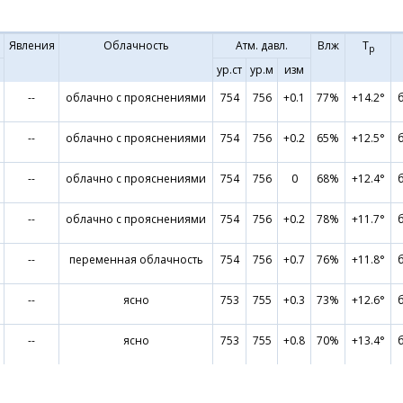
Явления
Облачность
Атм. давл.
Влж
Т
р
ур.ст
ур.м
изм
--
облачно с прояснениями
754
756
+0.1
77%
+14.2°
--
облачно с прояснениями
754
756
+0.2
65%
+12.5°
--
облачно с прояснениями
754
756
0
68%
+12.4°
--
облачно с прояснениями
754
756
+0.2
78%
+11.7°
--
переменная облачность
754
756
+0.7
76%
+11.8°
--
ясно
753
755
+0.3
73%
+12.6°
--
ясно
753
755
+0.8
70%
+13.4°