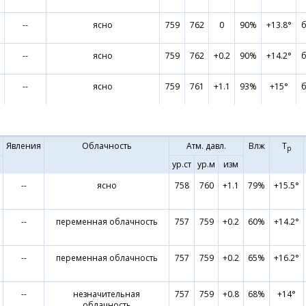
--
ясно
759
762
0
90%
+13.8°
б
--
ясно
759
762
+0.2
90%
+14.2°
б
--
ясно
759
761
+1.1
93%
+15°
б
Явления
Облачность
Атм. давл.
Влж
Т
р
ур.ст
ур.м
изм
--
ясно
758
760
+1.1
79%
+15.5°
--
переменная облачность
757
759
+0.2
60%
+14.2°
--
переменная облачность
757
759
+0.2
65%
+16.2°
--
незначительная
757
759
+0.8
68%
+14°
облачность