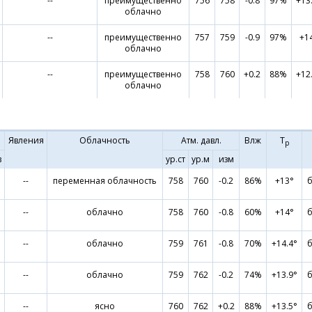
--
преимущественно
756
758
-0.8
97%
+13
облачно
--
преимущественно
757
759
-0.9
97%
+1
облачно
--
преимущественно
758
760
+0.2
88%
+12
облачно
Явления
Облачность
Атм. давл.
Влж
Т
р
в
ур.ст
ур.м
изм
--
переменная облачность
758
760
-0.2
86%
+13°
б
--
облачно
758
760
-0.8
60%
+14°
б
--
облачно
759
761
-0.8
70%
+14.4°
б
--
облачно
759
762
-0.2
74%
+13.9°
б
--
ясно
760
762
+0.2
88%
+13.5°
б