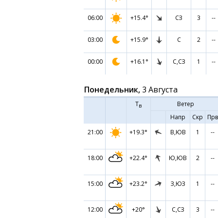
06:00
+15.4°
СЗ
3
--
03:00
+15.9°
С
2
--
00:00
+16.1°
С,СЗ
1
--
Понедельник,
3 Августа
Т
Ветер
в
Напр
Скр
Прв
21:00
+19.3°
В,ЮВ
1
--
18:00
+22.4°
Ю,ЮВ
2
--
15:00
+23.2°
З,ЮЗ
1
--
12:00
+20°
С,СЗ
3
--