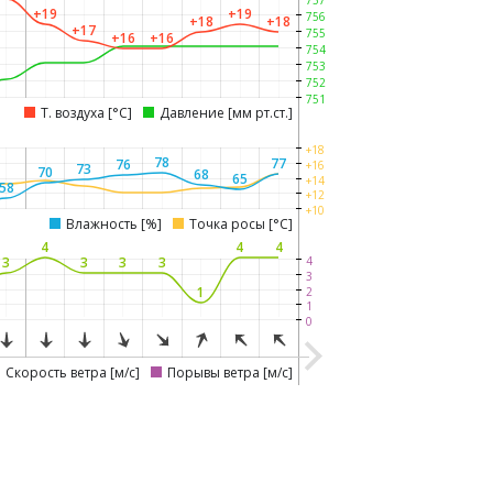
757
+19
+19
756
+18
+18
+17
755
+16
+16
754
753
752
751
Т. воздуха [°C]
Давление [мм рт.ст.]
+18
78
77
76
+16
73
70
68
65
+14
58
+12
+10
Влажность [%]
Точка росы [°C]
4
4
4
3
3
3
3
4
3
1
2
1
0
Скорость ветра [м/с]
Порывы ветра [м/с]