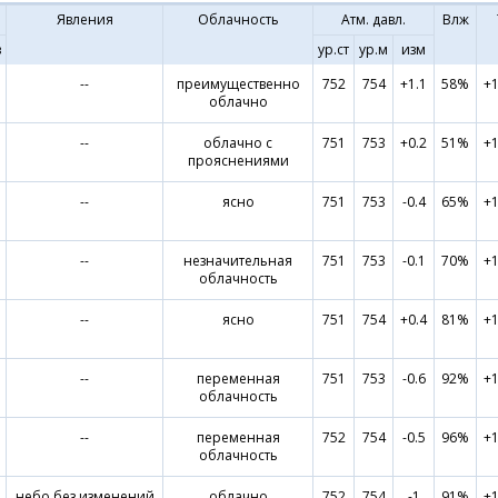
Явления
Облачность
Атм. давл.
Влж
в
ур.ст
ур.м
изм
--
преимущественно
752
754
+1.1
58%
+1
облачно
--
облачно с
751
753
+0.2
51%
+1
прояснениями
--
ясно
751
753
-0.4
65%
+1
--
незначительная
751
753
-0.1
70%
+1
облачность
--
ясно
751
754
+0.4
81%
+1
--
переменная
751
753
-0.6
92%
+1
облачность
--
переменная
752
754
-0.5
96%
+1
облачность
небо без изменений
облачно
752
754
-1
91%
+1