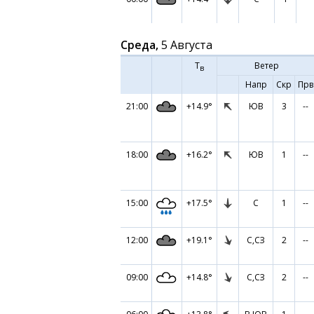
Среда,
5 Августа
Т
Ветер
в
Напр
Скр
Прв
21:00
+14.9°
ЮВ
3
--
18:00
+16.2°
ЮВ
1
--
15:00
+17.5°
С
1
--
12:00
+19.1°
С,СЗ
2
--
09:00
+14.8°
С,СЗ
2
--