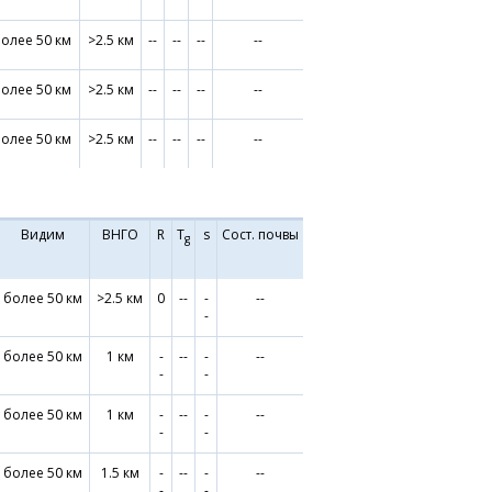
олее 50 км
>2.5 км
--
--
--
--
олее 50 км
>2.5 км
--
--
--
--
олее 50 км
>2.5 км
--
--
--
--
Видим
ВНГО
R
T
s
Сост. почвы
g
более 50 км
>2.5 км
0
--
-
--
-
более 50 км
1 км
-
--
-
--
-
-
более 50 км
1 км
-
--
-
--
-
-
более 50 км
1.5 км
-
--
-
--
-
-