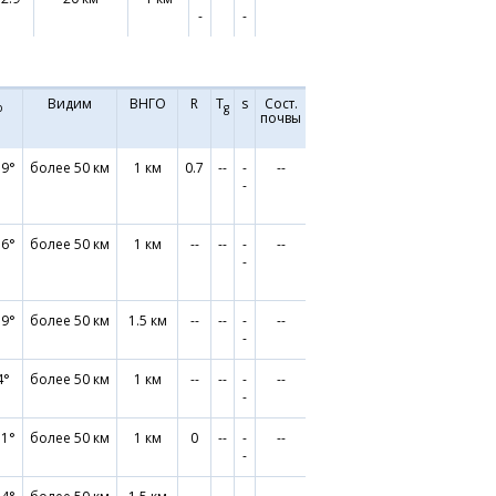
-
-
Видим
ВНГО
R
T
s
Сост.
р
g
почвы
.9°
более 50 км
1 км
0.7
--
-
--
-
.6°
более 50 км
1 км
--
--
-
--
-
.9°
более 50 км
1.5 км
--
--
-
--
-
4°
более 50 км
1 км
--
--
-
--
-
.1°
более 50 км
1 км
0
--
-
--
-