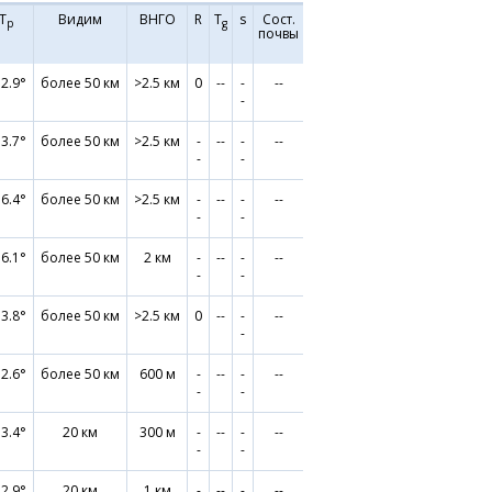
Т
Видим
ВНГО
R
T
s
Сост.
р
g
почвы
2.9°
более 50 км
>2.5 км
0
--
-
--
-
3.7°
более 50 км
>2.5 км
-
--
-
--
-
-
6.4°
более 50 км
>2.5 км
-
--
-
--
-
-
6.1°
более 50 км
2 км
-
--
-
--
-
-
3.8°
более 50 км
>2.5 км
0
--
-
--
-
2.6°
более 50 км
600 м
-
--
-
--
-
-
3.4°
20 км
300 м
-
--
-
--
-
-
2.9°
20 км
1 км
-
--
-
--