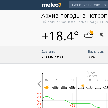
Архив погоды в Петро
Обновлено
1 час назад
. Время
19:44
(UTC+12)
+18.4°
Давление:
Влажность:
754 мм рт.ст
77%
Вторник
Среда
4 августа
5 августа
18
21
00
03
06
09
12
15
18
21
00
03
0
+30
+28
+26
+24
+22
+22