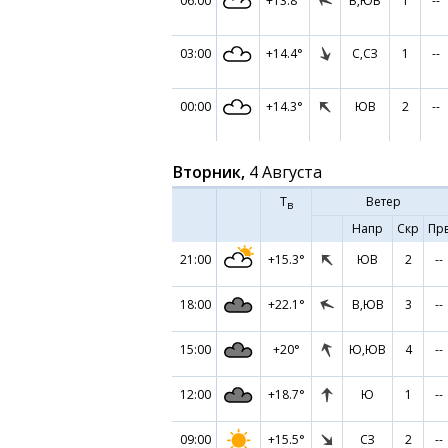
06:00
+13.8°
В,ЮВ
1
--
03:00
+14.4°
С,СЗ
1
--
00:00
+14.3°
ЮВ
2
--
Вторник,
4 Августа
Т
Ветер
в
Напр
Скр
Пр
21:00
+15.3°
ЮВ
2
--
18:00
+22.1°
В,ЮВ
3
--
15:00
+20°
Ю,ЮВ
4
--
12:00
+18.7°
Ю
1
--
09:00
+15.5°
СЗ
2
--