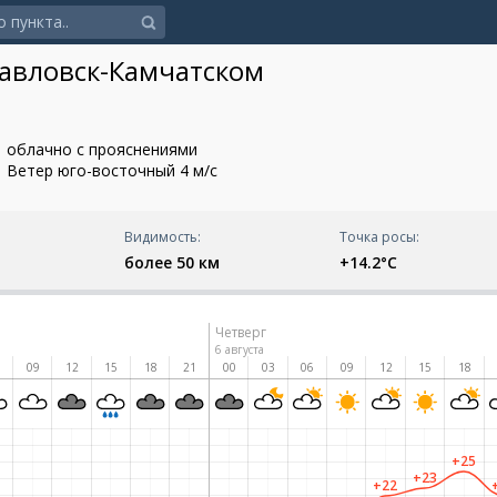
павловск-Камчатском
облачно с прояснениями
Ветер юго-восточный 4 м/с
Видимость:
Точка росы:
более 50 км
+14.2°C
Четверг
6 августа
6
09
12
15
18
21
00
03
06
09
12
15
18
+25
+23
+22