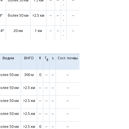
.4°
более 50 км
1.5 км
--
--
-
--
-
4°
более 50 км
>2.5 км
--
--
-
--
-
.4°
20 км
1 км
--
--
-
--
-
Видим
ВНГО
R
T
s
Сост. почвы
g
олее 50 км
300 м
0
--
--
--
олее 50 км
>2.5 км
--
--
--
--
олее 50 км
>2.5 км
--
--
--
--
олее 50 км
>2.5 км
--
--
--
--
олее 50 км
>2.5 км
0
--
--
--