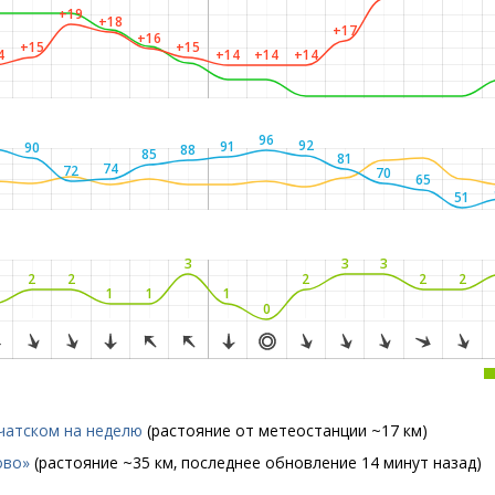
+19
+18
+17
+16
+15
+15
4
+14
+14
+14
7
96
92
91
90
88
85
81
74
72
70
65
51
3
3
3
2
2
2
2
2
1
1
1
0
чатском на неделю
(растояние от метеостанции ~17 км)
ово»
(растояние ~35 км, последнее обновление 14 минут назад)