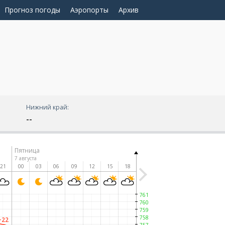
Прогноз погоды
Аэропорты
Архив
Нижний край:
--
Пятница
7 августа
21
00
03
06
09
12
15
18
761
760
759
758
+22