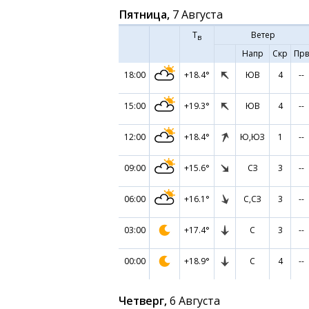
Пятница,
7 Августа
Т
Ветер
в
Напр
Скр
Прв
18:00
+18.4°
ЮВ
4
--
15:00
+19.3°
ЮВ
4
--
12:00
+18.4°
Ю,ЮЗ
1
--
09:00
+15.6°
СЗ
3
--
06:00
+16.1°
С,СЗ
3
--
03:00
+17.4°
С
3
--
00:00
+18.9°
С
4
--
Четверг,
6 Августа