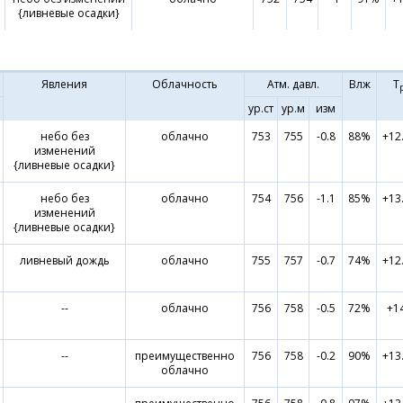
{ливневые осадки}
Явления
Облачность
Атм. давл.
Влж
Т
ур.ст
ур.м
изм
небо без
облачно
753
755
-0.8
88%
+12
изменений
{ливневые осадки}
небо без
облачно
754
756
-1.1
85%
+13
изменений
{ливневые осадки}
ливневый дождь
облачно
755
757
-0.7
74%
+12
--
облачно
756
758
-0.5
72%
+1
--
преимущественно
756
758
-0.2
90%
+13
облачно