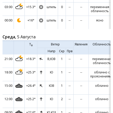
03:00
+15.3°
штиль
0
--
--
переменная
облачность
00:00
+16°
штиль
0
--
--
ясно
Среда,
5 Августа
Т
Ветер
Явления
Облачность
в
Напр
Скр
Прв
21:00
+18.3°
В,ЮВ
1
--
--
переменная
облачность
18:00
+25.3°
Ю
1
--
--
облачно с
прояснениям
15:00
+26.4°
ЮВ
1
--
--
облачно
12:00
+25.2°
Ю
2
--
--
облачно
09:00
+22.6°
Ю,ЮЗ
1
--
--
облачно