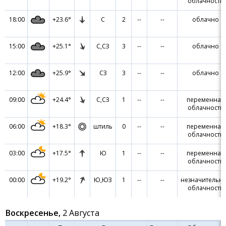
облачность
18:00
+23.6°
С
2
--
--
облачно
15:00
+25.1°
С,СЗ
3
--
--
облачно
12:00
+25.9°
СЗ
3
--
--
облачно
09:00
+24.4°
С,СЗ
1
--
--
переменная
облачность
06:00
+18.3°
штиль
0
--
--
переменная
облачность
03:00
+17.5°
Ю
1
--
--
переменная
облачность
00:00
+19.2°
Ю,ЮЗ
1
--
--
незначительн
облачность
Воскресенье,
2 Августа