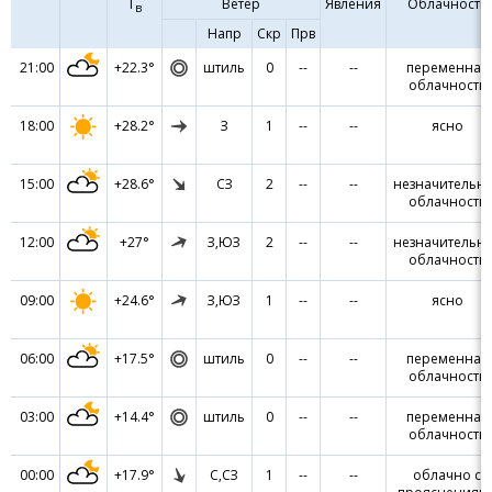
Т
Ветер
Явления
Облачность
в
Напр
Скр
Прв
21:00
+22.3°
штиль
0
--
--
переменная
облачность
18:00
+28.2°
З
1
--
--
ясно
15:00
+28.6°
СЗ
2
--
--
незначительн
облачность
12:00
+27°
З,ЮЗ
2
--
--
незначительн
облачность
09:00
+24.6°
З,ЮЗ
1
--
--
ясно
06:00
+17.5°
штиль
0
--
--
переменная
облачность
03:00
+14.4°
штиль
0
--
--
переменная
облачность
00:00
+17.9°
С,СЗ
1
--
--
облачно с