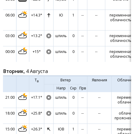
06:00
+14.3°
Ю
1
--
--
переменная
облачность
03:00
+13.2°
штиль
0
--
--
переменная
облачность
00:00
+15°
штиль
0
--
--
переменная
облачность
Вторник,
4 Августа
Т
Ветер
Явления
Облачно
в
Напр
Скр
Прв
21:00
+17.1°
штиль
0
--
--
перемен
облачно
18:00
+25.8°
штиль
0
--
--
облачно
прояснен
15:00
+26.3°
ЮВ
1
--
--
перемен
облачно