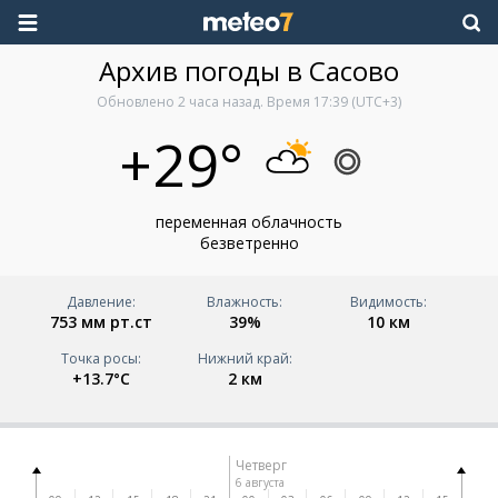
Архив погоды в Сасово
Обновлено
2 часа назад
. Время
17:39
(UTC+3)
+29°
переменная облачность
безветренно
Давление:
Влажность:
Видимость:
753 мм рт.ст
39%
10 км
Точка росы:
Нижний край:
+13.7°C
2 км
Четверг
6 августа