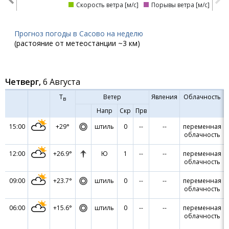
Скорость ветра [м/с]
Порывы ветра [м/с]
Прогноз погоды в Сасово на неделю
(растояние от метеостанции ~3 км)
Четверг,
6 Августа
Т
Ветер
Явления
Облачность
в
Напр
Скр
Прв
15:00
+29°
штиль
0
--
--
переменная
облачность
12:00
+26.9°
Ю
1
--
--
переменная
облачность
09:00
+23.7°
штиль
0
--
--
переменная
облачность
06:00
+15.6°
штиль
0
--
--
переменная
облачность