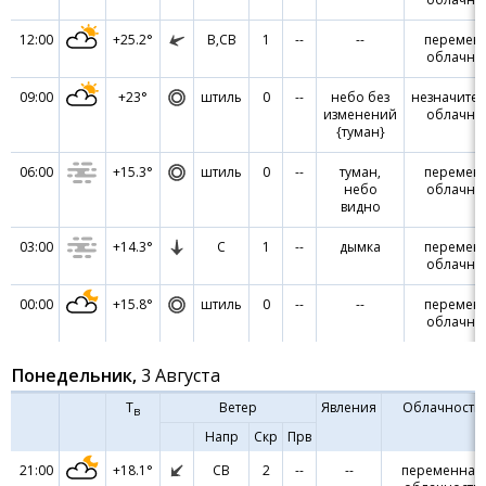
12:00
+25.2°
В,СВ
1
--
--
перемен
облачно
09:00
+23°
штиль
0
--
небо без
незначите
изменений
облачно
{туман}
06:00
+15.3°
штиль
0
--
туман,
перемен
небо
облачно
видно
03:00
+14.3°
С
1
--
дымка
перемен
облачно
00:00
+15.8°
штиль
0
--
--
перемен
облачно
Понедельник,
3 Августа
Т
Ветер
Явления
Облачность
в
Напр
Скр
Прв
21:00
+18.1°
СВ
2
--
--
переменная