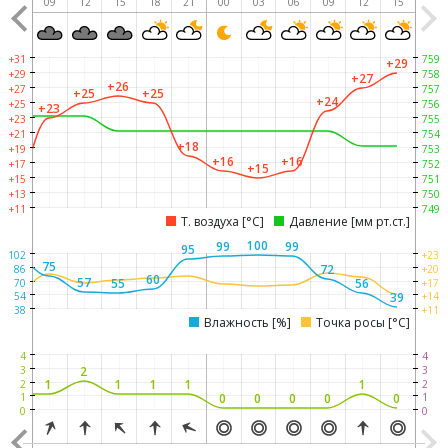
06
09
12
15
18
21
00
03
06
09
12
15
+31
759
+29
+29
758
+27
+26
+27
757
+25
+25
+24
+25
756
+23
+23
755
+21
754
+18
+19
753
+16
+16
+17
752
+15
+14
+15
751
+13
750
+11
749
Т. воздуха [°C]
Давление [мм рт.ст.]
100
98
99
99
95
102
+23
75
72
86
+20
60
57
55
56
70
+17
39
54
+14
38
+11
Влажность [%]
Точка росы [°C]
4
4
3
3
2
1
1
1
1
1
1
2
2
0
0
0
0
0
1
1
0
0