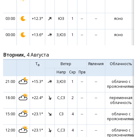
03:00
+12.3°
ЮЗ
1
--
--
ясно
7
00:00
+13.6°
З,ЮЗ
1
--
--
ясно
7
Вторник,
4 Августа
Т
Ветер
Явления
Облачность
в
Напр
Скр
Прв
21:00
+15.3°
З,ЮЗ
1
--
--
облачно с
прояснениями
18:00
+22.4°
С,СЗ
2
--
--
переменная
облачность
15:00
+23.1°
СЗ
4
--
--
облачно с
прояснениями
12:00
+23.1°
С,СЗ
4
--
--
облачно с
прояснениями