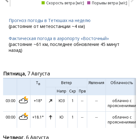
Скорость ветра [м/с]
Порывы ветра [м/с]
Прогноз погоды в Тетюшах на неделю
(растояние от метеостанции ~4 км)
Фактическая погода в аэропорту «Восточный»
(растояние ~61 км, последнее обновление 45 минут
назад)
Пятница,
7 Августа
Т
Ветер
Явления
Облачность
в
Напр
Скр
Прв
03:00
+18°
ЮЗ
1
--
--
облачно с
прояснениями
00:00
+18.1°
Ю
1
--
--
облачно с
прояснениями
Четверг,
6 Августа