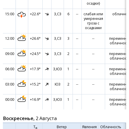
осадки}
15:00
+22.6°
З,СЗ
6
--
слабая или
облачно
умеренная
гроза с
осадками
12:00
+26.6°
З,СЗ
3
--
--
переменна
облачност
09:00
+24.5°
З,СЗ
2
--
--
переменна
облачност
06:00
+17.9°
З,ЮЗ
1
--
--
переменна
облачност
03:00
+15.2°
ЮЗ
2
--
--
переменна
облачност
00:00
+16.9°
З,ЮЗ
1
--
--
переменна
облачност
Воскресенье,
2 Августа
Т
Ветер
Явления
Облачность
в