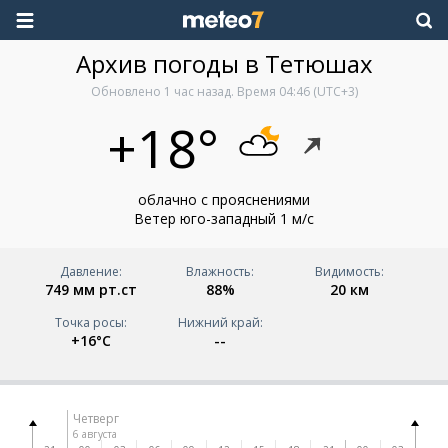
Архив погоды в Тетюшах
Обновлено
1 час назад
. Время
04:46
(UTC+3)
+18°
облачно с прояснениями
Ветер юго-западный 1 м/с
Давление:
Влажность:
Видимость:
749 мм рт.ст
88%
20 км
Точка росы:
Нижний край:
+16°C
--
Четверг
6 августа