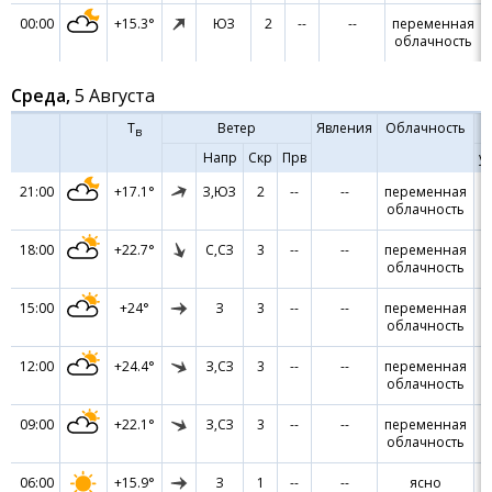
00:00
+15.3°
ЮЗ
2
--
--
переменная
облачность
Среда,
5 Августа
Т
Ветер
Явления
Облачность
в
Напр
Скр
Прв
ур
21:00
+17.1°
З,ЮЗ
2
--
--
переменная
7
облачность
18:00
+22.7°
С,СЗ
3
--
--
переменная
7
облачность
15:00
+24°
З
3
--
--
переменная
7
облачность
12:00
+24.4°
З,СЗ
3
--
--
переменная
7
облачность
09:00
+22.1°
З,СЗ
3
--
--
переменная
7
облачность
06:00
+15.9°
З
1
--
--
ясно
7