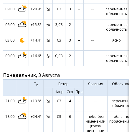
09:00
+20.9°
СЗ
3
--
--
переменная
облачность
06:00
+15.3°
З,СЗ
2
--
--
переменная
облачность
03:00
+14.4°
СЗ
3
--
--
ясно
00:00
+16.6°
С,СЗ
2
--
--
переменная
облачность
Понедельник,
3 Августа
Т
Ветер
Явления
Облачност
в
Напр
Скр
Прв
21:00
+19.8°
СЗ
4
--
--
переменна
облачност
18:00
+24.4°
СЗ
6
--
небо без
облачно с
изменений
прояснения
{гроза,
ливневые