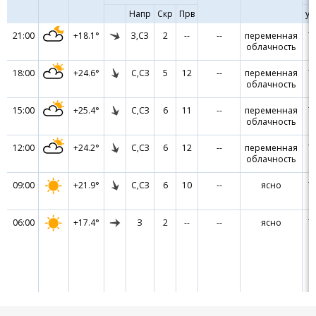
Напр
Скр
Прв
ур
21:00
+18.1°
З,СЗ
2
--
--
переменная
7
облачность
18:00
+24.6°
С,СЗ
5
12
--
переменная
7
облачность
15:00
+25.4°
С,СЗ
6
11
--
переменная
7
облачность
12:00
+24.2°
С,СЗ
6
12
--
переменная
7
облачность
09:00
+21.9°
С,СЗ
6
10
--
ясно
7
06:00
+17.4°
З
2
--
--
ясно
7