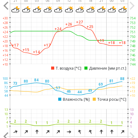
18
21
00
03
06
09
12
15
18
21
00
03
+30
754
+27
+28
753
+26
+25
+26
752
+24
+23
+24
751
+22
750
+19
+20
749
+18
+18
+17
+17
+18
748
+15
+16
747
+14
+14
746
+12
745
+10
744
Т. воздуха [°C]
Давление [мм рт.ст.]
88
100
+22
84
81
80
80
86
+19
73
69
72
+16
57
54
49
46
58
+13
44
44
+10
Влажность [%]
Точка росы [°C]
13
13
10
10
7
7
3
2
2
2
2
2
2
2
1
1
1
1
4
4
1
1