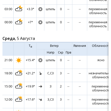
03:00
+3.3°
штиль
0
--
--
переменная
облачность
00:00
+7°
штиль
0
--
--
переменная
облачность
Среда,
5 Августа
Т
Ветер
Явления
Облачность
в
Напр
Скр
Прв
21:00
+15.4°
штиль
0
--
--
ясно
18:00
+21.2°
С,СЗ
3
--
--
незначительн
облачность
15:00
+19.9°
З
2
--
--
переменная
облачность
12:00
+17.6°
З,СЗ
3
--
--
переменная
облачность