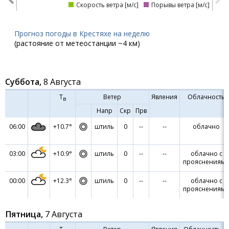
Скорость ветра [м/с]
Порывы ветра [м/с]
Прогноз погоды в Крестяхе на неделю
(растояние от метеостанции ~4 км)
Суббота,
8 Августа
Т
Ветер
Явления
Облачность
в
Напр
Скр
Прв
06:00
+10.7°
штиль
0
--
--
облачно
03:00
+10.9°
штиль
0
--
--
облачно с
прояснениям
00:00
+12.3°
штиль
0
--
--
облачно с
прояснениям
Пятница,
7 Августа