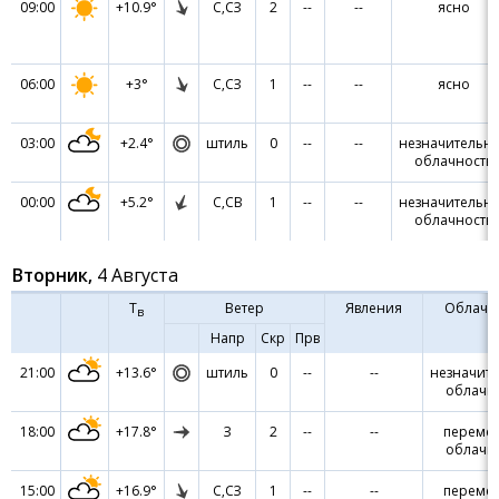
09:00
+10.9°
С,СЗ
2
--
--
ясно
06:00
+3°
С,СЗ
1
--
--
ясно
03:00
+2.4°
штиль
0
--
--
незначительн
облачность
00:00
+5.2°
С,СВ
1
--
--
незначительн
облачность
Вторник,
4 Августа
Т
Ветер
Явления
Облачн
в
Напр
Скр
Прв
21:00
+13.6°
штиль
0
--
--
незначит
облачн
18:00
+17.8°
З
2
--
--
переме
облачн
15:00
+16.9°
С,СЗ
1
--
--
переме