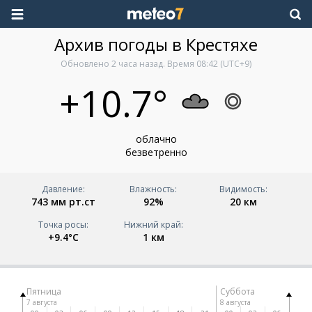
Архив погоды в Крестяхе
Обновлено
2 часа назад
. Время
08:42
(UTC+9)
+10.7°
облачно
безветренно
Давление:
Влажность:
Видимость:
743 мм рт.ст
92%
20 км
Точка росы:
Нижний край:
+9.4°C
1 км
Пятница
Суббота
7 августа
8 августа