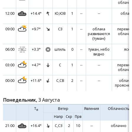
облачн
12:00
+14.4°
Ю,ЮВ
1
--
--
облач
09:00
+9.7°
СЗ
1
--
облака
переме
развиваются
облачн
{туман}
06:00
+3.3°
штиль
0
--
туман, небо
ясн
видно
03:00
+4.7°
С
1
--
--
переме
облачн
00:00
+11.6°
С,СВ
2
--
--
облачн
проясне
Понедельник,
3 Августа
Т
Ветер
Явления
Облачность
в
Напр
Скр
Прв
21:00
+16.4°
С,СЗ
2
10
--
облачно