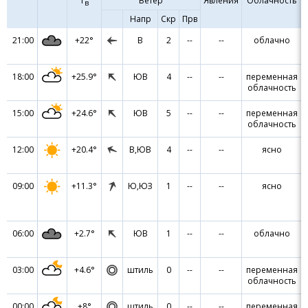
Т
Ветер
Явления
Облачность
в
Напр
Скр
Прв
21:00
+22°
В
2
--
--
облачно
18:00
+25.9°
ЮВ
4
--
--
переменная
облачность
15:00
+24.6°
ЮВ
5
--
--
переменная
облачность
12:00
+20.4°
В,ЮВ
4
--
--
ясно
09:00
+11.3°
Ю,ЮЗ
1
--
--
ясно
06:00
+2.7°
ЮВ
1
--
--
облачно
03:00
+4.6°
штиль
0
--
--
переменная
облачность
00:00
+8°
штиль
0
--
--
переменная