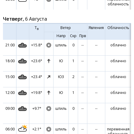
облачность
Четверг,
6 Августа
Т
Ветер
Явления
Облачность
в
Напр
Скр
Прв
21:00
+15.8°
штиль
0
--
--
облачно
18:00
+23.6°
Ю
1
--
--
облачно
15:00
+23.4°
ЮЗ
2
--
--
облачно
12:00
+19.8°
Ю
1
--
--
облачно
09:00
+9.7°
штиль
0
--
--
облачно
06:00
+2.1°
штиль
0
--
--
переменная
облачность