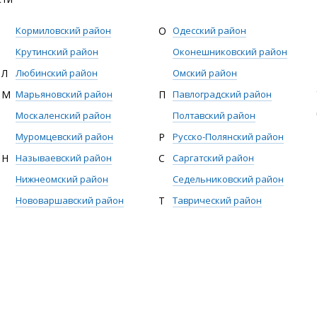
Кормиловский район
О
Одесский район
Крутинский район
Оконешниковский район
Л
Любинский район
Омский район
М
Марьяновский район
П
Павлоградский район
Москаленский район
Полтавский район
Муромцевский район
Р
Русско-Полянский район
Н
Называевский район
С
Саргатский район
Нижнеомский район
Седельниковский район
Нововаршавский район
Т
Таврический район