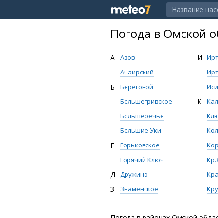
Погода в Омской о
А
Азов
И
Ир
Ачаирский
Ир
Б
Береговой
Иси
Большегривское
К
Кал
Большеречье
Кл
Большие Уки
Кол
Г
Горьковское
Ко
Горячий Ключ
Кр.
Д
Дружино
Кра
З
Знаменское
Кру
Погода в районах Омской обла