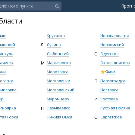
Прогн
бласти
тыш
Крутинка
Нововаршавка
тышский
Л
Лузино
Новоомский
лькуль
Любинский
О
Одесское
ачинск
М
Марьяновка
Оконешниково
Омск
ючи
Морозовка
П
Павлоградка
осовка
Москаленки
Полтавка
рмиловка
Москаленский
Р
Ростовка
Яр
Муромцево
Русская Поляна
сноярка
Н
Называевск
С
Саргатское
тая Горка
Нижняя Омка
сти