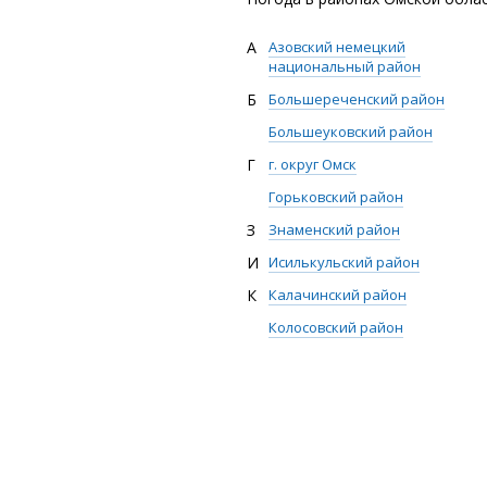
А
Азовский немецкий
национальный район
Б
Большереченский район
Большеуковский район
Г
г. округ Омск
Горьковский район
З
Знаменский район
И
Исилькульский район
К
Калачинский район
Колосовский район