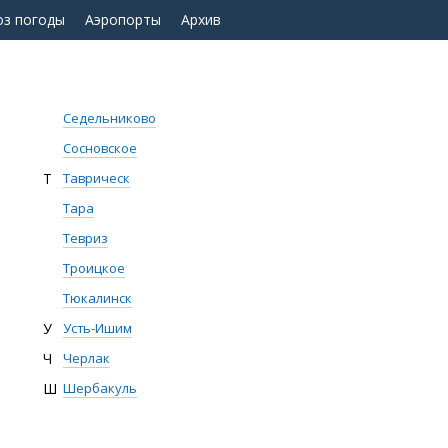
оз погоды
Аэропорты
Архив
Седельниково
Сосновское
Т
Таврическ
Тара
Тевриз
Троицкое
Тюкалинск
У
Усть-Ишим
Ч
Черлак
Ш
Шербакуль