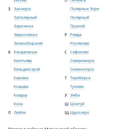
П
Ёнский
Полярные Зори
З
Заозерск
Полярный
Заполярный
Пушной
Зареченск
Р
Ревда
Зверосовхоз
Росляково
Зеленоборский
С
Сафоново
К
Кандалакша
Североморск
Килпъявр
Снежногорск
Кильдинстрой
Т
Териберка
Кировск
Тулома
Коашва
У
Умба
Ковдор
Ш
Шонгуй
Кола
Щ
Щукозеро
Л
Лейпи