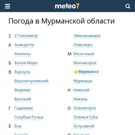
Погода в Мурманской области
2
27 километр
Лиинахамари
А
Алакуртти
Ловозеро
Апатиты
М
Молочный
Б
Белое Море
Мончегорск
Мурманск
В
Варзуга
Мурмаши
Верхнетуломский
Н
Нивский
Видяево
Никель
Высокий
О
Оленегорск
Г
Гаджиево
Оленья Губа
Голубые Ручьи
Островной
Ё
Ёна
Печенга