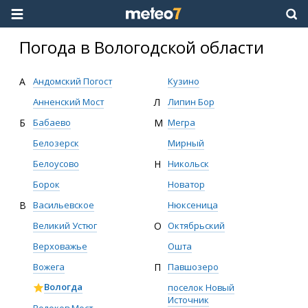
Погода в Вологодской области
А
Андомский Погост
Кузино
Анненский Мост
Л
Липин Бор
Б
Бабаево
М
Мегра
Белозерск
Мирный
Белоусово
Н
Никольск
Борок
Новатор
В
Васильевское
Нюксеница
Великий Устюг
О
Октябрьский
Верховажье
Ошта
Вожега
П
Павшозеро
Вологда
поселок Новый
Источник
Волоков Мост