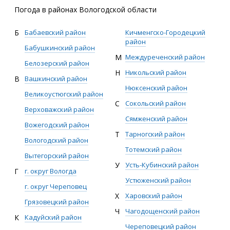
Погода в районах Вологодской области
Б
Бабаевский район
Кичменгско-Городецкий
район
Бабушкинский район
М
Междуреченский район
Белозерский район
Н
Никольский район
В
Вашкинский район
Нюксенский район
Великоустюгский район
С
Сокольский район
Верховажский район
Сямженский район
Вожегодский район
Т
Тарногский район
Вологодский район
Тотемский район
Вытегорский район
У
Усть-Кубинский район
Г
г. округ Вологда
Устюженский район
г. округ Череповец
Х
Харовский район
Грязовецкий район
Ч
Чагодощенский район
К
Кадуйский район
Череповецкий район