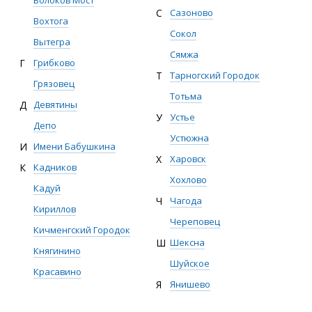
С
Сазоново
Вохтога
Сокол
Вытегра
Сямжа
Г
Грибково
Т
Тарногский Городок
Грязовец
Тотьма
Д
Девятины
У
Устье
Депо
Устюжна
И
Имени Бабушкина
Х
Харовск
К
Кадников
Хохлово
Кадуй
Ч
Чагода
Кириллов
Череповец
Кичменгский Городок
Ш
Шексна
Княгинино
Шуйское
Красавино
Я
Янишево