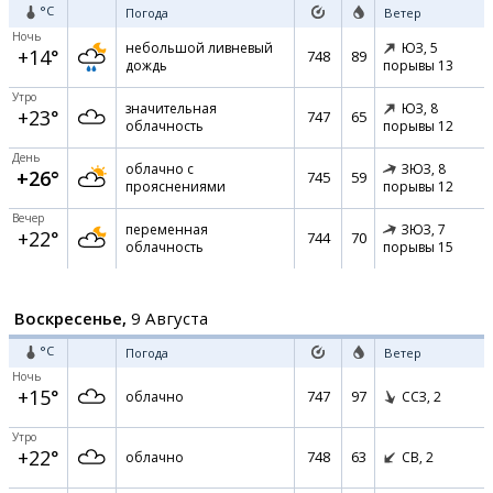
°C
Погода
Ветер
Ночь
небольшой ливневый
ЮЗ,
5
+14°
748
89
дождь
порывы 13
Утро
значительная
ЮЗ,
8
+23°
747
65
облачность
порывы 12
День
облачно с
ЗЮЗ,
8
+26°
745
59
прояснениями
порывы 12
Вечер
переменная
ЗЮЗ,
7
+22°
744
70
облачность
порывы 15
Воскресенье,
9 Августа
°C
Погода
Ветер
Ночь
+15°
747
97
облачно
ССЗ,
2
Утро
+22°
748
63
облачно
СВ,
2