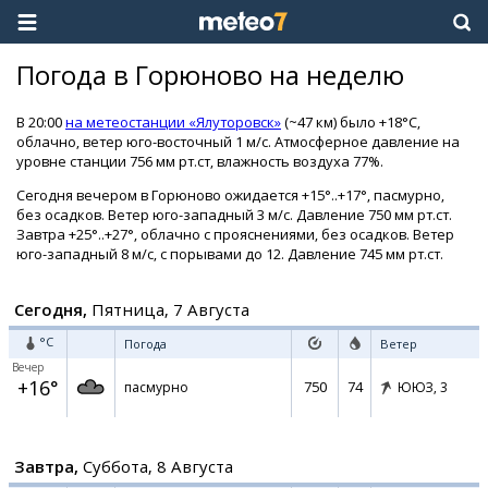
Погода в Горюново на неделю
В 20:00
на метеостанции «Ялуторовск»
(~47 км) было +18°C,
облачно, ветер юго-восточный 1 м/с. Атмосферное давление на
уровне станции 756 мм рт.ст, влажность воздуха 77%.
Сегодня вечером в Горюново ожидается +15°..+17°, пасмурно,
без осадков. Ветер юго-западный 3 м/с. Давление 750 мм рт.ст.
Завтра +25°..+27°, облачно с прояснениями, без осадков. Ветер
юго-западный 8 м/с, с порывами до 12. Давление 745 мм рт.ст.
Сегодня,
Пятница, 7 Августа
°C
Погода
Ветер
Вечер
+16°
750
74
пасмурно
ЮЮЗ,
3
Завтра,
Суббота, 8 Августа