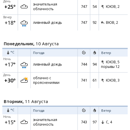
День
значительная
+25°
747
54
ЮЮВ,
2
облачность
Вечер
+18°
747
92
ливневый дождь
ВЮВ,
2
Понедельник,
10 Августа
°C
Погода
Ветер
Ночь
ЮЮВ,
5
+17°
744
94
ливневый дождь
порывы 12
День
облачно с
+30°
741
61
ЮЮВ,
3
прояснениями
Вторник,
11 Августа
°C
Погода
Ветер
Ночь
значительная
+15°
743
97
С,
4
облачность