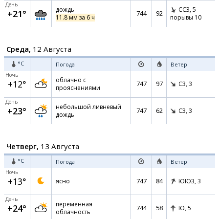
День
дождь
ССЗ,
5
+21°
744
92
11.8 мм за 6 ч
порывы 10
Среда,
12 Августа
°C
Погода
Ветер
Ночь
облачно с
+12°
747
97
СЗ,
3
прояснениями
День
небольшой ливневый
+23°
747
62
СЗ,
3
дождь
Четверг,
13 Августа
°C
Погода
Ветер
Ночь
+13°
747
84
ясно
ЮЮЗ,
3
День
переменная
+24°
744
58
Ю,
5
облачность