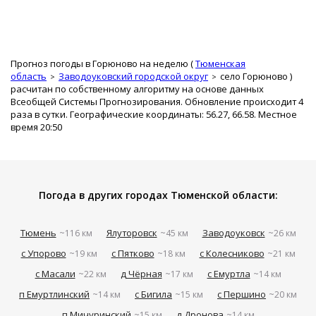
Прогноз погоды в Горюново на неделю (
Тюменская
область
Заводоуковский городской округ
село Горюново
)
расчитан по собственному алгоритму на основе данных
Всеобщей Системы Прогнозирования. Обновление происходит 4
раза в сутки. Географические координаты: 56.27, 66.58. Местное
время 20:50
Погода в других городах Тюменской области:
Тюмень
Ялуторовск
Заводоуковск
~116 км
~45 км
~26 км
с Упорово
с Пятково
с Колесниково
~19 км
~18 км
~21 км
с Масали
д Чёрная
с Емуртла
~22 км
~17 км
~14 км
п Емуртлинский
с Бигила
с Першино
~14 км
~15 км
~20 км
п Мичуринский
д Дронова
~15 км
~14 км